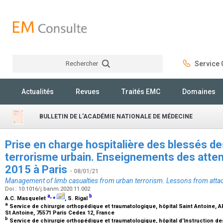
Rechercher
Service C
Rechercher
Actualités
Revues
Traités EMC
Domaines
BULLETIN DE L'ACADÉMIE NATIONALE DE MÉDECINE
Prise en charge hospitalière des blessés d
terrorisme urbain. Enseignements des atte
2015 à Paris
- 08/01/21
Management of limb casualties from urban terrorism. Lessons from atta
Doi : 10.1016/j.banm.2020.11.002
a
,
⁎
b
A.C. Masquelet
, S. Rigal
a
Service de chirurgie orthopédique et traumatologique, hôpital Saint Antoine,
St Antoine, 75571 Paris Cedex 12, France
b
Service de chirurgie orthopédique et traumatologique, hôpital d’Instruction d