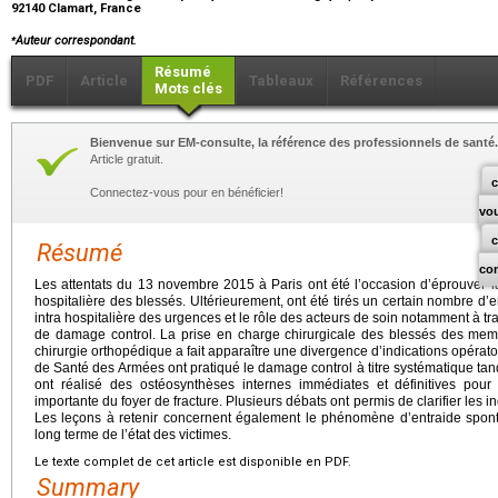
92140 Clamart, France
⁎
Auteur correspondant.
Résumé
PDF
Article
Tableaux
Références
Mots clés
Bienvenue sur EM-consulte, la référence des professionnels de santé.
Article gratuit.
c
Connectez-vous pour en bénéficier!
vo
Résumé
co
Les attentats du 13 novembre 2015 à Paris ont été l’occasion d’éprouver l
hospitalière des blessés. Ultérieurement, ont été tirés un certain nombre d
intra hospitalière des urgences et le rôle des acteurs de soin notamment à tra
de damage control. La prise en charge chirurgicale des blessés des mem
chirurgie orthopédique a fait apparaître une divergence d’indications opérat
de Santé des Armées ont pratiqué le damage control à titre systématique tand
ont réalisé des ostéosynthèses internes immédiates et définitives pour
importante du foyer de fracture. Plusieurs débats ont permis de clarifier les i
Les leçons à retenir concernent également le phénomène d’entraide sponta
long terme de l’état des victimes.
Le texte complet de cet article est disponible en PDF.
Summary