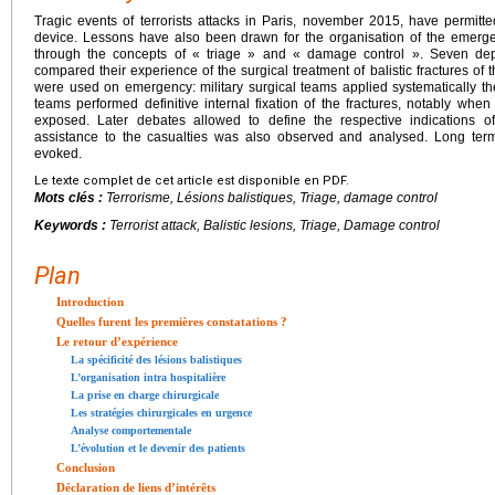
Tragic events of terrorists attacks in Paris, november 2015, have permitted 
device. Lessons have also been drawn for the organisation of the emerge
through the concepts of « triage » and « damage control ». Seven dep
compared their experience of the surgical treatment of balistic fractures of t
were used on emergency: military surgical teams applied systematically the
teams performed definitive internal fixation of the fractures, notably when 
exposed. Later debates allowed to define the respective indications o
assistance to the casualties was also observed and analysed. Long ter
evoked.
Le texte complet de cet article est disponible en PDF.
Mots clés :
Terrorisme, Lésions balistiques, Triage, damage control
Keywords :
Terrorist attack, Balistic lesions, Triage, Damage control
Plan
Introduction
Quelles furent les premières constatations ?
Le retour d’expérience
La spécificité des lésions balistiques
L’organisation intra hospitalière
La prise en charge chirurgicale
Les stratégies chirurgicales en urgence
Analyse comportementale
L’évolution et le devenir des patients
Conclusion
Déclaration de liens d’intérêts