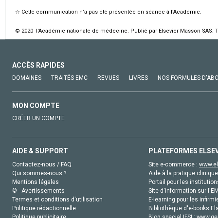
☆
Cette communication n’a pas été présentée en séance à l’Académie.
© 2020 l'Académie nationale de médecine. Publié par Elsevier Masson SAS. To
ACCÈS RAPIDES
DOMAINES
TRAITÉS EMC
REVUES
LIVRES
NOS FORMULES D'AB
MON COMPTE
CRÉER UN COMPTE
AIDE & SUPPORT
PLATEFORMES ELSE
Contactez-nous / FAQ
Site e-commerce :
www.el
Qui sommes-nous ?
Aide à la pratique clinique
Mentions légales
Portail pour les institution
© - Avertissements
Site d'information sur l'E
Termes et conditions d'utilisation
E-learning pour les infirmi
Politique rédactionnelle
Bibliothèque d'e-books Els
Politique publicitaire
Blog special IFSI :
www.gen