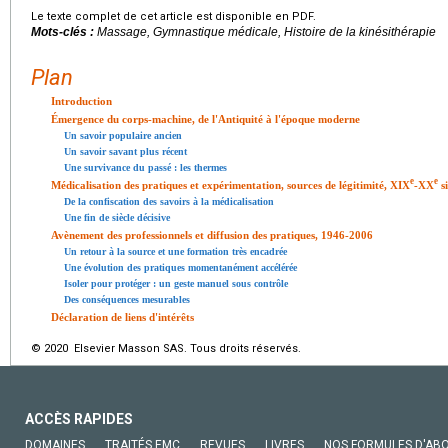
Le texte complet de cet article est disponible en PDF.
Mots-clés :
Massage, Gymnastique médicale, Histoire de la kinésithérapie
Plan
Introduction
Émergence du corps-machine, de l'Antiquité à l'époque moderne
Un savoir populaire ancien
Un savoir savant plus récent
Une survivance du passé : les thermes
e
e
Médicalisation des pratiques et expérimentation, sources de légitimité, XIX
-XX
si
De la confiscation des savoirs à la médicalisation
Une fin de siècle décisive
Avènement des professionnels et diffusion des pratiques, 1946-2006
Un retour à la source et une formation très encadrée
Une évolution des pratiques momentanément accélérée
Isoler pour protéger : un geste manuel sous contrôle
Des conséquences mesurables
Déclaration de liens d'intérêts
© 2020 Elsevier Masson SAS. Tous droits réservés.
ACCÈS RAPIDES
DOMAINES
TRAITÉS EMC
REVUES
LIVRES
NOS FORMULES D'AB