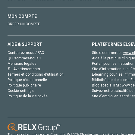
MON COMPTE
CRÉER UN COMPTE
AIDE & SUPPORT
PLATEFORMES ELSE
Contactez-nous / FAQ
Site e-commerce :
www.el
Qui sommes-nous ?
Aide à la pratique clinique
Mentions légales
Portail pour les institution
© - Avertissements
Site d'information sur l'E
Termes et conditions d'utilisation
E-learning pour les infirmi
Politique rédactionnelle
Bibliothèque d'e-books Els
Politique publicitaire
Blog special IFSI :
www.gen
Cookie settings
Suivez notre actualité sur
Politique de la vie privée
Site d'emploi en santé :
e
Tout le contenu de ce site: Copyright © 2026 Elsevier, ses concédants de licence e