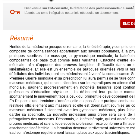
Bienvenue sur EM-consulte, la référence des professionnels de santé.
L’accès au texte intégral de cet article nécessite un abonnement.
EMC D
Résumé
Héritée de la médecine grecque et romaine, la kinésithérapie, y compris le 
composite de connaissances appartenant aux savoirs populaires, à la phys
pratiques sportives. Le massage, la gymnastique médicale, la balnéothé
composantes de base tout comme leurs variantes. Chacune d'entre elles
médicale, afin d'apporter des preuves tangibles d'efficacité dans un c
kinésithérapie. Et elle est un ensemble de pratiques orientées vers la re
déficitaires des individus, dont les médecins ont favorisé la connaissance. So
Première Guerre mondiale et sa prescription lui aura permis de se faire conna
masseurs médicaux, qui restent silencieux sur leurs pratiques en attente d'o
mondiale, gagnent progressivement en notoriété lorsqu'ils sont conf
professeurs d'éducation physique ; ils défendent leur pratique manu
spontanément le mouvement face à ceux qui prônent le développement de l'
En l'espace d'une trentaine d'années, elle est passée de pratique combattue
restituée officiellement aux masseurs et elle est dorénavant soumise au 
masseurs médicaux fusionnent avec les gymnastes médicaux, plus faibl
garder sa spécificité. La nouvelle profession ainsi créée sera celle de 
prérogatives des masseurs. Désormais, la kinésithérapie, qui est ancrée da
progrès médicaux et scientifique et cette profession reste conforme à l'imag
attachement indéfectible. La formation devenue tardivement universitaire est
tradition s'estompe régulièrement laissant place aux apports scientifiques.