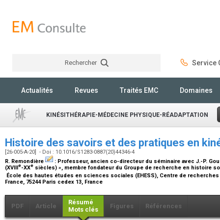
Rechercher
Service C
Rechercher
Actualités
Revues
Traités EMC
Domaines
KINÉSITHÉRAPIE-MÉDECINE PHYSIQUE-RÉADAPTATION
Histoire des savoirs et des pratiques en ki
[26-005-A-20] - Doi : 10.1016/S1283-0887(20)44346-4
R. Remondière
:
Professeur, ancien co-directeur du séminaire avec J.-P. Goub
e
e
(XVIII
-XX
siècles) », membre fondateur du Groupe de recherche en histoire soci
École des hautes études en sciences sociales (EHESS), Centre de recherches 
France, 75244 Paris cedex 13, France
Résumé
PDF
Article
Figures
Références
Mots clés