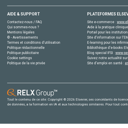
AIDE & SUPPORT
PLATEFORMES ELSE
Contactez-nous / FAQ
Site e-commerce :
www.el
Qui sommes-nous ?
Aide à la pratique clinique
Mentions légales
Portail pour les institution
© - Avertissements
Site d'information sur l'E
Termes et conditions d'utilisation
E-learning pour les infirmi
Politique rédactionnelle
Bibliothèque d'e-books Els
Politique publicitaire
Blog special IFSI :
www.gen
Cookie settings
Suivez notre actualité sur
Politique de la vie privée
Site d'emploi en santé :
e
Tout le contenu de ce site: Copyright © 2026 Elsevier, ses concédants de licence e
de données, a la formation en IA et aux technologies similaires. Pour tout con