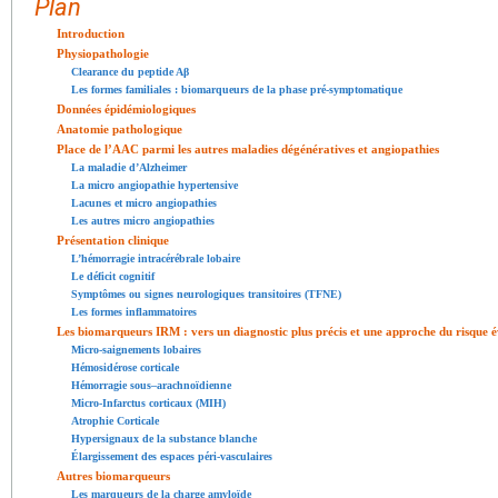
Plan
Introduction
Physiopathologie
Clearance du peptide Aβ
Les formes familiales : biomarqueurs de la phase pré-symptomatique
Données épidémiologiques
Anatomie pathologique
Place de l’AAC parmi les autres maladies dégénératives et angiopathies
La maladie d’Alzheimer
La micro angiopathie hypertensive
Lacunes et micro angiopathies
Les autres micro angiopathies
Présentation clinique
L’hémorragie intracérébrale lobaire
Le déficit cognitif
Symptômes ou signes neurologiques transitoires (TFNE)
Les formes inflammatoires
Les biomarqueurs IRM : vers un diagnostic plus précis et une approche du risque é
Micro-saignements lobaires
Hémosidérose corticale
Hémorragie sous–arachnoïdienne
Micro-Infarctus corticaux (MIH)
Atrophie Corticale
Hypersignaux de la substance blanche
Élargissement des espaces péri-vasculaires
Autres biomarqueurs
Les marqueurs de la charge amyloïde