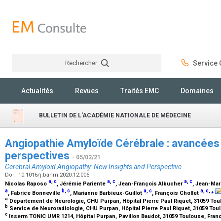
Rechercher
Service C
Rechercher
Actualités
Revues
Traités EMC
Domaines
BULLETIN DE L'ACADÉMIE NATIONALE DE MÉDECINE
Angiopathie Amyloïde Cérébrale : avancées
perspectives
- 05/02/21
Cerebral Amyloid Angiopathy: New Insights and Perspective
Doi : 10.1016/j.banm.2020.12.005
a
,
c
a
,
c
a
,
c
Nicolas Raposo
, Jérémie Pariente
, Jean-François Albucher
, Jean-Mar
a
b
,
c
a
,
c
a
,
c
,
⁎
, Fabrice Bonneville
, Marianne Barbieux-Guillot
, François Chollet
a
Département de Neurologie, CHU Purpan, Hôpital Pierre Paul Riquet, 31059 To
b
Service de Neuroradiologie, CHU Purpan, Hôpital Pierre Paul Riquet, 31059 To
c
Inserm TONIC UMR 1214, Hôpital Purpan, Pavillon Baudot, 31059 Toulouse, Fra