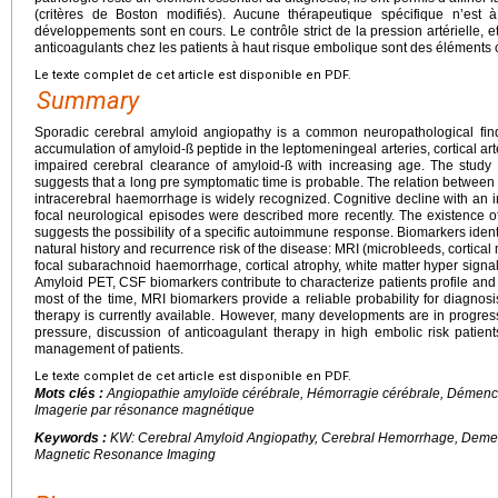
(critères de Boston modifiés). Aucune thérapeutique spécifique n’est
développements sont en cours. Le contrôle strict de la pression artérielle, et
anticoagulants chez les patients à haut risque embolique sont des éléments c
Le texte complet de cet article est disponible en PDF.
Summary
Sporadic cerebral amyloid angiopathy is a common neuropathological findi
accumulation of amyloid-ß peptide in the leptomeningeal arteries, cortical arte
impaired cerebral clearance of amyloid-ß with increasing age. The study 
suggests that a long pre symptomatic time is probable. The relation between 
intracerebral haemorrhage is widely recognized. Cognitive decline with an i
focal neurological episodes were described more recently. The existence 
suggests the possibility of a specific autoimmune response. Biomarkers iden
natural history and recurrence risk of the disease: MRI (microbleeds, cortical 
focal subarachnoid haemorrhage, cortical atrophy, white matter hyper signa
Amyloid PET, CSF biomarkers contribute to characterize patients profile and 
most of the time, MRI biomarkers provide a reliable probability for diagnosi
therapy is currently available. However, many developments are in progress 
pressure, discussion of anticoagulant therapy in high embolic risk patien
management of patients.
Le texte complet de cet article est disponible en PDF.
Mots clés :
Angiopathie amyloïde cérébrale, Hémorragie cérébrale, Démen
Imagerie par résonance magnétique
Keywords :
KW: Cerebral Amyloid Angiopathy, Cerebral Hemorrhage, Demen
Magnetic Resonance Imaging