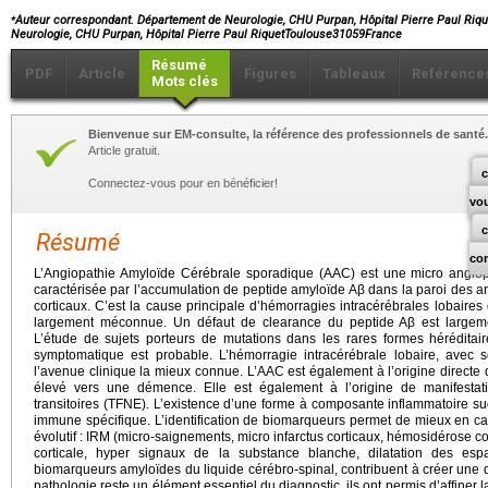
⁎
Auteur correspondant. Département de Neurologie, CHU Purpan, Hôpital Pierre Paul Riq
Neurologie, CHU Purpan, Hôpital Pierre Paul RiquetToulouse31059France
Résumé
PDF
Article
Figures
Tableaux
Référence
Mots clés
Bienvenue sur EM-consulte, la référence des professionnels de santé.
Article gratuit.
c
Connectez-vous pour en bénéficier!
vo
Résumé
co
L’Angiopathie Amyloïde Cérébrale sporadique (AAC) est une micro angiopat
caractérisée par l’accumulation de peptide amyloïde Aβ dans la paroi des a
corticaux. C’est la cause principale d’hémorragies intracérébrales lobaire
largement méconnue. Un défaut de clearance du peptide Aβ est largem
L’étude de sujets porteurs de mutations dans les rares formes hérédita
symptomatique est probable. L’hémorragie intracérébrale lobaire, avec s
l’avenue clinique la mieux connue. L’AAC est également à l’origine directe d
élevé vers une démence. Elle est également à l’origine de manifestatio
transitoires (TFNE). L’existence d’une forme à composante inflammatoire su
immune spécifique. L’identification de biomarqueurs permet de mieux en carac
évolutif : IRM (micro-saignements, micro infarctus corticaux, hémosidérose c
corticale, hyper signaux de la substance blanche, dilatation des esp
biomarqueurs amyloïdes du liquide cérébro-spinal, contribuent à créer une 
pathologie reste un élément essentiel du diagnostic, ils ont permis d’affiner 