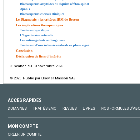
Biomarqueurs amyloïdes du liquide cérébro-spinal
ApoE 4
Biomarqueurs et essais cliniques
Le Diagnostic : les critères IRM de Boston
Les implications thérapeutiques
Traitement spécifique
L’hypertension artérielle
Les anticoagulants au long cours
Traitement d’une ischémie cérébrale en phase aiguë
Conclusion
Déclaration de liens d’intérêts
☆
Séance du 10 novembre 2020.
© 2020 Publié par Elsevier Masson SAS.
ACCÈS RAPIDES
DOMAINES
TRAITÉS EMC
REVUES
LIVRES
NOS FORMULES D'AB
MON COMPTE
CRÉER UN COMPTE