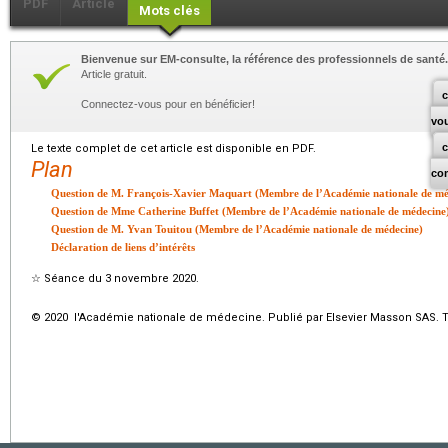
PDF
Article
Mots clés
Bienvenue sur EM-consulte, la référence des professionnels de santé.
Article gratuit.
c
Connectez-vous pour en bénéficier!
vo
Le texte complet de cet article est disponible en PDF.
Plan
co
Question de M. François-Xavier Maquart (Membre de l’Académie nationale de mé
Question de Mme Catherine Buffet (Membre de l’Académie nationale de médecine
Question de M. Yvan Touitou (Membre de l’Académie nationale de médecine)
Déclaration de liens d’intérêts
☆
Séance du 3 novembre 2020.
© 2020 l'Académie nationale de médecine. Publié par Elsevier Masson SAS. To