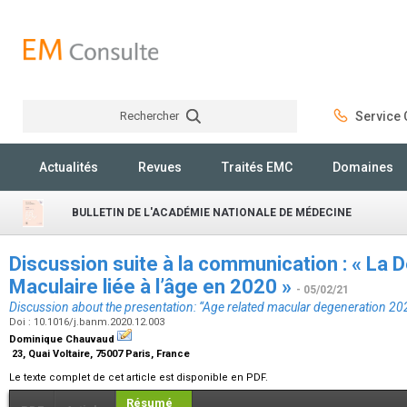
Rechercher
Service C
Rechercher
Actualités
Revues
Traités EMC
Domaines
BULLETIN DE L'ACADÉMIE NATIONALE DE MÉDECINE
Discussion suite à la communication : « L
Maculaire liée à l’âge en 2020 »
- 05/02/21
Discussion about the presentation: “Age related macular degeneration 20
Doi : 10.1016/j.banm.2020.12.003
Dominique Chauvaud
23, Quai Voltaire, 75007 Paris, France
Le texte complet de cet article est disponible en PDF.
Résumé