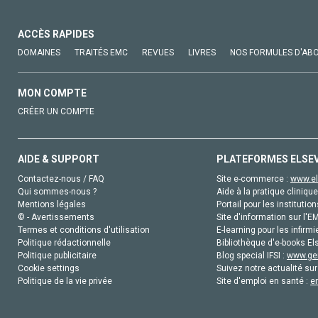
ACCÈS RAPIDES
DOMAINES
TRAITÉS EMC
REVUES
LIVRES
NOS FORMULES D'AB
MON COMPTE
CRÉER UN COMPTE
AIDE & SUPPORT
PLATEFORMES ELSE
Contactez-nous / FAQ
Site e-commerce :
www.el
Qui sommes-nous ?
Aide à la pratique clinique
Mentions légales
Portail pour les institution
© - Avertissements
Site d'information sur l'E
Termes et conditions d'utilisation
E-learning pour les infirmi
Politique rédactionnelle
Bibliothèque d'e-books Els
Politique publicitaire
Blog special IFSI :
www.gen
Cookie settings
Suivez notre actualité sur
Politique de la vie privée
Site d'emploi en santé :
e