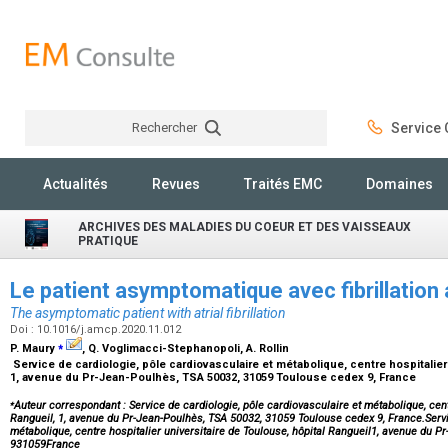
Rechercher
Service C
Rechercher
Actualités
Revues
Traités EMC
Domaines
ARCHIVES DES MALADIES DU COEUR ET DES VAISSEAUX
PRATIQUE
Le patient asymptomatique avec fibrillation 
The asymptomatic patient with atrial fibrillation
Doi : 10.1016/j.amcp.2020.11.012
⁎
P. Maury
, Q. Voglimacci-Stephanopoli, A. Rollin
Service de cardiologie, pôle cardiovasculaire et métabolique, centre hospitalier 
1, avenue du Pr-Jean-Poulhès, TSA 50032, 31059 Toulouse cedex 9, France
⁎
Auteur correspondant : Service de cardiologie, pôle cardiovasculaire et métabolique, centr
Rangueil, 1, avenue du Pr-Jean-Poulhès, TSA 50032, 31059 Toulouse cedex 9, France.Servic
métabolique, centre hospitalier universitaire de Toulouse, hôpital Rangueil1, avenue du
931059France