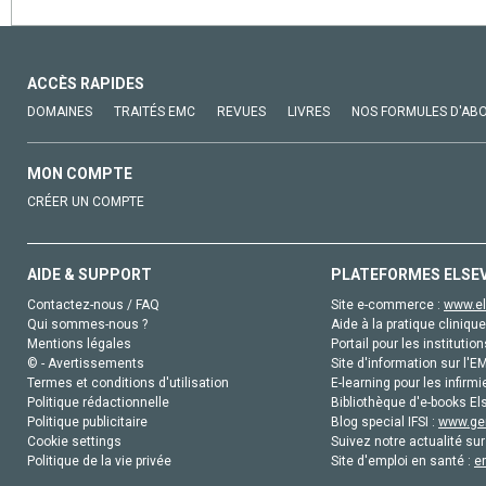
ACCÈS RAPIDES
DOMAINES
TRAITÉS EMC
REVUES
LIVRES
NOS FORMULES D'AB
MON COMPTE
CRÉER UN COMPTE
AIDE & SUPPORT
PLATEFORMES ELSE
Contactez-nous / FAQ
Site e-commerce :
www.el
Qui sommes-nous ?
Aide à la pratique clinique
Mentions légales
Portail pour les institution
© - Avertissements
Site d'information sur l'E
Termes et conditions d'utilisation
E-learning pour les infirmi
Politique rédactionnelle
Bibliothèque d'e-books Els
Politique publicitaire
Blog special IFSI :
www.gen
Cookie settings
Suivez notre actualité sur
Politique de la vie privée
Site d'emploi en santé :
e