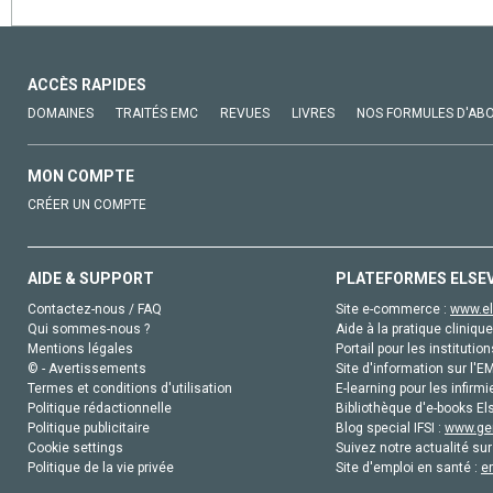
ACCÈS RAPIDES
DOMAINES
TRAITÉS EMC
REVUES
LIVRES
NOS FORMULES D'AB
MON COMPTE
CRÉER UN COMPTE
AIDE & SUPPORT
PLATEFORMES ELSE
Contactez-nous / FAQ
Site e-commerce :
www.el
Qui sommes-nous ?
Aide à la pratique clinique
Mentions légales
Portail pour les institution
© - Avertissements
Site d'information sur l'E
Termes et conditions d'utilisation
E-learning pour les infirmi
Politique rédactionnelle
Bibliothèque d'e-books Els
Politique publicitaire
Blog special IFSI :
www.gen
Cookie settings
Suivez notre actualité sur
Politique de la vie privée
Site d'emploi en santé :
e