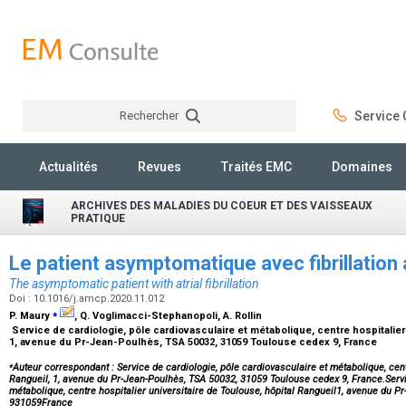
Rechercher
Service C
Rechercher
Actualités
Revues
Traités EMC
Domaines
ARCHIVES DES MALADIES DU COEUR ET DES VAISSEAUX
PRATIQUE
Le patient asymptomatique avec fibrillation 
The asymptomatic patient with atrial fibrillation
Doi : 10.1016/j.amcp.2020.11.012
⁎
P. Maury
, Q. Voglimacci-Stephanopoli, A. Rollin
Service de cardiologie, pôle cardiovasculaire et métabolique, centre hospitalier 
1, avenue du Pr-Jean-Poulhès, TSA 50032, 31059 Toulouse cedex 9, France
⁎
Auteur correspondant : Service de cardiologie, pôle cardiovasculaire et métabolique, centr
Rangueil, 1, avenue du Pr-Jean-Poulhès, TSA 50032, 31059 Toulouse cedex 9, France.Servic
métabolique, centre hospitalier universitaire de Toulouse, hôpital Rangueil1, avenue du
931059France