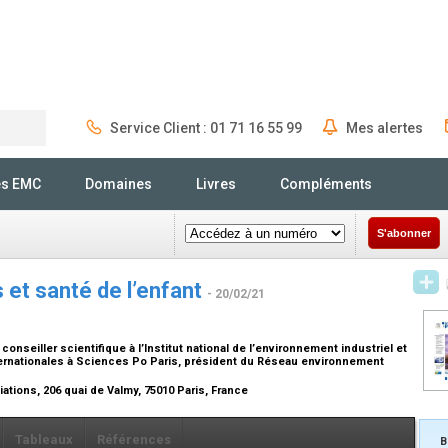
Service Client : 01 71 16 55 99
Mes alertes
Rechercher
és EMC
Domaines
Livres
Compléments
S'abonner
 et santé de l’enfant
- 20/02/21
onseiller scientifique à l’Institut national de l’environnement industriel et
nternationales à Sciences Po Paris, président du Réseau environnement
ions, 206 quai de Valmy, 75010 Paris, France
Tableaux
Références
B