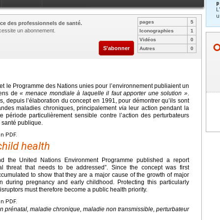
p
L
u
pages
5
ce des professionnels de santé.
nécessite un abonnement.
Iconographies
1
Vidéos
0
S'abonner
Autres
0
 et le Programme des Nations unies pour l’environnement publiaient un
niens de
«
menace mondiale à laquelle il faut apporter une solution
»
.
, depuis l’élaboration du concept en 1991, pour démontrer qu’ils sont
andes maladies chroniques, principalement
via
leur action pendant la
te période particulièrement sensible contre l’action des perturbateurs
e santé publique.
en PDF.
hild health
nd the United Nations Environment Programme published a report
al threat that needs to be addressed”. Since the concept was first
ccumulated to show that they are a major cause of the growth of major
n during pregnancy and early childhood. Protecting this particularly
isruptors must therefore become a public health priority.
en PDF.
prénatal, maladie chronique, maladie non transmissible, perturbateur