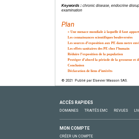
Keywords :
chronic disease, endocrine disru
examination
Plan
« Une menace mondiale à laquelle il faut apport
Les connaissances scientifiques bouleversées
Les sources d’exposition aux PE dans notre en
Les effets sanitaires des PE chez l’humain
Réduire l’exposition de la population
Protéger d’abord la période de la grossesse et d
Conclusion
Déclaration de liens d’intérêts
© 2021 Publié par Elsevier Masson SAS.
ACCÈS RAPIDES
DOMAINES
TRAITÉS EMC
REVUES
LI
MON COMPTE
CRÉER UN COMPTE