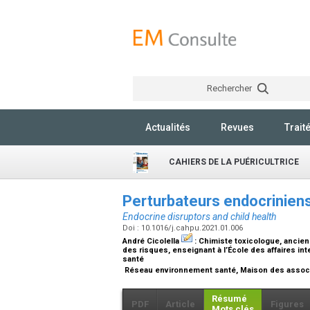
Rechercher
Actualités
Revues
Trait
CAHIERS DE LA PUÉRICULTRICE
Perturbateurs endocriniens
Endocrine disruptors and child health
Doi : 10.1016/j.cahpu.2021.01.006
André Cicolella
:
Chimiste toxicologue, ancien c
des risques, enseignant à l’École des affaires i
santé
Réseau environnement santé, Maison des associat
Résumé
PDF
Article
Figures
Mots clés