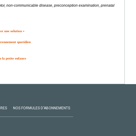
ptor, non-communicable disease, preconception examination, prenatal
er une solution »
vironnement quotidien
e la petite enfance
VRES
NOS FORMULES D'ABONNEMENTS