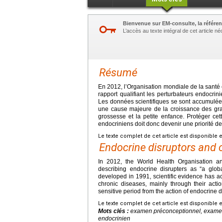
Bienvenue sur EM-consulte, la référen
L’accès au texte intégral de cet article 
Résumé
En 2012, l’Organisation mondiale de la santé
rapport qualifiant les perturbateurs endocri
Les données scientifiques se sont accumulées
une cause majeure de la croissance des gr
grossesse et la petite enfance. Protéger cet
endocriniens doit donc devenir une priorité d
Le texte complet de cet article est disponible 
Endocrine disruptors and c
In 2012, the World Health Organisation a
describing endocrine disrupters as “a glob
developed in 1991, scientific evidence has a
chronic diseases, mainly through their actio
sensitive period from the action of endocrine d
Le texte complet de cet article est disponible 
Mots clés :
examen préconceptionnel, examen 
endocrinien