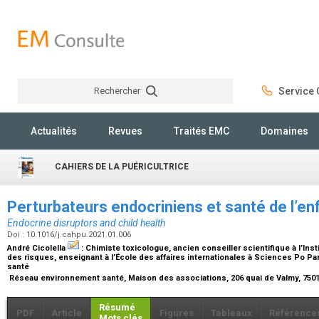
Rechercher
Service C
Rechercher
Actualités
Revues
Traités EMC
Domaines
CAHIERS DE LA PUÉRICULTRICE
Perturbateurs endocriniens et santé de l’en
Endocrine disruptors and child health
Doi : 10.1016/j.cahpu.2021.01.006
André Cicolella
:
Chimiste toxicologue, ancien conseiller scientifique à l’Inst
des risques, enseignant à l’École des affaires internationales à Sciences Po P
santé
Réseau environnement santé, Maison des associations, 206 quai de Valmy, 7501
Résumé
PDF
Article
Figures
Tableaux
Référence
Mots clés