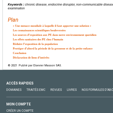
Keywords :
chronic disease, endocrine disruptor, non-communicable diseas
examination
Plan
« Une menace mondiale à laquelle il faut apporter une solution »
Les connaissances scientifiques bouleversées
Les sources d’exposition aux PE dans notre environnement quotidien
Les effets sanitaires des PE chez l’humain
Réduire l’exposition de la population
Protéger d’abord la période de la grossesse et de la petite enfance
Conclusion
Déclaration de liens d’intérêts
© 2021 Publié par Elsevier Masson SAS.
ACCÈS RAPIDES
DOMAINES
TRAITÉS EMC
REVUES
LIVRES
NOS FORMULES D'AB
MON COMPTE
CRÉER UN COMPTE