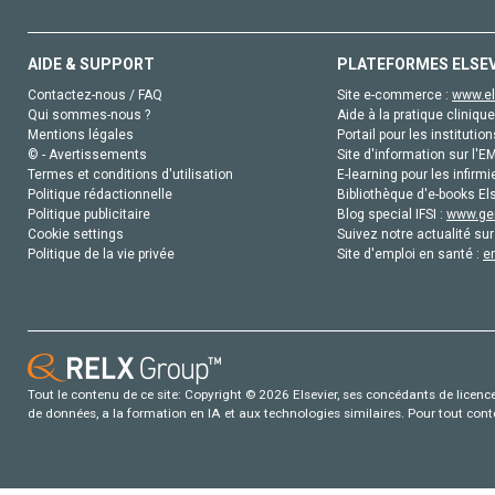
AIDE & SUPPORT
PLATEFORMES ELSE
Contactez-nous / FAQ
Site e-commerce :
www.el
Qui sommes-nous ?
Aide à la pratique clinique
Mentions légales
Portail pour les institution
© - Avertissements
Site d'information sur l'E
Termes et conditions d'utilisation
E-learning pour les infirmi
Politique rédactionnelle
Bibliothèque d'e-books Els
Politique publicitaire
Blog special IFSI :
www.gen
Cookie settings
Suivez notre actualité sur
Politique de la vie privée
Site d'emploi en santé :
e
Tout le contenu de ce site: Copyright © 2026 Elsevier, ses concédants de licence e
de données, a la formation en IA et aux technologies similaires. Pour tout con