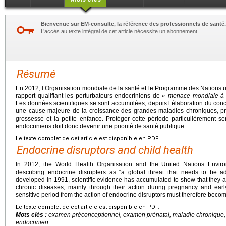
Bienvenue sur EM-consulte, la référence des professionnels de santé.
L’accès au texte intégral de cet article nécessite un abonnement.
Résumé
En 2012, l’Organisation mondiale de la santé et le Programme des Nations u
rapport qualifiant les perturbateurs endocriniens de
«
menace mondiale à la
Les données scientifiques se sont accumulées, depuis l’élaboration du conc
une cause majeure de la croissance des grandes maladies chroniques, p
grossesse et la petite enfance. Protéger cette période particulièrement se
endocriniens doit donc devenir une priorité de santé publique.
Le texte complet de cet article est disponible en PDF.
Endocrine disruptors and child health
In 2012, the World Health Organisation and the United Nations Envi
describing endocrine disrupters as “a global threat that needs to be a
developed in 1991, scientific evidence has accumulated to show that they a
chronic diseases, mainly through their action during pregnancy and early 
sensitive period from the action of endocrine disruptors must therefore become
Le texte complet de cet article est disponible en PDF.
Mots clés :
examen préconceptionnel, examen prénatal, maladie chronique, 
endocrinien