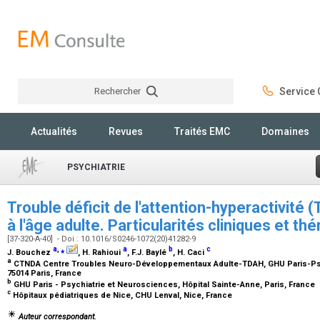
Rechercher
Service C
Rechercher
Actualités
Revues
Traités EMC
Domaines
PSYCHIATRIE
Trouble déficit de l'attention-hyperactivité 
à l'âge adulte. Particularités cliniques et t
[37-320-A-40] - Doi : 10.1016/S0246-1072(20)41282-9
a
,
⁎
a
b
c
J. Bouchez
, H. Rahioui
, F.J. Baylé
, H. Caci
a
CTNDA Centre Troubles Neuro-Développementaux Adulte-TDAH, GHU Paris-Psyc
75014 Paris, France
b
GHU Paris - Psychiatrie et Neurosciences, Hôpital Sainte-Anne, Paris, France
c
Hôpitaux pédiatriques de Nice, CHU Lenval, Nice, France
Auteur correspondant.