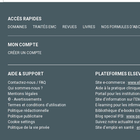
ACCÈS RAPIDES
DOMAINES
TRAITÉS EMC
REVUES
LIVRES
NOS FORMULES D'AB
MON COMPTE
CRÉER UN COMPTE
AIDE & SUPPORT
PLATEFORMES ELSE
Contactez-nous / FAQ
Site e-commerce :
www.el
Qui sommes-nous ?
Aide à la pratique clinique
Mentions légales
Portail pour les institution
© - Avertissements
Site d'information sur l'E
Termes et conditions d'utilisation
E-learning pour les infirmi
Politique rédactionnelle
Bibliothèque d'e-books Els
Politique publicitaire
Blog special IFSI :
www.gen
Cookie settings
Suivez notre actualité sur
Politique de la vie privée
Site d'emploi en santé :
e