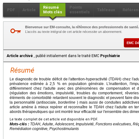
Résumé
Points
PDF
Article
Tableaux
Référen
Mots clés
essentiels
Bienvenue sur EM-consulte, la référence des professionnels de santé.
L’accès au texte intégral de cet article nécessite un abonnement.
EMC D
Article archivé
, publié initialement dans le traité EMC
Psychiatrie
Résumé
Le diagnostic de trouble déficit de l'attention-hyperactivité (TDAH) chez l'
prévalence estimée à 2,5 % en population générale. L'inattention, l'impuls
différemment chez l'adulte avec des phénomènes de compensation et de
(régulation des émotions, impulsivité, troubles du comportement, rêverie
éléments de comorbidité retardent souvent le diagnostic et peuvent faire dis
la personnalité (antisociale,
borderline
) mais aussi de conduites addictives
article amène à mieux repérer et reconnaître le TDAH chez l'adulte en t
abords thérapeutiques qui ont montré leur efficacité sur l'ensemble des dimen
Le texte complet de cet article est disponible en PDF.
Mots-clés :
TDAH, Adulte, Adolescent, Impulsivité, Fonctions exécutives, Ré
Remédiation cognitive, Psychostimulants