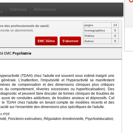
Tableaux
Références
ls
pages
13
ce des professionnels de santé.
nécessite un abonnement.
Iconographies
0
Vidéos
0
EMC Démo
S'abonner
Autres
0
aité EMC
Psychiatrie
n-hyperactivité (TDAH) chez l'adulte est souvent sous estimé malgré une
érale. L'inattention, l'impulsivité et l'hyperactivité se manifestent
mènes de compensation et des dimensions cliniques plus critiques
bles du comportement, rêveries excessives ou hyperfocalisation). Des
diagnostic et peuvent faire discuter de formes cliniques de troubles de
 aussi de conduites addictives, de troubles anxieux et dépressifs. Cet
re le TDAH chez l'adulte en tenant compte de modèles récents et des
cacité sur l'ensemble des dimensions plus spécifiques de l'adulte.
en PDF.
vité, Fonctions exécutives, Régulation émotionnelle, Psychoéducation,