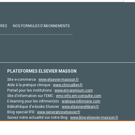
VRES
NOS FORMULES D'ABONNEMENTS
PLATEFORMES ELSEVIER MASSON
Site e-commerce :
www.elsevier-masson.fr
Aide à la pratique clinique :
www.clinicalkey.fr
Portail pour les institutions :
www.em-premium.com
Site d'information sur l'EMC :
emc-info.em-consulte.com
E-learning pour les infirmier(e)s :
pratique-infirmiere.com
Bibliothèque d'e-books Elsevier :
www.elsevierelibrary.fr
Blog special IFSI :
www.generationelsevier.fr
Suivez notre actualité sur notre blog :
www.blog-elsevier-masson.fr
Site d'emploi en santé :
emploisante.com