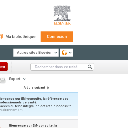
Ma bibliothèque
Connexion
Autres sites Elsevier
ner
Export
Article suivant
ienvenue sur EM-consulte, la référence des
rofessionnels de santé.
’accès au texte intégral de cet article nécessite
n abonnement.
Bienvenue sur EM-consulte, la