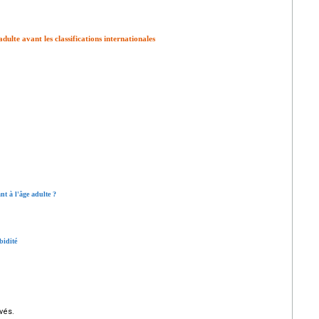
adulte avant les classifications internationales
nt à l'âge adulte ?
bidité
vés.