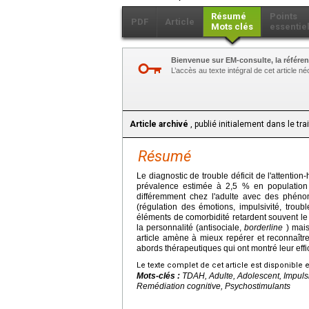
Résumé
Points
PDF
Article
Mots clés
essentie
Bienvenue sur EM-consulte, la référen
L’accès au texte intégral de cet article 
Article archivé
, publié initialement dans le tr
Résumé
Le diagnostic de trouble déficit de l'attentio
prévalence estimée à 2,5 % en population gén
différemment chez l'adulte avec des phéno
(régulation des émotions, impulsivité, trou
éléments de comorbidité retardent souvent le 
la personnalité (antisociale,
borderline
) mais
article amène à mieux repérer et reconnaît
abords thérapeutiques qui ont montré leur effi
Le texte complet de cet article est disponible 
Mots-clés :
TDAH, Adulte, Adolescent, Impulsi
Remédiation cognitive, Psychostimulants