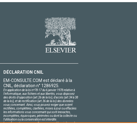
DÉCLARATION CNIL
EM-CONSULTE.COM est déclaré à la
CNIL, déclaration n° 1286925.
En application de la loi nº78-17 du 6 janvier 1978 relative à
l'informatique, aux fichiers et aux libertés, vous disposez
des droits d'opposition (art.26 de la loi), d'accès (art.34 à 38
de la loi), et de rectification (art.36 de la loi) des données
vous concernant. Ainsi, vous pouvez exiger que soient
rectifiées, complétées, clarifiées, mises à jour ou effacées
les informations vous concernant qui sont inexactes,
incomplètes, équivoques, périmées ou dont la collecte ou
l'utilisation ou la conservation est interdite.
Les informations personnelles concernant les visiteurs de
notre site, y compris leur identité, sont confidentielles.
Le responsable du site s'engage sur l'honneur à respecter
les conditions légales de confidentialité applicables en