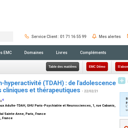
Service Client : 01 71 16 55 99
Mes alertes
Rechercher
és EMC
Domaines
Livres
Compléments
Table des matières
EMC Démo
S'abon
on-hyperactivité (TDAH) : de l'adolescence
és cliniques et thérapeutiques
- 22/02/21
B
c
ci
p
 Adulte-TDAH, GHU Paris-Psychiatrie et Neurosciences, 1, rue Cabanis,
L
u
al Sainte-Anne, Paris, France
e, France