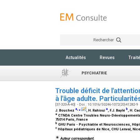
Rechercher
Actualités
Revues
Trait
PSYCHIATRIE
Trouble déficit de l'attenti
à l'âge adulte. Particularit
[37-320-A-40] - Doi : 10.1016/S0246-1072(20)41282-9
a
,
⁎
a
b
J. Bouchez
, H. Rahioui
, F.J. Baylé
, H. Ca
a
CTNDA Centre Troubles Neuro-Développementaux
75014 Paris, France
b
GHU Paris - Psychiatrie et Neurosciences, Hôpit
c
Hôpitaux pédiatriques de Nice, CHU Lenval, Nic
Auteur correspondant.