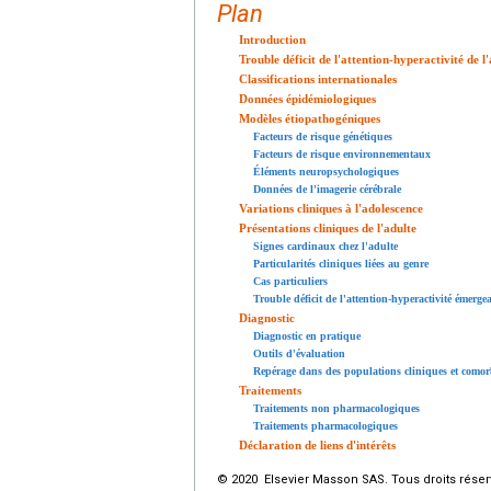
Plan
Introduction
Trouble déficit de l'attention-hyperactivité de l'
Classifications internationales
Données épidémiologiques
Modèles étiopathogéniques
Facteurs de risque génétiques
Facteurs de risque environnementaux
Éléments neuropsychologiques
Données de l'imagerie cérébrale
Variations cliniques à l'adolescence
Présentations cliniques de l'adulte
Signes cardinaux chez l'adulte
Particularités cliniques liées au genre
Cas particuliers
Trouble déficit de l'attention-hyperactivité émergea
Diagnostic
Diagnostic en pratique
Outils d'évaluation
Repérage dans des populations cliniques et comor
Traitements
Traitements non pharmacologiques
Traitements pharmacologiques
Déclaration de liens d'intérêts
© 2020 Elsevier Masson SAS. Tous droits réser