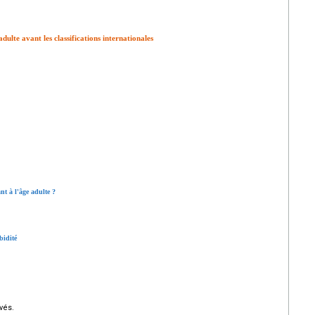
adulte avant les classifications internationales
nt à l'âge adulte ?
bidité
vés.