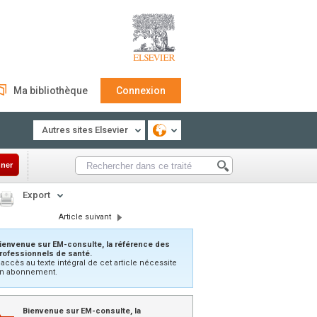
Ma bibliothèque
Connexion
Autres sites Elsevier
ner
Export
Article suivant
ienvenue sur EM-consulte, la référence des
rofessionnels de santé.
’accès au texte intégral de cet article nécessite
n abonnement.
Bienvenue sur EM-consulte, la