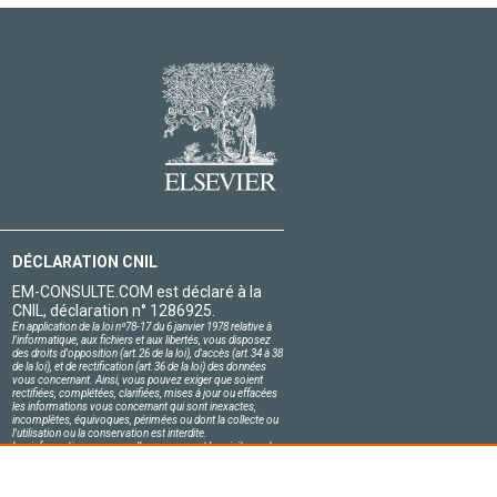
DÉCLARATION CNIL
EM-CONSULTE.COM est déclaré à la
CNIL, déclaration n° 1286925.
En application de la loi nº78-17 du 6 janvier 1978 relative à
l'informatique, aux fichiers et aux libertés, vous disposez
des droits d'opposition (art.26 de la loi), d'accès (art.34 à 38
de la loi), et de rectification (art.36 de la loi) des données
vous concernant. Ainsi, vous pouvez exiger que soient
rectifiées, complétées, clarifiées, mises à jour ou effacées
les informations vous concernant qui sont inexactes,
incomplètes, équivoques, périmées ou dont la collecte ou
l'utilisation ou la conservation est interdite.
Les informations personnelles concernant les visiteurs de
notre site, y compris leur identité, sont confidentielles.
Le responsable du site s'engage sur l'honneur à respecter
les conditions légales de confidentialité applicables en