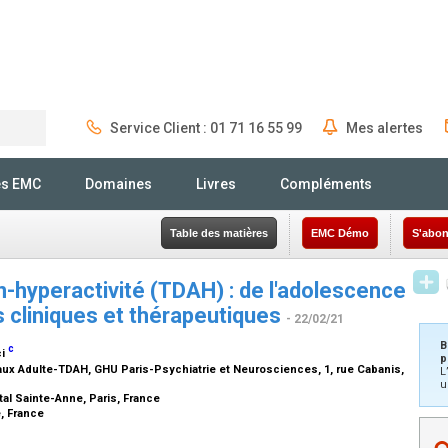
Service Client : 01 71 16 55 99
Mes alertes
Rechercher
és EMC
Domaines
Livres
Compléments
Table des matières
EMC Démo
S'abon
on-hyperactivité (TDAH) : de l'adolescence
és cliniques et thérapeutiques
- 22/02/21
B
c
ci
p
 Adulte-TDAH, GHU Paris-Psychiatrie et Neurosciences, 1, rue Cabanis,
L
u
al Sainte-Anne, Paris, France
e, France