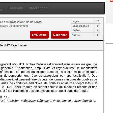
Tableaux
Références
ls
pages
13
ce des professionnels de santé.
nécessite un abonnement.
Iconographies
0
Vidéos
0
EMC Démo
S'abonner
Autres
0
aité EMC
Psychiatrie
n-hyperactivité (TDAH) chez l'adulte est souvent sous estimé malgré une
érale. L'inattention, l'impulsivité et l'hyperactivité se manifestent
mènes de compensation et des dimensions cliniques plus critiques
bles du comportement, rêveries excessives ou hyperfocalisation). Des
diagnostic et peuvent faire discuter de formes cliniques de troubles de
 aussi de conduites addictives, de troubles anxieux et dépressifs. Cet
re le TDAH chez l'adulte en tenant compte de modèles récents et des
cacité sur l'ensemble des dimensions plus spécifiques de l'adulte.
en PDF.
vité, Fonctions exécutives, Régulation émotionnelle, Psychoéducation,