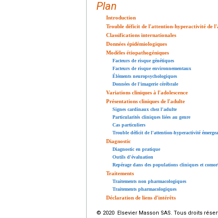
Plan
Introduction
Trouble déficit de l'attention-hyperactivité de l'
Classifications internationales
Données épidémiologiques
Modèles étiopathogéniques
Facteurs de risque génétiques
Facteurs de risque environnementaux
Éléments neuropsychologiques
Données de l'imagerie cérébrale
Variations cliniques à l'adolescence
Présentations cliniques de l'adulte
Signes cardinaux chez l'adulte
Particularités cliniques liées au genre
Cas particuliers
Trouble déficit de l'attention-hyperactivité émergea
Diagnostic
Diagnostic en pratique
Outils d'évaluation
Repérage dans des populations cliniques et comor
Traitements
Traitements non pharmacologiques
Traitements pharmacologiques
Déclaration de liens d'intérêts
© 2020 Elsevier Masson SAS. Tous droits réser