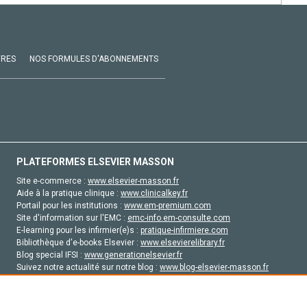
VRES
NOS FORMULES D'ABONNEMENTS
PLATEFORMES ELSEVIER MASSON
Site e-commerce :
www.elsevier-masson.fr
Aide à la pratique clinique :
www.clinicalkey.fr
Portail pour les institutions :
www.em-premium.com
Site d'information sur l'EMC :
emc-info.em-consulte.com
E-learning pour les infirmier(e)s :
pratique-infirmiere.com
Bibliothèque d'e-books Elsevier :
www.elsevierelibrary.fr
Blog special IFSI :
www.generationelsevier.fr
Suivez notre actualité sur notre blog :
www.blog-elsevier-masson.fr
Site d'emploi en santé :
emploisante.com