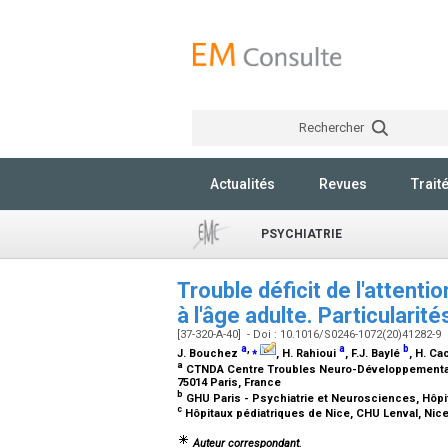
Rechercher
Actualités
Revues
Trait
PSYCHIATRIE
Trouble déficit de l'attenti
à l'âge adulte. Particularit
[37-320-A-40] - Doi : 10.1016/S0246-1072(20)41282-9
a
,
⁎
a
b
J. Bouchez
, H. Rahioui
, F.J. Baylé
, H. Ca
a
CTNDA Centre Troubles Neuro-Développementaux
75014 Paris, France
b
GHU Paris - Psychiatrie et Neurosciences, Hôpit
c
Hôpitaux pédiatriques de Nice, CHU Lenval, Nic
Auteur correspondant.