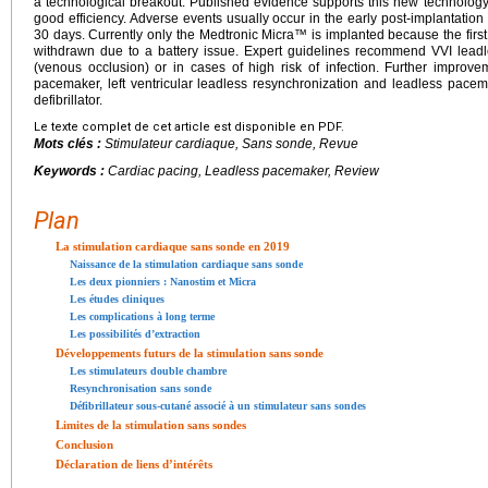
a technological breakout. Published evidence supports this new technology
good efficiency. Adverse events usually occur in the early post-implantation
30 days. Currently only the Medtronic Micra™ is implanted because the fir
withdrawn due to a battery issue. Expert guidelines recommend VVI lead
(venous occlusion) or in cases of high risk of infection. Further impro
pacemaker, left ventricular leadless resynchronization and leadless pace
defibrillator.
Le texte complet de cet article est disponible en PDF.
Mots clés :
Stimulateur cardiaque, Sans sonde, Revue
Keywords :
Cardiac pacing, Leadless pacemaker, Review
Plan
La stimulation cardiaque sans sonde en 2019
Naissance de la stimulation cardiaque sans sonde
Les deux pionniers : Nanostim et Micra
Les études cliniques
Les complications à long terme
Les possibilités d’extraction
Développements futurs de la stimulation sans sonde
Les stimulateurs double chambre
Resynchronisation sans sonde
Défibrillateur sous-cutané associé à un stimulateur sans sondes
Limites de la stimulation sans sondes
Conclusion
Déclaration de liens d’intérêts