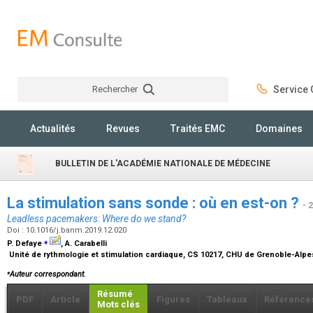
Rechercher
Service C
Rechercher
Actualités
Revues
Traités EMC
Domaines
BULLETIN DE L'ACADÉMIE NATIONALE DE MÉDECINE
La stimulation sans sonde : où en est-on ?
- 
Leadless pacemakers: Where do we stand?
Doi : 10.1016/j.banm.2019.12.020
⁎
P. Defaye
, A. Carabelli
Unité de rythmologie et stimulation cardiaque, CS 10217, CHU de Grenoble-Alpe
⁎
Auteur correspondant.
Résumé
PDF
Article
Figures
Tableaux
Référence
Mots clés