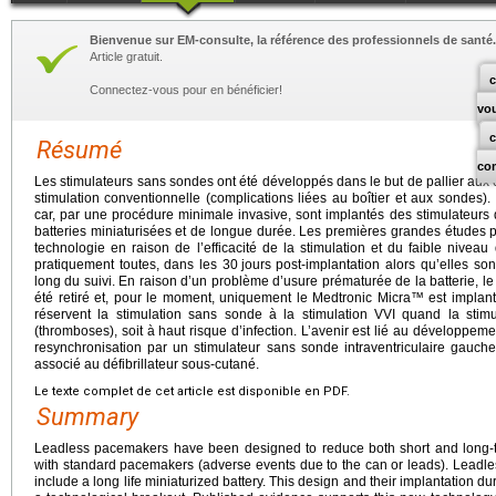
Bienvenue sur EM-consulte, la référence des professionnels de santé.
Article gratuit.
c
Connectez-vous pour en bénéficier!
vo
Résumé
co
Les stimulateurs sans sondes ont été développés dans le but de pallier aux c
stimulation conventionnelle (complications liées au boîtier et aux sondes). 
car, par une procédure minimale invasive, sont implantés des stimulateurs 
batteries miniaturisées et de longue durée. Les premières grandes études p
technologie en raison de l’efficacité de la stimulation et du faible niveau
pratiquement toutes, dans les 30
jours post-implantation alors qu’elles so
long du suivi. En raison d’un problème d’usure prématurée de la batterie, le
été retiré et, pour le moment, uniquement le Medtronic Micra™ est implan
réservent la stimulation sans sonde à la stimulation VVI quand la stim
(thromboses), soit à haut risque d’infection. L’avenir est lié au développem
resynchronisation par un stimulateur sans sonde intraventriculaire gauch
associé au défibrillateur sous-cutané.
Le texte complet de cet article est disponible en PDF.
Summary
Leadless pacemakers have been designed to reduce both short and long-t
with standard pacemakers (adverse events due to the can or leads). Leadl
include a long life miniaturized battery. This design and their implantation d