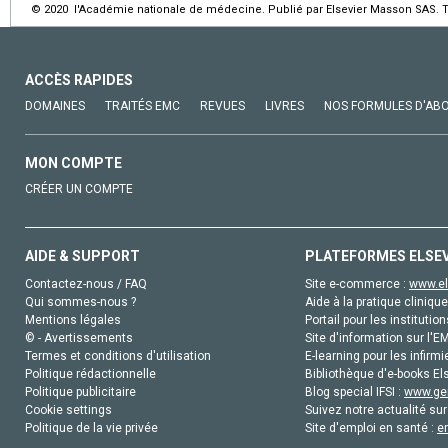
© 2020 l'Académie nationale de médecine. Publié par Elsevier Masson SAS. To
ACCÈS RAPIDES
DOMAINES
TRAITÉS EMC
REVUES
LIVRES
NOS FORMULES D'AB
MON COMPTE
CRÉER UN COMPTE
AIDE & SUPPORT
PLATEFORMES ELSE
Contactez-nous / FAQ
Site e-commerce :
www.el
Qui sommes-nous ?
Aide à la pratique clinique
Mentions légales
Portail pour les institution
© - Avertissements
Site d'information sur l'E
Termes et conditions d'utilisation
E-learning pour les infirmi
Politique rédactionnelle
Bibliothèque d'e-books Els
Politique publicitaire
Blog special IFSI :
www.gen
Cookie settings
Suivez notre actualité sur
Politique de la vie privée
Site d'emploi en santé :
e