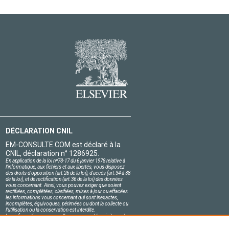
DÉCLARATION CNIL
EM-CONSULTE.COM est déclaré à la
CNIL, déclaration n° 1286925.
En application de la loi nº78-17 du 6 janvier 1978 relative à
l'informatique, aux fichiers et aux libertés, vous disposez
des droits d'opposition (art.26 de la loi), d'accès (art.34 à 38
de la loi), et de rectification (art.36 de la loi) des données
vous concernant. Ainsi, vous pouvez exiger que soient
rectifiées, complétées, clarifiées, mises à jour ou effacées
les informations vous concernant qui sont inexactes,
incomplètes, équivoques, périmées ou dont la collecte ou
l'utilisation ou la conservation est interdite.
Les informations personnelles concernant les visiteurs de
notre site, y compris leur identité, sont confidentielles.
Le responsable du site s'engage sur l'honneur à respecter