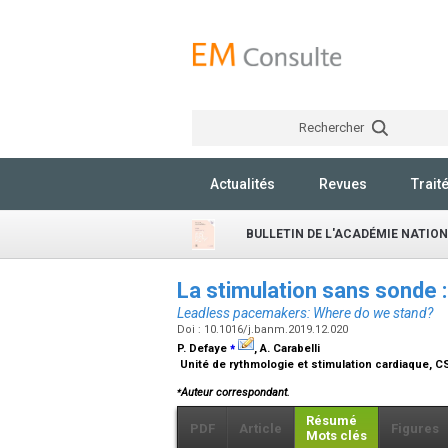
Rechercher
Actualités
Revues
Trait
BULLETIN DE L'ACADÉMIE NATIO
La stimulation sans sonde 
Leadless pacemakers: Where do we stand?
Doi : 10.1016/j.banm.2019.12.020
⁎
P. Defaye
, A. Carabelli
Unité de rythmologie et stimulation cardiaque, 
⁎
Auteur correspondant.
Résumé
PDF
Article
Figures
Mots clés