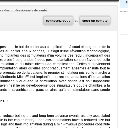
p
ce des professionnels de santé.
connectez-vous
ou
créez un compte
és dans le but de pallier aux complications à court et long terme de la
es au boîtier et aux sondes). Il s’agit d’une révolution technologique,
nt implantés des stimulateurs d’un volume très réduit, incorporant des
Les premières grandes études post-implantation sont en faveur de cette
timulation et du faible niveau de complications. Celles-ci surviennent
implantation alors qu’elles sont pratiquement absentes ensuite tout le
e prématurée de la batterie, le premier stimulateur mis sur le marché a
e Medtronic Micra™ est implanté. Les recommandations d’implantation
timulation VVI quand la stimulation avec sonde est soit impossible
 L’avenir est lié au développement de stimulateurs double chambre, à la
onde intraventriculaire gauche, ainsi qu’à un stimulateur sans sonde
en PDF.
reduce both short and long-term adverse events usually associated
e to the can or leads). Leadless pacemakers have a reduced size but
design and their implantation during a mini-invasive procedure constitute