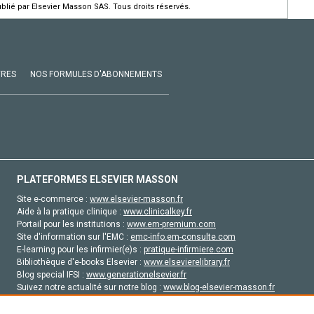
ié par Elsevier Masson SAS. Tous droits réservés.
VRES
NOS FORMULES D'ABONNEMENTS
PLATEFORMES ELSEVIER MASSON
Site e-commerce :
www.elsevier-masson.fr
Aide à la pratique clinique :
www.clinicalkey.fr
Portail pour les institutions :
www.em-premium.com
Site d'information sur l'EMC :
emc-info.em-consulte.com
E-learning pour les infirmier(e)s :
pratique-infirmiere.com
Bibliothèque d'e-books Elsevier :
www.elsevierelibrary.fr
Blog special IFSI :
www.generationelsevier.fr
Suivez notre actualité sur notre blog :
www.blog-elsevier-masson.fr
Site d'emploi en santé :
emploisante.com