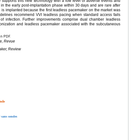
 supports this new technology with a low level of adverse events and
 in the early post-implantation phase within 30 days and are rare after
 is implanted because the first leadless pacemaker on the market was
uidelines recommend VVI leadless pacing when standard access fails
k of infection. Further improvements comprise dual chamber leadless
hronization and leadless pacemaker associated with the subcutaneous
en PDF.
de, Revue
aker, Review
onde
r sans sondes