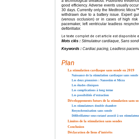
a technological breakout. Published evidence
good efficiency. Adverse events usually occur
30 days. Currently only the Medtronic Micra™
withdrawn due to a battery issue. Expert g
(venous occlusion) or in cases of high ris
pacemaker, left ventricular leadless resync
defibrillator.
Le texte complet de cet article est disponible 
Mots clés :
Stimulateur cardiaque, Sans son
Keywords :
Cardiac pacing, Leadless pacem
Plan
La stimulation cardiaque sans sonde en 2019
Naissance de la stimulation cardiaque sans sonde
Les deux pionniers : Nanostim et Micra
Les études cliniques
Les complications à long terme
Les possibilités d’extraction
Développements futurs de la stimulation sans s
Les stimulateurs double chambre
Resynchronisation sans sonde
Défibrillateur sous-cutané associé à un stimulateu
Limites de la stimulation sans sondes
Conclusion
Déclaration de liens d’intérêts