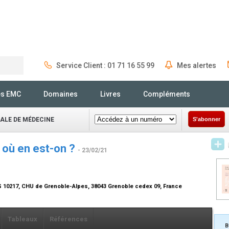
Service Client : 01 71 16 55 99
Mes alertes
Rechercher
és EMC
Domaines
Livres
Compléments
NALE DE MÉDECINE
S'abonner
: où en est-on ?
- 23/02/21
CS 10217, CHU de Grenoble-Alpes, 38043 Grenoble cedex 09, France
Tableaux
Références
B