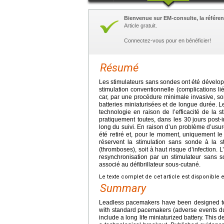
Bienvenue sur EM-consulte, la référen
Article gratuit.
Connectez-vous pour en bénéficier!
Résumé
Les stimulateurs sans sondes ont été développ
stimulation conventionnelle (complications lié
car, par une procédure minimale invasive, so
batteries miniaturisées et de longue durée. 
technologie en raison de l’efficacité de la s
pratiquement toutes, dans les 30
jours post-
long du suivi. En raison d’un problème d’usur
été retiré et, pour le moment, uniquement l
réservent la stimulation sans sonde à la s
(thromboses), soit à haut risque d’infection.
resynchronisation par un stimulateur sans s
associé au défibrillateur sous-cutané.
Le texte complet de cet article est disponible 
Summary
Leadless pacemakers have been designed to 
with standard pacemakers (adverse events du
include a long life miniaturized battery. This 