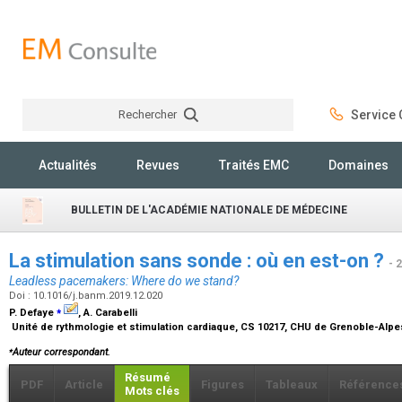
Rechercher
Service C
Rechercher
Actualités
Revues
Traités EMC
Domaines
BULLETIN DE L'ACADÉMIE NATIONALE DE MÉDECINE
La stimulation sans sonde : où en est-on ?
- 
Leadless pacemakers: Where do we stand?
Doi : 10.1016/j.banm.2019.12.020
⁎
P. Defaye
, A. Carabelli
Unité de rythmologie et stimulation cardiaque, CS 10217, CHU de Grenoble-Alpe
⁎
Auteur correspondant.
Résumé
PDF
Article
Figures
Tableaux
Référence
Mots clés