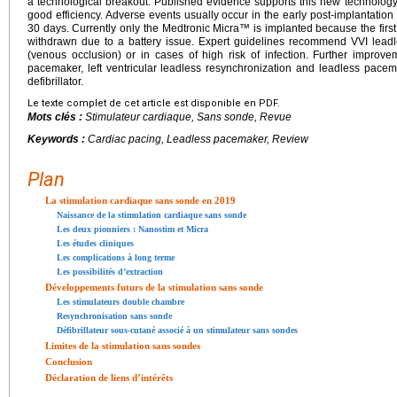
a technological breakout. Published evidence supports this new technology
good efficiency. Adverse events usually occur in the early post-implantation
30 days. Currently only the Medtronic Micra™ is implanted because the fir
withdrawn due to a battery issue. Expert guidelines recommend VVI lead
(venous occlusion) or in cases of high risk of infection. Further impro
pacemaker, left ventricular leadless resynchronization and leadless pace
defibrillator.
Le texte complet de cet article est disponible en PDF.
Mots clés :
Stimulateur cardiaque, Sans sonde, Revue
Keywords :
Cardiac pacing, Leadless pacemaker, Review
Plan
La stimulation cardiaque sans sonde en 2019
Naissance de la stimulation cardiaque sans sonde
Les deux pionniers : Nanostim et Micra
Les études cliniques
Les complications à long terme
Les possibilités d’extraction
Développements futurs de la stimulation sans sonde
Les stimulateurs double chambre
Resynchronisation sans sonde
Défibrillateur sous-cutané associé à un stimulateur sans sondes
Limites de la stimulation sans sondes
Conclusion
Déclaration de liens d’intérêts