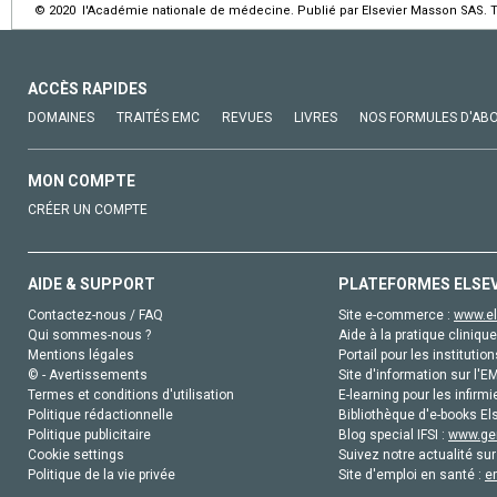
© 2020 l'Académie nationale de médecine. Publié par Elsevier Masson SAS. To
ACCÈS RAPIDES
DOMAINES
TRAITÉS EMC
REVUES
LIVRES
NOS FORMULES D'AB
MON COMPTE
CRÉER UN COMPTE
AIDE & SUPPORT
PLATEFORMES ELSE
Contactez-nous / FAQ
Site e-commerce :
www.el
Qui sommes-nous ?
Aide à la pratique clinique
Mentions légales
Portail pour les institution
© - Avertissements
Site d'information sur l'E
Termes et conditions d'utilisation
E-learning pour les infirmi
Politique rédactionnelle
Bibliothèque d'e-books Els
Politique publicitaire
Blog special IFSI :
www.gen
Cookie settings
Suivez notre actualité sur
Politique de la vie privée
Site d'emploi en santé :
e