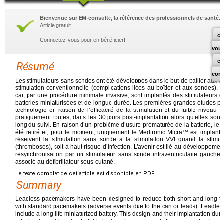
Bienvenue sur EM-consulte, la référence des professionnels de santé.
Article gratuit.
c
Connectez-vous pour en bénéficier!
vo
Résumé
co
Les stimulateurs sans sondes ont été développés dans le but de pallier aux c
stimulation conventionnelle (complications liées au boîtier et aux sondes). 
car, par une procédure minimale invasive, sont implantés des stimulateurs 
batteries miniaturisées et de longue durée. Les premières grandes études p
technologie en raison de l’efficacité de la stimulation et du faible niveau
pratiquement toutes, dans les 30
jours post-implantation alors qu’elles so
long du suivi. En raison d’un problème d’usure prématurée de la batterie, le
été retiré et, pour le moment, uniquement le Medtronic Micra™ est implan
réservent la stimulation sans sonde à la stimulation VVI quand la stim
(thromboses), soit à haut risque d’infection. L’avenir est lié au développem
resynchronisation par un stimulateur sans sonde intraventriculaire gauch
associé au défibrillateur sous-cutané.
Le texte complet de cet article est disponible en PDF.
Summary
Leadless pacemakers have been designed to reduce both short and long-t
with standard pacemakers (adverse events due to the can or leads). Leadl
include a long life miniaturized battery. This design and their implantation d