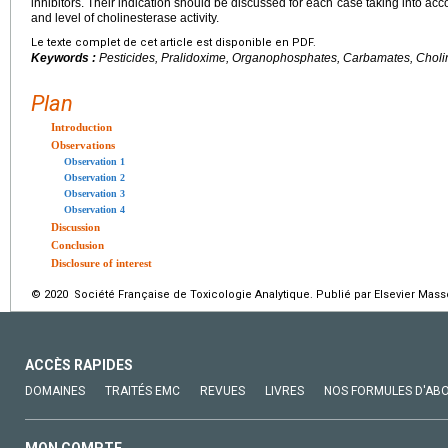
inhibitors. Their indication should be discussed for each case taking into acc
and level of cholinesterase activity.
Le texte complet de cet article est disponible en PDF.
Keywords :
Pesticides, Pralidoxime, Organophosphates, Carbamates, Cholin
Plan
Introduction
Observations
Observation 1
Observation 2
Observation 3
Observation 4
Discussion
Conclusion
Disclosure of interest
© 2020 Société Française de Toxicologie Analytique. Publié par Elsevier Mass
ACCÈS RAPIDES
DOMAINES
TRAITÉS EMC
REVUES
LIVRES
NOS FORMULES D'AB
MON COMPTE