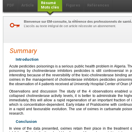
Résumé
PDF
Article
Figures
Références
Mots clés
Bienvenue sur EM-consulte, la référence des professionnels de santé.
L’accès au texte intégral de cet article nécessite un abonnement.
Summary
Introduction
Acute pesticides poisonings is a serious public health problem in Algeria. The
poisoning by cholinesterase inhibitors pesticides is still controversial in 
interesting because of the reversibility of the toxic-cholinesterase binding and
oximes in the management of cholinesterase inhibitors pesticides poisoning
the observation of 4 patients received at University Hospital Center of Oran (A
Observations and discussion The study of the 4 observations enabled us 
collapsed cholinesterase activity levels, it is better to administrate the 
immediately, this will allow a rapid regeneration of an important fraction of 
which is concentration-dependent. Early intake of Pralidoxime with continu
in a rapid and favourable evolution. The use of oximes in carbamate poison
research.
Conclusion
In view of the data presented, oximes retain their place in the treatment o