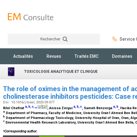
Rechercher
Service C
Rechercher
Actualités
Revues
Traités EMC
Domaines
TOXICOLOGIE ANALYTIQUE ET CLINIQUE
The role of oximes in the management of ac
cholinesterase inhibitors pesticides: Case 
Doi : 10.1016/j.toxac.2020.09.077
a
,
b
,
c
,
⁎
a
,
b
,
c
a
,
b
Bilel Chefirat
, Anissa Zergui
, Sameh Benzerga
, Haciba R
a
Department of Pharmacy, Faculty of Medicine, University Oran1 Ahmed Ben Bella
b
Department of Pharmacology Toxicology, University Hospital of Oran, Oran, Alg
c
Environmental Health Research Laboratory, University Oran1 Ahmed Ben Bella, O
⁎
Corresponding author.