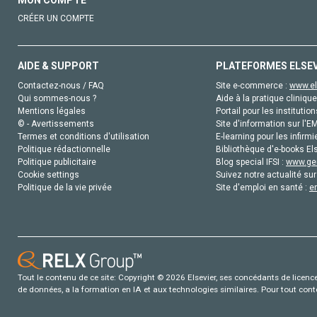
CRÉER UN COMPTE
AIDE & SUPPORT
PLATEFORMES ELSE
Contactez-nous / FAQ
Site e-commerce :
www.el
Qui sommes-nous ?
Aide à la pratique clinique
Mentions légales
Portail pour les institution
© - Avertissements
Site d'information sur l'E
Termes et conditions d'utilisation
E-learning pour les infirmi
Politique rédactionnelle
Bibliothèque d'e-books Els
Politique publicitaire
Blog special IFSI :
www.gen
Cookie settings
Suivez notre actualité sur
Politique de la vie privée
Site d'emploi en santé :
e
Tout le contenu de ce site: Copyright © 2026 Elsevier, ses concédants de licence e
de données, a la formation en IA et aux technologies similaires. Pour tout con