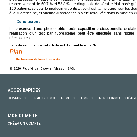
respectivement de 60,7 % et 53,8 %. Le diagnostic de kératite était posé grâc
120 patients, soit par le médecin urgentiste, soit l’ophtalmologue, soit les deu
à la fluorescéine, et aucune discordance n’a été retrouvée dans la mise en év
Conclusions
La présence d’une photophobie après exposition professionnelle oculaire 
réalisation d’un test par fluorescéine peut être effectuée sans risqu
nécessaires.
Le texte complet de cet article est disponible en PDF.
Plan
Déclaration de liens d’intérêts
© 2020 Publié par Elsevier Masson SAS.
ACCÈS RAPIDES
DOMAINES
TRAITÉS EMC
REVUES
LIVRES
NOS FORMULES D'AB
MON COMPTE
CRÉER UN COMPTE