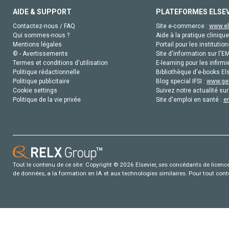
AIDE & SUPPORT
PLATEFORMES ELSE
Contactez-nous / FAQ
Site e-commerce :
www.el
Qui sommes-nous ?
Aide à la pratique clinique
Mentions légales
Portail pour les institution
© - Avertissements
Site d'information sur l'E
Termes et conditions d'utilisation
E-learning pour les infirmi
Politique rédactionnelle
Bibliothèque d'e-books Els
Politique publicitaire
Blog special IFSI :
www.gen
Cookie settings
Suivez notre actualité sur
Politique de la vie privée
Site d'emploi en santé :
e
Tout le contenu de ce site: Copyright © 2026 Elsevier, ses concédants de licence e
de données, a la formation en IA et aux technologies similaires. Pour tout con