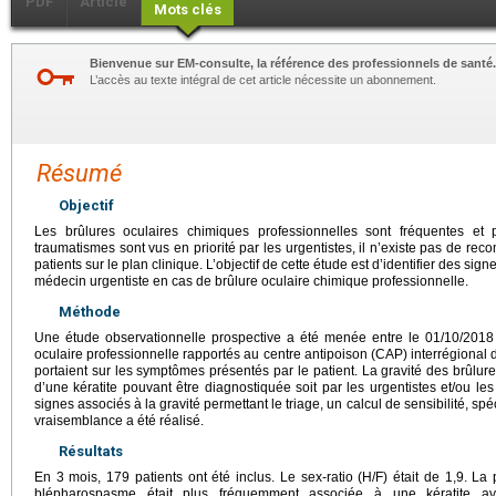
PDF
Article
Mots clés
Bienvenue sur EM-consulte, la référence des professionnels de santé.
L’accès au texte intégral de cet article nécessite un abonnement.
Résumé
Objectif
Les brûlures oculaires chimiques professionnelles sont fréquentes et 
traumatismes sont vus en priorité par les urgentistes, il n’existe pas de re
patients sur le plan clinique. L’objectif de cette étude est d’identifier des sign
médecin urgentiste en cas de brûlure oculaire chimique professionnelle.
Méthode
Une étude observationnelle prospective a été menée entre le 01/10/2018 
oculaire professionnelle rapportés au centre antipoison (CAP) interrégional
portaient sur les symptômes présentés par le patient. La gravité des brûlure
d’une kératite pouvant être diagnostiquée soit par les urgentistes et/ou les
signes associés à la gravité permettant le triage, un calcul de sensibilité, spéc
vraisemblance a été réalisé.
Résultats
En 3 mois, 179 patients ont été inclus. Le sex-ratio (H/F) était de 1,9. L
blépharospasme était plus fréquemment associée à une kératite ave