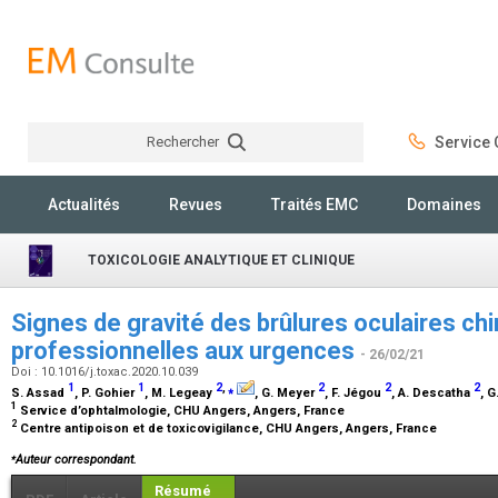
Rechercher
Service C
Rechercher
Actualités
Revues
Traités EMC
Domaines
TOXICOLOGIE ANALYTIQUE ET CLINIQUE
Signes de gravité des brûlures oculaires ch
professionnelles aux urgences
- 26/02/21
Doi : 10.1016/j.toxac.2020.10.039
1
1
2
,
⁎
2
2
2
S. Assad
, P. Gohier
, M. Legeay
, G. Meyer
, F. Jégou
, A. Descatha
, 
1
Service d’ophtalmologie, CHU Angers, Angers, France
2
Centre antipoison et de toxicovigilance, CHU Angers, Angers, France
⁎
Auteur correspondant.
Résumé