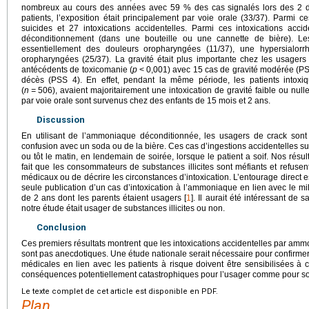
nombreux au cours des années avec 59 % des cas signalés lors des 2 d
patients, l’exposition était principalement par voie orale (33/37). Parmi ce
suicides et 27 intoxications accidentelles. Parmi ces intoxications acci
déconditionnement (dans une bouteille ou une cannette de bière). Les
essentiellement des douleurs oropharyngées (11/37), une hypersialorr
oropharyngées (25/37). La gravité était plus importante chez les usager
antécédents de toxicomanie (
p
<
0,001) avec 15 cas de gravité modérée (PSS
décès (PSS 4). En effet, pendant la même période, les patients intox
(
n
=
506), avaient majoritairement une intoxication de gravité faible ou null
par voie orale sont survenus chez des enfants de 15 mois et 2 ans.
Discussion
En utilisant de l’ammoniaque déconditionnée, les usagers de crack sont
confusion avec un soda ou de la bière. Ces cas d’ingestions accidentelles su
ou tôt le matin, en lendemain de soirée, lorsque le patient a soif. Nos rés
fait que les consommateurs de substances illicites sont méfiants et refuse
médicaux ou de décrire les circonstances d’intoxication. L’entourage direct e
seule publication d’un cas d’intoxication à l’ammoniaque en lien avec le mil
de 2 ans dont les parents étaient usagers [
1
]. Il aurait été intéressant de 
notre étude était usager de substances illicites ou non.
Conclusion
Ces premiers résultats montrent que les intoxications accidentelles par am
sont pas anecdotiques. Une étude nationale serait nécessaire pour confirme
médicales en lien avec les patients à risque doivent être sensibilisées à 
conséquences potentiellement catastrophiques pour l’usager comme pour so
Le texte complet de cet article est disponible en PDF.
Plan