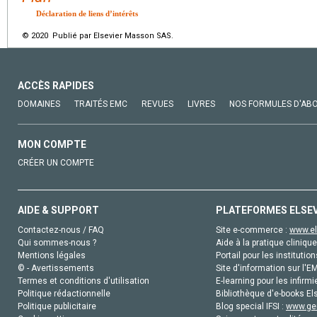
Déclaration de liens d’intérêts
© 2020 Publié par Elsevier Masson SAS.
ACCÈS RAPIDES
DOMAINES
TRAITÉS EMC
REVUES
LIVRES
NOS FORMULES D'AB
MON COMPTE
CRÉER UN COMPTE
AIDE & SUPPORT
PLATEFORMES ELSE
Contactez-nous / FAQ
Site e-commerce :
www.el
Qui sommes-nous ?
Aide à la pratique clinique
Mentions légales
Portail pour les institution
© - Avertissements
Site d'information sur l'E
Termes et conditions d'utilisation
E-learning pour les infirmi
Politique rédactionnelle
Bibliothèque d'e-books Els
Politique publicitaire
Blog special IFSI :
www.gen