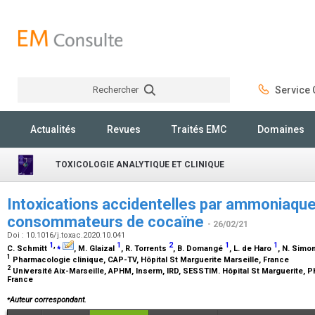
Rechercher
Service C
Rechercher
Actualités
Revues
Traités EMC
Domaines
TOXICOLOGIE ANALYTIQUE ET CLINIQUE
Intoxications accidentelles par ammoniaque
consommateurs de cocaïne
- 26/02/21
Doi : 10.1016/j.toxac.2020.10.041
1
,
⁎
1
2
1
1
C. Schmitt
, M. Glaizal
, R. Torrents
, B. Domangé
, L. de Haro
, N. Simo
1
Pharmacologie clinique, CAP-TV, Hôpital St Marguerite Marseille, France
2
Université Aix-Marseille, APHM, Inserm, IRD, SESSTIM. Hôpital St Marguerite, P
France
⁎
Auteur correspondant.