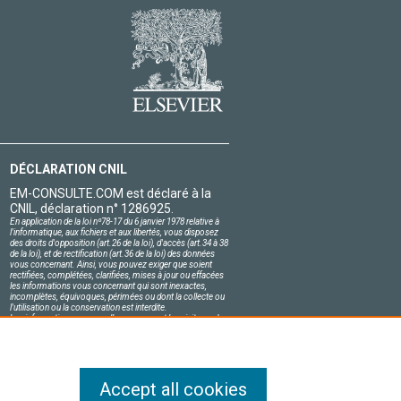
DÉCLARATION CNIL
EM-CONSULTE.COM est déclaré à la
CNIL, déclaration n° 1286925.
En application de la loi nº78-17 du 6 janvier 1978 relative à
l'informatique, aux fichiers et aux libertés, vous disposez
des droits d'opposition (art.26 de la loi), d'accès (art.34 à 38
de la loi), et de rectification (art.36 de la loi) des données
vous concernant. Ainsi, vous pouvez exiger que soient
rectifiées, complétées, clarifiées, mises à jour ou effacées
les informations vous concernant qui sont inexactes,
incomplètes, équivoques, périmées ou dont la collecte ou
l'utilisation ou la conservation est interdite.
Les informations personnelles concernant les visiteurs de
notre site, y compris leur identité, sont confidentielles.
Le responsable du site s'engage sur l'honneur à respecter
les conditions légales de confidentialité applicables en
France et à ne pas divulguer ces informations à des tiers.
Accept all cookies