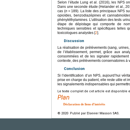
Selon l’étude Lung et al. (2016), les NPS o
Dans une seconde étude (Helander et al., 201
cas (
n
=
189). La liste des principaux NPS su
opioïdes, benzodiazépines et cannabinoïde
phényléthylamines. L’utilisation des tests ur
étape de dépistage qui comporte de nombre
techniques sensibles et spécifiques tell
toxicologues analystes [
2
].
Discussion
La réalisation de prélèvements (sang, urines,
de l’établissement, permet, grâce aux anal
consommées et de les signaler rapidement
contexte, des prélèvements conservatoires à v
Conclusion
Si l’identification d’un NPS, aujourd’hui vér
prise en charge du patient, elle reste utile et 
les signalements indispensables qui permettron
Le texte complet de cet article est disponible 
Plan
Déclaration de liens d’intérêts
© 2020 Publié par Elsevier Masson SAS.