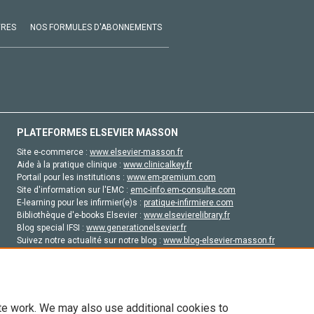
VRES
NOS FORMULES D'ABONNEMENTS
PLATEFORMES ELSEVIER MASSON
Site e-commerce :
www.elsevier-masson.fr
Aide à la pratique clinique :
www.clinicalkey.fr
Portail pour les institutions :
www.em-premium.com
Site d'information sur l'EMC :
emc-info.em-consulte.com
E-learning pour les infirmier(e)s :
pratique-infirmiere.com
Bibliothèque d'e-books Elsevier :
www.elsevierelibrary.fr
Blog special IFSI :
www.generationelsevier.fr
Suivez notre actualité sur notre blog :
www.blog-elsevier-masson.fr
Site d'emploi en santé :
emploisante.com
te work. We may also use additional cookies to