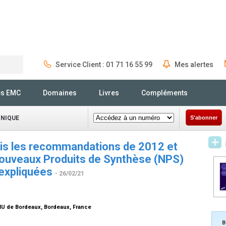
Service Client : 01 71 16 55 99
Mes alertes
Rechercher
és EMC
Domaines
Livres
Compléments
INIQUE
S'abonner
uis les recommandations de 2012 et
Nouveaux Produits de Synthèse (NPS)
nexpliquées
- 26/02/21
HU de Bordeaux, Bordeaux, France
B