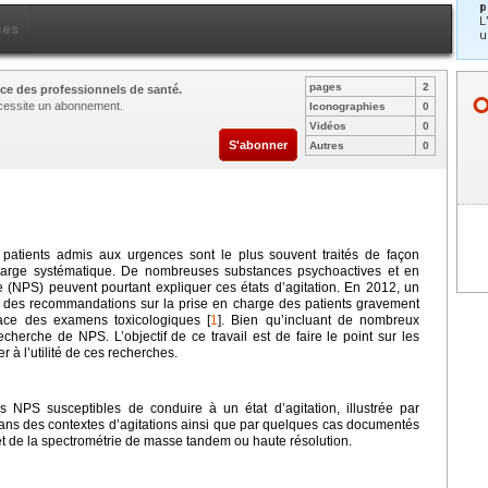
p
L
ces
u
pages
2
ce des professionnels de santé.
nécessite un abonnement.
Iconographies
0
Vidéos
0
S'abonner
Autres
0
 patients admis aux urgences sont le plus souvent traités de façon
 large systématique. De nombreuses substances psychoactives et en
e (NPS) peuvent pourtant expliquer ces états d’agitation. En 2012, un
sé des recommandations sur la prise en charge des patients gravement
lace des examens toxicologiques [
1
]. Bien qu’incluant de nombreux
cherche de NPS. L’objectif de ce travail est de faire le point sur les
 à l’utilité de ces recherches.
 NPS susceptibles de conduire à un état d’agitation, illustrée par
ns des contextes d’agitations ainsi que par quelques cas documentés
et de la spectrométrie de masse tandem ou haute résolution.