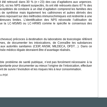
nt été retrouvé dans 30 % (
n
=
23) des cas d’agitations aux urgences.
4), où les NPS étaient suspectés, ils ont été retrouvés dans 67 % des
sceptibles de conduire à un état d’agitation comprend les familles des
s de synthèse mais également les cathinones et autres dérivés des
inaires reposant sur des méthodes immunochimiques est restreinte à une
uses limites. L’identification des NPS nécessite l’utilisation de
es que la LC-MS/MS ou LC-HRMS comme le spécifie le consensus des
 cheveux) précoces à destination du laboratoire de toxicologie référent
yses, de documenter les intoxications, de Connaître les substances
 aux autorités sanitaires (CEIP, ANSM, MILDECA, OFDT…). Dans ce
isée médico-légale devraient être d’avantage réalisés.
itable problème de santé publique, n’est pas forcément nécessaire à la
importante pour documenter au mieux l’origine de l’intoxication, effectuer
t de suivre l’évolution et les risques liés à leur consommation.
en PDF.