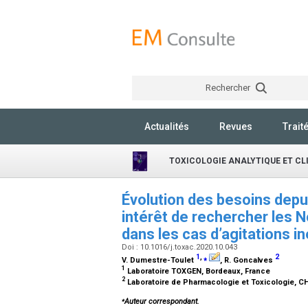
Rechercher
Actualités
Revues
Trait
TOXICOLOGIE ANALYTIQUE ET CL
Évolution des besoins dep
intérêt de rechercher les 
dans les cas d’agitations i
Doi : 10.1016/j.toxac.2020.10.043
1
,
⁎
2
V. Dumestre-Toulet
, R. Goncalves
1
Laboratoire TOXGEN, Bordeaux, France
2
Laboratoire de Pharmacologie et Toxicologie, C
⁎
Auteur correspondant.