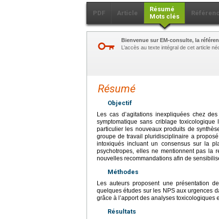
Résumé
PDF
Article
Référen
Mots clés
Bienvenue sur EM-consulte, la référen
L’accès au texte intégral de cet article 
Résumé
Objectif
Les cas d’agitations inexpliquées chez des
symptomatique sans criblage toxicologique
particulier les nouveaux produits de synthès
groupe de travail pluridisciplinaire a propo
intoxiqués incluant un consensus sur la p
psychotropes, elles ne mentionnent pas la re
nouvelles recommandations afin de sensibiliser
Méthodes
Les auteurs proposent une présentation des
quelques études sur les NPS aux urgences da
grâce à l’apport des analyses toxicologiques 
Résultats