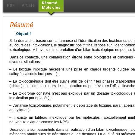
Résumé
PDF
Article
Mots clés
Résumé
Objectif
Si la démarche basée sur l’anamnèse et l’identification des toxidromes per
au cours des intoxications, le diagnostic positif final repose sur l’identificat
toxicologique. A l’inverse l’interprétation d’un bilan toxicologique ne peut se
Dans ce contexte, une collaboration étroite entre biologistes et cliniciens 
diverses situations :
– Le toxique impliqué nécessite une prise en charge urgente guidée par
salicylés, alcools toxiques …) ;
– La toxicocinétique doit être suivie afin de définir les phases d’absorptio
(lithium) du toxique au cours de l’intoxication ou pour évaluer l’efficacité/éche
– Le toxidrome constaté n’est pas expliqué par un dosage toxicologique
intoxication par opiacés) ;
– L’analyse toxicologique, notamment le dépistage du toxique, parait aberra
analytiques) ;
– Il existe un tableau inexpliqué par les molécules habituellement imp
nouveaux toxiques comme les NPS).
Deux points sont essentiels dans la réalisation d’un bilan toxicologique, la
méthodes analytiques de dépistages ou de dosages. La qualité du prélèvemen