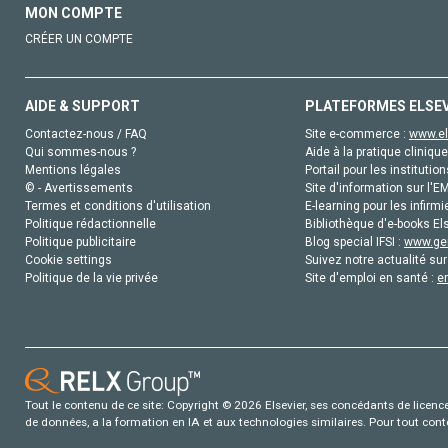
MON COMPTE
CRÉER UN COMPTE
AIDE & SUPPORT
PLATEFORMES ELSE
Contactez-nous / FAQ
Site e-commerce :
www.el
Qui sommes-nous ?
Aide à la pratique clinique
Mentions légales
Portail pour les institution
© - Avertissements
Site d'information sur l'E
Termes et conditions d'utilisation
E-learning pour les infirmi
Politique rédactionnelle
Bibliothèque d'e-books Els
Politique publicitaire
Blog special IFSI :
www.gen
Cookie settings
Suivez notre actualité sur
Politique de la vie privée
Site d'emploi en santé :
e
Tout le contenu de ce site: Copyright © 2026 Elsevier, ses concédants de licence e
de données, a la formation en IA et aux technologies similaires. Pour tout con