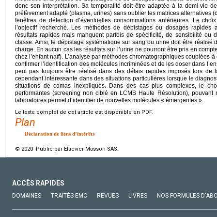
donc son interprétation. Sa temporalité doit être adaptée à la demi-vie de 
prélèvement adapté (plasma, urines) sans oublier les matrices alternatives 
fenêtres de détection d’éventuelles consommations antérieures. Le cho
l’objectif recherché. Les méthodes de dépistages ou dosages rapides 
résultats rapides mais manquent parfois de spécificité, de sensibilité ou 
classe. Ainsi, le dépistage systématique sur sang ou urine doit être réalisé 
charge. En aucun cas les résultats sur l’urine ne pourront être pris en compte
chez l’enfant naïf). L’analyse par méthodes chromatographiques couplées à
confirmer l’identification des molécules incriminées et de les doser dans l’
peut pas toujours être réalisé dans des délais rapides imposés lors de l
cependant intéressante dans des situations particulières lorsque le diagnost
situations de comas inexpliqués. Dans des cas plus complexes, le cho
performantes (screening non ciblé en LCMS Haute Résolution), pouvant néc
laboratoires permet d’identifier de nouvelles molécules « émergentes ».
Le texte complet de cet article est disponible en PDF.
Plan
Déclaration de liens d’intérêts
© 2020 Publié par Elsevier Masson SAS.
ACCÈS RAPIDES
DOMAINES
TRAITÉS EMC
REVUES
LIVRES
NOS FORMULES D'AB