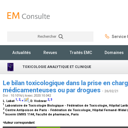
Rechercher
Service C
Rechercher
Actualités
Revues
Traités EMC
Domaines
TOXICOLOGIE ANALYTIQUE ET CLINIQUE
Le bilan toxicologique dans la prise en char
médicamenteuses ou par drogues
- 26/02/21
Doi : 10.1016/j.toxac.2020.10.042
1
,
2
,
⁎
2
,
3
L. Labat
, D. Vodovar
1
Laboratoire de Toxicologie Biologique - Fédération de Toxicologie, Hôpital Lari
2
Centre Antipoison de Paris - Fédération de Toxicologie, Hôpital Fernand-Widal
3
Inserm UMRS 1144, Faculté de pharmacie, Paris
⁎
Auteur correspondant.