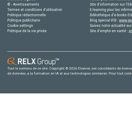
© - Avertissements
Site d'information sur l'E
Termes et conditions d'utilisation
E-learning pour les infirmi
Politique rédactionnelle
Bibliothèque d'e-books Els
Politique publicitaire
Blog special IFSI :
www.gen
Cookie settings
Suivez notre actualité sur
Politique de la vie privée
Site d'emploi en santé :
e
Tout le contenu de ce site: Copyright © 2026 Elsevier, ses concédants de licence e
de données, a la formation en IA et aux technologies similaires. Pour tout con