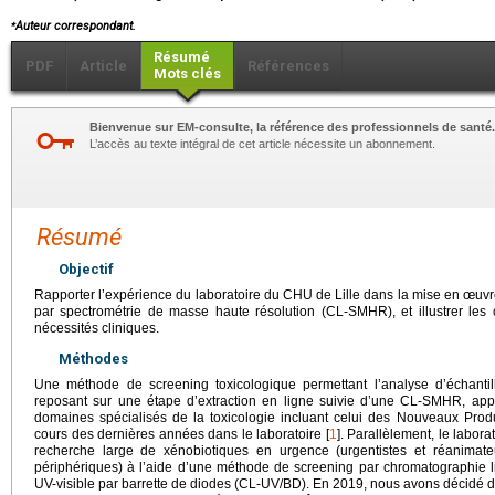
⁎
Auteur correspondant.
Résumé
PDF
Article
Références
Mots clés
Bienvenue sur EM-consulte, la référence des professionnels de santé.
L’accès au texte intégral de cet article nécessite un abonnement.
Résumé
Objectif
Rapporter l’expérience du laboratoire du CHU de Lille dans la mise en œuvr
par spectrométrie de masse haute résolution (CL-SMHR), et illustrer les 
nécessités cliniques.
Méthodes
Une méthode de screening toxicologique permettant l’analyse d’échantil
reposant sur une étape d’extraction en ligne suivie d’une CL-SMHR, a
domaines spécialisés de la toxicologie incluant celui des Nouveaux Pro
cours des dernières années dans le laboratoire [
1
]. Parallèlement, le labo
recherche large de xénobiotiques en urgence (urgentistes et réanimat
périphériques) à l’aide d’une méthode de screening par chromatographie l
UV-visible par barrette de diodes (CL-UV/BD). En 2019, nous avons décidé d