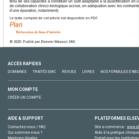
tenu de ses capacités à constituer un outil adaptable à la quantification en
de collaboration clinico-biologique accrue, en adéquation avec les contraint
d’une épuration, notamment).
Le texte complet de cet article est disponible en PDF.
Plan
Déclaration de liens d’intérêts
© 2020 Publié par Elsevier Masson SAS.
ACCÈS RAPIDES
DOMAINES
TRAITÉS EMC
REVUES
LIVRES
NOS FORMULES D'AB
MON COMPTE
CRÉER UN COMPTE
AIDE & SUPPORT
PLATEFORMES ELSE
Contactez-nous / FAQ
Site e-commerce :
www.el
Qui sommes-nous ?
Aide à la pratique clinique
Mentions légales
Portail pour les institution