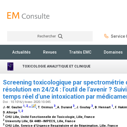
Rechercher
Service C
Rechercher
Actualités
Revues
Traités EMC
Domaines
TOXICOLOGIE ANALYTIQUE ET CLINIQUE
Screening toxicologique par spectrométrie
résolution en 24/24 : l’outil de l’avenir ? Sui
temps réel d’une intoxication par médicam
Doi : 10.1016/j.toxac.2020.10.045
1
,
2
,
⁎
3
3
3
1
J.-M. Gaulier
, T. Onimus
, A. Durand
, J. Goutay
, B. Hennart
, F. Haki
1
,
2
D. Allorge
1
CHU Lille, Unité Fonctionnelle de Toxicologie, Lille, France
2
University Lille, EA 4483–IMPECS, Lille, France
3
CHU Lille, Service d’Urgence Respiratoire et de Réanimation, Lille, France