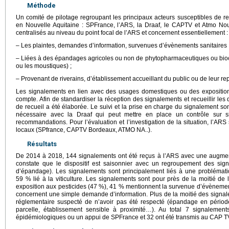
Méthode
Un comité de pilotage regroupant les principaux acteurs susceptibles de re
en Nouvelle Aquitaine : SPFrance, l’ARS, la Draaf, le CAPTV et Atmo Nou
centralisés au niveau du point focal de l’ARS et concernent essentiellement :
– Les plaintes, demandes d’information, survenues d’évènements sanitaires 
– Liées à des épandages agricoles ou non de phytopharmaceutiques ou biocid
ou les moustiques) ;
– Provenant de riverains, d’établissement accueillant du public ou de leur re
Les signalements en lien avec des usages domestiques ou des exposition
compte. Afin de standardiser la réception des signalements et recueillir les
de recueil a été élaborée. Le suivi et la prise en charge du signalement son
nécessaire avec la Draaf qui peut mettre en place un contrôle sur s
recommandations. Pour l’évaluation et l’investigation de la situation, l’ARS
locaux (SPfrance, CAPTV Bordeaux, ATMO NA..).
Résultats
De 2014 à 2018, 144 signalements ont été reçus à l’ARS avec une augmen
constate que le dispositif est saisonnier avec un regroupement des sig
d’épandage). Les signalements sont principalement liés à une problémat
59 % lié à la viticulture. Les signalements sont pour près de la moitié de 
exposition aux pesticides (47 %), 41 % mentionnent la survenue d’évèneme
concernent une simple demande d’information. Plus de la moitié des signal
réglementaire suspecté de n’avoir pas été respecté (épandage en période
parcelle, établissement sensible à proximité…). Au total 7 signalement
épidémiologiques ou un appui de SPFrance et 32 ont été transmis au CAP TV