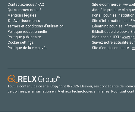
Contactez-nous / FAQ
Site e-commerce :
www.el
Qui sommes-nous ?
Aide à la pratique clinique
Mentions légales
Portail pour les institution
© - Avertissements
Site d'information sur l'E
Termes et conditions d'utilisation
E-learning pour les infirmi
Politique rédactionnelle
Bibliothèque d'e-books Els
Politique publicitaire
Blog special IFSI :
www.gen
Cookie settings
Suivez notre actualité sur
Politique de la vie privée
Site d'emploi en santé :
e
Tout le contenu de ce site: Copyright © 2026 Elsevier, ses concédants de licence e
de données, a la formation en IA et aux technologies similaires. Pour tout con