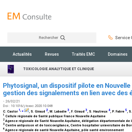
Rechercher
Service C
Rechercher
Actualités
Revues
Traités EMC
Domaines
TOXICOLOGIE ANALYTIQUE ET CLINIQUE
Phytosignal, un dispositif pilote en Nouvelle
gestion des signalements en lien avec des
- 26/02/21
Doi : 10.1016/j.toxac.2020.10.048
1
,
⁎
2
3
3
4
5
C. Castor
, S. Giraud
, M. Labadie
, F. Giraud
, S. Hautreux
, P. Fabre
, 
1
Cellule régionale de Santé publique France Nouvelle Aquitaine
2
Agence régionale de Santé Nouvelle Aquitaine, délégation départementale de 
3
Centre antipoison et de toxicovigilance, Centre hospitalier universitaire de B
4
Agence régionale de santé Nouvelle Aquitaine, pôle santé environnement