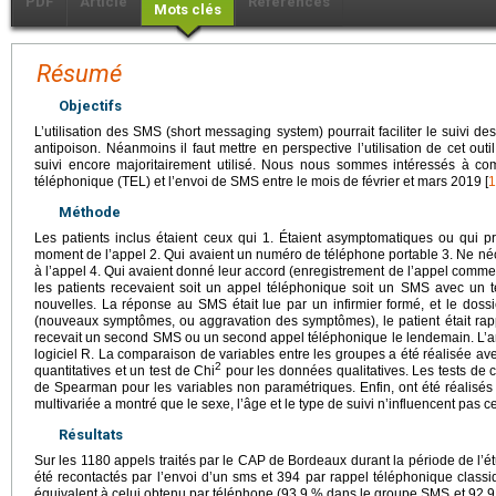
PDF
Article
Références
Mots clés
Résumé
Objectifs
L’utilisation des SMS (short messaging system) pourrait faciliter le suivi de
antipoison. Néanmoins il faut mettre en perspective l’utilisation de cet out
suivi encore majoritairement utilisé. Nous nous sommes intéressés à com
téléphonique (TEL) et l’envoi de SMS entre le mois de février et mars 2019 [
1
Méthode
Les patients inclus étaient ceux qui 1. Étaient asymptomatiques ou qui
moment de l’appel 2. Qui avaient un numéro de téléphone portable 3. Ne néc
à l’appel 4. Qui avaient donné leur accord (enregistrement de l’appel comme 
les patients recevaient soit un appel téléphonique soit un SMS avec un t
nouvelles. La réponse au SMS était lue par un infirmier formé, et le doss
(nouveaux symptômes, ou aggravation des symptômes), le patient était rap
recevait un second SMS ou un second appel téléphonique le lendemain. L’ana
logiciel R. La comparaison de variables entre les groupes a été réalisée a
2
quantitatives et un test de Chi
pour les données qualitatives. Les tests de c
de Spearman pour les variables non paramétriques. Enfin, ont été réalisés
multivariée a montré que le sexe, l’âge et le type de suivi n’influencent pas ce
Résultats
Sur les 1180 appels traités par le CAP de Bordeaux durant la période de l’ét
été recontactés par l’envoi d’un sms et 394 par rappel téléphonique clas
équivalent à celui obtenu par téléphone (93,9 % dans le groupe SMS et 92,9