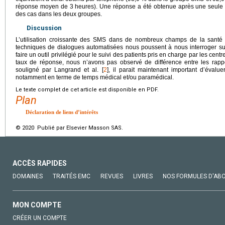
réponse moyen de 3
heures). Une réponse a été obtenue après une seule 
des cas dans les deux groupes.
Discussion
L’utilisation croissante des SMS dans de nombreux champs de la santé
techniques de dialogues automatisées nous poussent à nous interroger sur
faire un outil privilégié pour le suivi des patients pris en charge par les ce
taux de réponse, nous n’avons pas observé de différence entre les ra
souligné par Langrand et al. [
2
], il parait maintenant important d’évalu
notamment en terme de temps médical et/ou paramédical.
Le texte complet de cet article est disponible en PDF.
Plan
Déclaration de liens d’intérêts
© 2020 Publié par Elsevier Masson SAS.
ACCÈS RAPIDES
DOMAINES
TRAITÉS EMC
REVUES
LIVRES
NOS FORMULES D'AB
MON COMPTE
CRÉER UN COMPTE