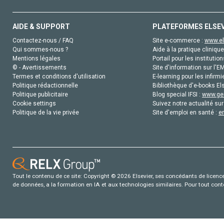
AIDE & SUPPORT
PLATEFORMES ELSE
Contactez-nous / FAQ
Site e-commerce :
www.el
Qui sommes-nous ?
Aide à la pratique clinique
Mentions légales
Portail pour les institution
© - Avertissements
Site d'information sur l'E
Termes et conditions d'utilisation
E-learning pour les infirmi
Politique rédactionnelle
Bibliothèque d'e-books Els
Politique publicitaire
Blog special IFSI :
www.gen
Cookie settings
Suivez notre actualité sur
Politique de la vie privée
Site d'emploi en santé :
e
Tout le contenu de ce site: Copyright © 2026 Elsevier, ses concédants de licence e
de données, a la formation en IA et aux technologies similaires. Pour tout con