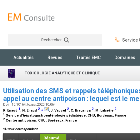
Rechercher
Service C
Rechercher
Actualités
Revues
Traités EMC
Domaines
TOXICOLOGIE ANALYTIQUE ET CLINIQUE
Utilisation des SMS et rappels téléphonique
appel au centre antipoison : lequel est le me
Doi : 10.1016/j.toxac.2020.10.064
1
2
,
⁎
2
2
2
R. Enaud
, N. Enaud
, J. Vaucel
, C. Braganca
, M. Labadie
1
Service d’hépatogastroentérologie pédiatrique, CHU, Bordeaux, France
2
Centre antipoison, CHU, Bordeaux, France
⁎
Auteur correspondant.
Résumé