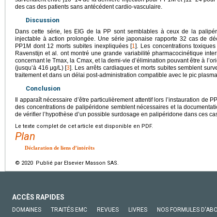
des cas des patients sans antécédent cardio-vasculaire.
Discussion
Dans cette série, les EIG de la PP sont semblables à ceux de la palipéri
injectable à action prolongée. Une série japonaise rapporte 32 cas de dé
PP1M dont 12 morts subites inexpliquées [
1
]. Les concentrations toxique
Ravenstijn et al. ont montré une grande variabilité pharmacocinétique interi
concernant le Tmax, la Cmax, et la demi-vie d’élimination pouvant être à l’o
(jusqu’à 416
μg/L) [
3
]. Les arrêts cardiaques et morts subites semblent surv
traitement et dans un délai post-administration compatible avec le pic plasm
Conclusion
Il apparaît nécessaire d’être particulièrement attentif lors l’instauration de 
des concentrations de palipéridone semblent nécessaires et la documentat
de vérifier l’hypothèse d’un possible surdosage en palipéridone dans ces ca
Le texte complet de cet article est disponible en PDF.
Plan
Déclaration de liens d’intérêts
© 2020 Publié par Elsevier Masson SAS.
ACCÈS RAPIDES
DOMAINES
TRAITÉS EMC
REVUES
LIVRES
NOS FORMULES D'AB