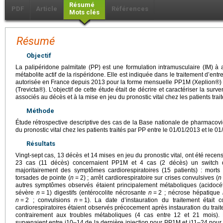
Résumé
PDF
Article
Références
Mots clés
Résumé
Objectif
La palipéridone palmitate (PP) est une formulation intramusculaire (IM) à 
métabolite actif de la rispéridone. Elle est indiquée dans le traitement d’entr
autorisée en France depuis 2013 pour la forme mensuelle PP1M (Xeplion®) e
(Trevicta®). L’objectif de cette étude était de décrire et caractériser la sur
associés au décès et à la mise en jeu du pronostic vital chez les patients trait
Méthode
Étude rétrospective descriptive des cas de la Base nationale de pharmacov
du pronostic vital chez les patients traités par PP entre le 01/01/2013 et le 0
Résultats
Vingt-sept cas, 13 décès et 14 mises en jeu du pronostic vital, ont été recen
23 cas (11 décès) concernaient PP1M et 4 cas (2 décès) un switch
majoritairement des symptômes cardiorespiratoires (15 patients) : morts 
torsades de pointe (
n
=
2) ; arrêt cardiorespiratoire sur crises convulsives (
n
autres symptômes observés étaient principalement métaboliques (acidoc
sévère
n
=
1) digestifs (entérocolite nécrosante
n
=
2 ; nécrose hépatique
n
=
2 ; convulsions
n
=
1). La date d’instauration du traitement étai
cardiorespiratoires étaient observés précocement après instauration du trai
contrairement aux troubles métaboliques (4 cas entre 12 et 21 mois). 
survenaient entre j10–14 de la dernière injection pour PP1M et j11–24 pour