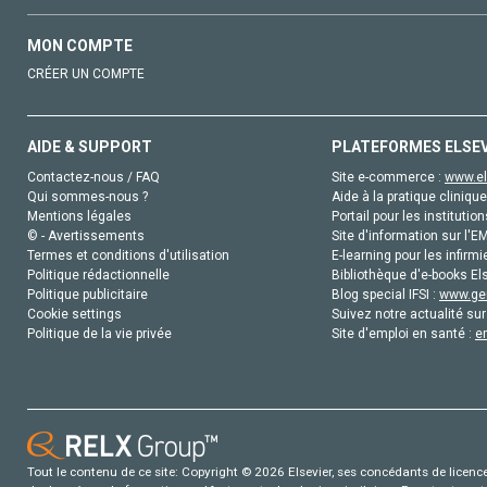
MON COMPTE
CRÉER UN COMPTE
AIDE & SUPPORT
PLATEFORMES ELSE
Contactez-nous / FAQ
Site e-commerce :
www.el
Qui sommes-nous ?
Aide à la pratique clinique
Mentions légales
Portail pour les institution
© - Avertissements
Site d'information sur l'E
Termes et conditions d'utilisation
E-learning pour les infirmi
Politique rédactionnelle
Bibliothèque d'e-books Els
Politique publicitaire
Blog special IFSI :
www.gen
Cookie settings
Suivez notre actualité sur
Politique de la vie privée
Site d'emploi en santé :
e
Tout le contenu de ce site: Copyright © 2026 Elsevier, ses concédants de licence e