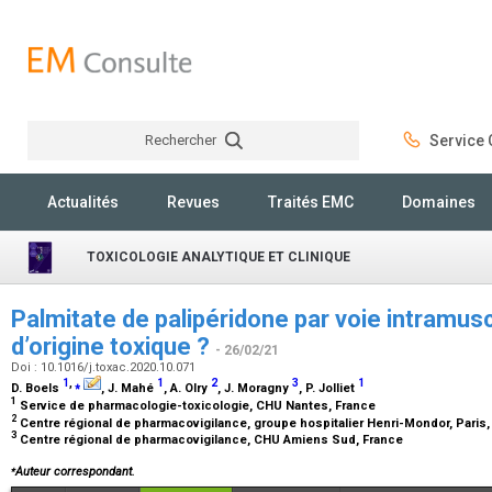
Rechercher
Service C
Rechercher
Actualités
Revues
Traités EMC
Domaines
TOXICOLOGIE ANALYTIQUE ET CLINIQUE
Palmitate de palipéridone par voie intramusc
d’origine toxique ?
- 26/02/21
Doi : 10.1016/j.toxac.2020.10.071
1
,
⁎
1
2
3
1
D. Boels
, J. Mahé
, A. Olry
, J. Moragny
, P. Jolliet
1
Service de pharmacologie-toxicologie, CHU Nantes, France
2
Centre régional de pharmacovigilance, groupe hospitalier Henri-Mondor, Paris
3
Centre régional de pharmacovigilance, CHU Amiens Sud, France
⁎
Auteur correspondant.