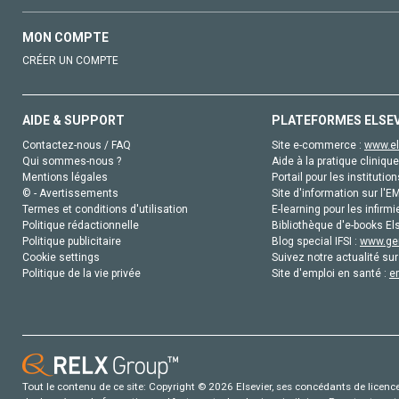
MON COMPTE
CRÉER UN COMPTE
AIDE & SUPPORT
PLATEFORMES ELSE
Contactez-nous / FAQ
Site e-commerce :
www.el
Qui sommes-nous ?
Aide à la pratique clinique
Mentions légales
Portail pour les institution
© - Avertissements
Site d'information sur l'E
Termes et conditions d'utilisation
E-learning pour les infirmi
Politique rédactionnelle
Bibliothèque d'e-books Els
Politique publicitaire
Blog special IFSI :
www.gen
Cookie settings
Suivez notre actualité sur
Politique de la vie privée
Site d'emploi en santé :
e
Tout le contenu de ce site: Copyright © 2026 Elsevier, ses concédants de licence e