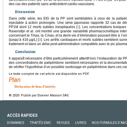
des cas des patients sans antécédent cardio-vasculaire.
Discussion
Dans cette série, les EIG de la PP sont semblables à ceux de la palipéri
injectable à action prolongée. Une série japonaise rapporte 32 cas de dé
PP1M dont 12 morts subites inexpliquées [
1
]. Les concentrations toxique
Ravenstijn et al. ont montré une grande variabilité pharmacocinétique interi
concernant le Tmax, la Cmax, et la demi-vie d’élimination pouvant être à l’o
(jusqu’à 416
μg/L) [
3
]. Les arrêts cardiaques et morts subites semblent surv
traitement et dans un délai post-administration compatible avec le pic plasm
Conclusion
Il apparaît nécessaire d’être particulièrement attentif lors l’instauration de 
des concentrations de palipéridone semblent nécessaires et la documentat
de vérifier l’hypothèse d’un possible surdosage en palipéridone dans ces ca
Le texte complet de cet article est disponible en PDF.
Plan
Déclaration de liens d’intérêts
© 2020 Publié par Elsevier Masson SAS.
ACCÈS RAPIDES
DOMAINES
TRAITÉS EMC
REVUES
LIVRES
NOS FORMULES D'AB