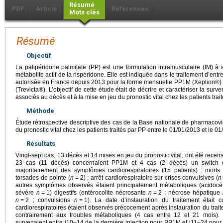
Résumé
PDF
Article
Références
Mots clés
Résumé
Objectif
La palipéridone palmitate (PP) est une formulation intramusculaire (IM) à 
métabolite actif de la rispéridone. Elle est indiquée dans le traitement d’entr
autorisée en France depuis 2013 pour la forme mensuelle PP1M (Xeplion®) e
(Trevicta®). L’objectif de cette étude était de décrire et caractériser la sur
associés au décès et à la mise en jeu du pronostic vital chez les patients trait
Méthode
Étude rétrospective descriptive des cas de la Base nationale de pharmacov
du pronostic vital chez les patients traités par PP entre le 01/01/2013 et le 0
Résultats
Vingt-sept cas, 13 décès et 14 mises en jeu du pronostic vital, ont été recen
23 cas (11 décès) concernaient PP1M et 4 cas (2 décès) un switch
majoritairement des symptômes cardiorespiratoires (15 patients) : morts 
torsades de pointe (
n
=
2) ; arrêt cardiorespiratoire sur crises convulsives (
n
autres symptômes observés étaient principalement métaboliques (acidoc
sévère
n
=
1) digestifs (entérocolite nécrosante
n
=
2 ; nécrose hépatique
n
=
2 ; convulsions
n
=
1). La date d’instauration du traitement étai
cardiorespiratoires étaient observés précocement après instauration du trai
contrairement aux troubles métaboliques (4 cas entre 12 et 21 mois). 
survenaient entre j10–14 de la dernière injection pour PP1M et j11–24 pour