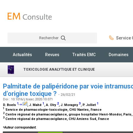
Rechercher
Service C
Rechercher
Actualités
Revues
Traités EMC
Domaines
TOXICOLOGIE ANALYTIQUE ET CLINIQUE
Palmitate de palipéridone par voie intramusc
d’origine toxique ?
- 26/02/21
Doi : 10.1016/j.toxac.2020.10.071
1
,
⁎
1
2
3
1
D. Boels
, J. Mahé
, A. Olry
, J. Moragny
, P. Jolliet
1
Service de pharmacologie-toxicologie, CHU Nantes, France
2
Centre régional de pharmacovigilance, groupe hospitalier Henri-Mondor, Paris
3
Centre régional de pharmacovigilance, CHU Amiens Sud, France
⁎
Auteur correspondant.