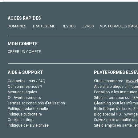
ACCÈS RAPIDES
DOMAINES
TRAITÉS EMC
REVUES
LIVRES
NOS FORMULES D'AB
MON COMPTE
CRÉER UN COMPTE
AIDE & SUPPORT
PLATEFORMES ELSE
Contactez-nous / FAQ
Site e-commerce :
www.el
Qui sommes-nous ?
Aide à la pratique clinique
Mentions légales
Portail pour les institution
© - Avertissements
Site d'information sur l'E
Termes et conditions d'utilisation
E-learning pour les infirmi
Politique rédactionnelle
Bibliothèque d'e-books Els
Politique publicitaire
Blog special IFSI :
www.gen
Cookie settings
Suivez notre actualité sur
Politique de la vie privée
Site d'emploi en santé :
e