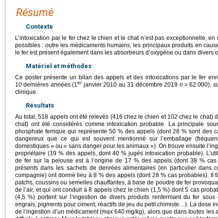
Résumé
Contexte
L’intoxication par le fer chez le chien et le chat n’est pas exceptionnelle, e
possibles : outre les médicaments humains, les principaux produits en cause 
le fer est présent également dans les absorbeurs d’oxygène ou dans divers o
Matériel et méthodes
Ce poster présente un bilan des appels et des intoxications par le fer e
er
10 dernières années (1
janvier 2010 au 31 décembre 2019
n
=
62 000), s
clinique.
Résultats
Au total, 518 appels ont été relevés (416 chez le chien et 102 chez le chat) 
chat) ont été considérés comme intoxication probable. La principale sour
phosphate ferrique qui représente 50 % des appels (dont 28 % sont des ca
dangereux que ce qui est souvent mentionné sur l’emballage (fréque
domestiques » ou « sans danger pour les animaux »). On trouve ensuite l’in
propriétaire (19 % des appels, dont 40 % jugés intoxication probable). L’uti
de fer sur la pelouse est à l’origine de 17 % des appels (dont 38 % ca
présents dans les sachets de denrées alimentaires (en particulier dans 
compagnie) ont donné lieu à 8 % des appels (dont 28 % cas probables). Il f
patchs, coussins ou semelles chauffantes, à base de poudre de fer provoqua
de l’air, et qui ont conduit à 8 appels chez le chien (1,5 %) dont 5 cas pro
(4,5 %) portent sur l’ingestion de divers produits renfermant du fer sou
engrais, pigments pour ciment, réactifs de jeu du petit chimiste…). La dose in
de l’ingestion d’un médicament (max 640
mg/kg), alors que dans toutes les a