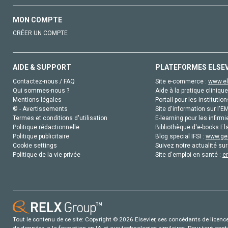
MON COMPTE
CRÉER UN COMPTE
AIDE & SUPPORT
PLATEFORMES ELSE
Contactez-nous / FAQ
Site e-commerce :
www.el
Qui sommes-nous ?
Aide à la pratique clinique
Mentions légales
Portail pour les institution
© - Avertissements
Site d'information sur l'E
Termes et conditions d'utilisation
E-learning pour les infirmi
Politique rédactionnelle
Bibliothèque d'e-books Els
Politique publicitaire
Blog special IFSI :
www.gen
Cookie settings
Suivez notre actualité sur
Politique de la vie privée
Site d'emploi en santé :
e
Tout le contenu de ce site: Copyright © 2026 Elsevier, ses concédants de licence e