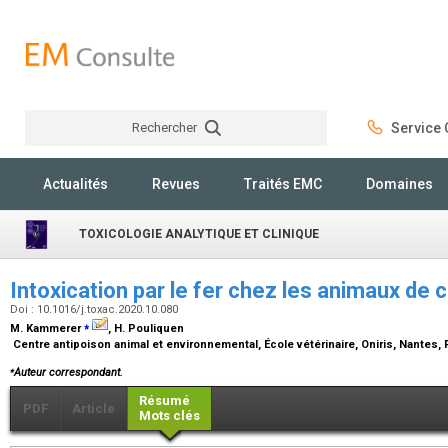
Rechercher
Service C
Rechercher
Actualités
Revues
Traités EMC
Domaines
TOXICOLOGIE ANALYTIQUE ET CLINIQUE
Intoxication par le fer chez les animaux d
Doi : 10.1016/j.toxac.2020.10.080
⁎
M. Kammerer
, H. Pouliquen
Centre antipoison animal et environnemental, École vétérinaire, Oniris, Nantes,
⁎
Auteur correspondant.
Résumé
PDF
Article
Mots clés