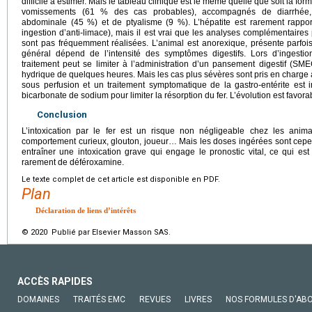
difficile à estimer. Mais le tableau clinique est le même quelle que soit la f
vomissements (61 % des cas probables), accompagnés de diarrhée, 
abdominale (45 %) et de ptyalisme (9 %). L’hépatite est rarement rappo
ingestion d’anti-limace), mais il est vrai que les analyses complémentaire
sont pas fréquemment réalisées. L’animal est anorexique, présente parfoi
général dépend de l’intensité des symptômes digestifs. Lors d’ingest
traitement peut se limiter à l’administration d’un pansement digestif (S
hydrique de quelques heures. Mais les cas plus sévères sont pris en charge à 
sous perfusion et un traitement symptomatique de la gastro-entérite est i
bicarbonate de sodium pour limiter la résorption du fer. L’évolution est favora
Conclusion
L’intoxication par le fer est un risque non négligeable chez les ani
comportement curieux, glouton, joueur… Mais les doses ingérées sont cepen
entraîner une intoxication grave qui engage le pronostic vital, ce qui est
rarement de déféroxamine.
Le texte complet de cet article est disponible en PDF.
Plan
Déclaration de liens d’intérêts
© 2020 Publié par Elsevier Masson SAS.
ACCÈS RAPIDES
DOMAINES
TRAITÉS EMC
REVUES
LIVRES
NOS FORMULES D'AB