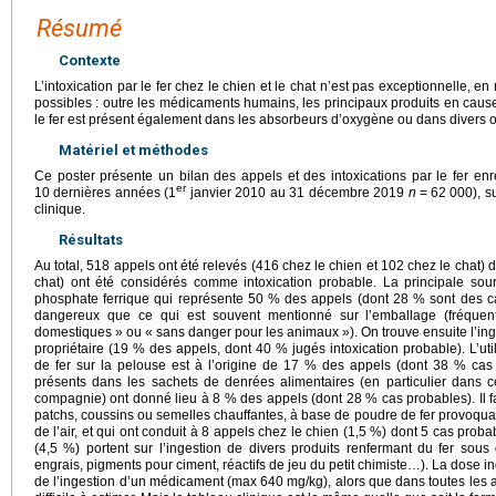
Résumé
Contexte
L’intoxication par le fer chez le chien et le chat n’est pas exceptionnelle, e
possibles : outre les médicaments humains, les principaux produits en cause 
le fer est présent également dans les absorbeurs d’oxygène ou dans divers o
Matériel et méthodes
Ce poster présente un bilan des appels et des intoxications par le fer e
er
10 dernières années (1
janvier 2010 au 31 décembre 2019
n
=
62 000), s
clinique.
Résultats
Au total, 518 appels ont été relevés (416 chez le chien et 102 chez le chat) 
chat) ont été considérés comme intoxication probable. La principale sour
phosphate ferrique qui représente 50 % des appels (dont 28 % sont des ca
dangereux que ce qui est souvent mentionné sur l’emballage (fréque
domestiques » ou « sans danger pour les animaux »). On trouve ensuite l’in
propriétaire (19 % des appels, dont 40 % jugés intoxication probable). L’uti
de fer sur la pelouse est à l’origine de 17 % des appels (dont 38 % ca
présents dans les sachets de denrées alimentaires (en particulier dans 
compagnie) ont donné lieu à 8 % des appels (dont 28 % cas probables). Il f
patchs, coussins ou semelles chauffantes, à base de poudre de fer provoqua
de l’air, et qui ont conduit à 8 appels chez le chien (1,5 %) dont 5 cas pro
(4,5 %) portent sur l’ingestion de divers produits renfermant du fer sou
engrais, pigments pour ciment, réactifs de jeu du petit chimiste…). La dose in
de l’ingestion d’un médicament (max 640
mg/kg), alors que dans toutes les a