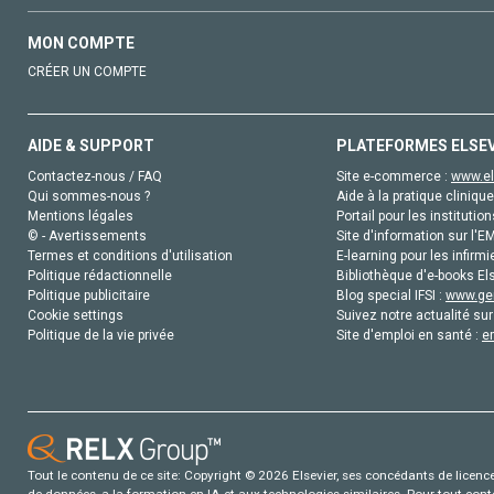
MON COMPTE
CRÉER UN COMPTE
AIDE & SUPPORT
PLATEFORMES ELSE
Contactez-nous / FAQ
Site e-commerce :
www.el
Qui sommes-nous ?
Aide à la pratique clinique
Mentions légales
Portail pour les institution
© - Avertissements
Site d'information sur l'E
Termes et conditions d'utilisation
E-learning pour les infirmi
Politique rédactionnelle
Bibliothèque d'e-books Els
Politique publicitaire
Blog special IFSI :
www.gen
Cookie settings
Suivez notre actualité sur
Politique de la vie privée
Site d'emploi en santé :
e
Tout le contenu de ce site: Copyright © 2026 Elsevier, ses concédants de licence e