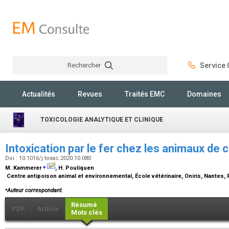
Rechercher
Service C
Rechercher
Actualités
Revues
Traités EMC
Domaines
TOXICOLOGIE ANALYTIQUE ET CLINIQUE
Intoxication par le fer chez les animaux d
Doi : 10.1016/j.toxac.2020.10.080
⁎
M. Kammerer
, H. Pouliquen
Centre antipoison animal et environnemental, École vétérinaire, Oniris, Nantes,
⁎
Auteur correspondant.
Résumé
PDF
Article
Mots clés