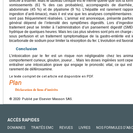
difficile à estimer. Mais le tableau clinique est le même quelle que soit la f
vomissements (61 % des cas probables), accompagnés de diarrhée, 
abdominale (45 %) et de ptyalisme (9 %). L’hépatite est rarement rappo
ingestion d’anti-limace), mais il est vrai que les analyses complémentaire
sont pas fréquemment réalisées. L’animal est anorexique, présente parfoi
général dépend de l’intensité des symptômes digestifs. Lors d’ingest
traitement peut se limiter à l’administration d’un pansement digestif (S
hydrique de quelques heures. Mais les cas plus sévères sont pris en charge à 
sous perfusion et un traitement symptomatique de la gastro-entérite est i
bicarbonate de sodium pour limiter la résorption du fer. L’évolution est favora
Conclusion
L’intoxication par le fer est un risque non négligeable chez les ani
comportement curieux, glouton, joueur… Mais les doses ingérées sont cepen
entraîner une intoxication grave qui engage le pronostic vital, ce qui est
rarement de déféroxamine.
Le texte complet de cet article est disponible en PDF.
Plan
Déclaration de liens d’intérêts
© 2020 Publié par Elsevier Masson SAS.
ACCÈS RAPIDES
DOMAINES
TRAITÉS EMC
REVUES
LIVRES
NOS FORMULES D'AB