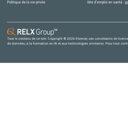
Politique de la vie privée
Site d'emploi en santé :
e
Tout le contenu de ce site: Copyright © 2026 Elsevier, ses concédants de licence e
de données, a la formation en IA et aux technologies similaires. Pour tout con