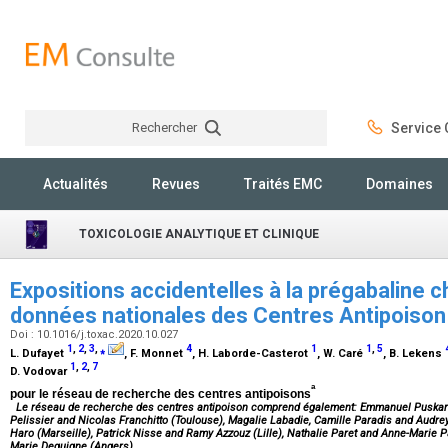
Rechercher
Service C
Rechercher
Actualités
Revues
Traités EMC
Domaines
TOXICOLOGIE ANALYTIQUE ET CLINIQUE
Expositions accidentelles à la prégabaline c
données nationales des Centres Antipoiso
Doi : 10.1016/j.toxac.2020.10.027
1
,
2
,
3
,
⁎
4
1
1
,
5
L. Dufayet
, F. Monnet
, H. Laborde-Casterot
, W. Caré
, B. Lekens
1
,
2
,
7
D. Vodovar
a
pour le réseau de recherche des centres antipoisons
Le réseau de recherche des centres antipoison comprend également: Emmanuel Puskarc
Pelissier and Nicolas Franchitto (Toulouse), Magalie Labadie, Camille Paradis and Audr
Haro (Marseille), Patrick Nisse and Ramy Azzouz (Lille), Nathalie Paret and Anne-Marie P
Marie Deguigne (Angers).