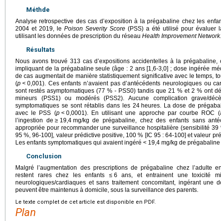
Méthde
Analyse retrospective des cas d’exposition à la prégabaline chez les enfa
2004 et 2019, le
Poison Severity Score
(PSS) a été utilisé pour évaluer l
utilisant les données de prescription du réseau
Health Improvement Network
Résultats
Nous avons trouvé 313 cas d’expositions accidentelles à la prégabaline, 
impliquant de la prégabaline seule (âge : 2 ans [1,6-3,0] ; dose ingérée mé
de cas augmentait de manière statistiquement significative avec le temps, to
(
p
<
0,001). Ces enfants n’avaient pas d’antécédents neurologiques ou car
sont restés asymptomatiques (77 % - PSS0) tandis que 21 % et 2 % ont 
mineurs (PSS1) ou modérés (PSS2). Aucune complication grave/décès
symptomatiques se sont rétablis dans les 24
heures. La dose de prégabali
avec le PSS (
p
<
0,0001). En utilisant une approche par courbe ROC (
l’ingestion de
≥
19,4
mg/kg de prégabaline, chez des enfants sans antécé
appropriée pour recommander une surveillance hospitalière (sensibilité 39 % 
95 %, 96-100], valeur prédictive positive, 100 % [IC 95 : 64-100] et valeur pr
Les enfants symptomatiques qui avaient ingéré <
19,4
mg/kg de prégabaline
Conclusion
Malgré l’augmentation des prescriptions de prégabaline chez l’adulte en
restent rares chez les enfants ≤
6 ans, et entrainent une toxicité 
neurologiques/cardiaques et sans traitement concomitant, ingérant une 
peuvent être maintenus à domicile, sous la surveillance des parents.
Le texte complet de cet article est disponible en PDF.
Plan