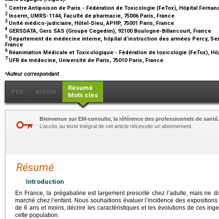
1
Centre Antipoison de Paris - Fédération de Toxicologie (FeTox), Hôpital Fernan
2
Inserm, UMRS-1144, Faculté de pharmacie, 75006 Paris, France
3
Unité médico-judiciaire, Hôtel-Dieu, APHP, 75001 Paris, France
4
GERSDATA, Gers SAS (Groupe Cegedim), 92100 Boulogne-Billancourt, France
5
Département de médecine interne, hôpital d’instruction des armées Percy, Se
France
6
Réanimation Médicale et Toxicologique - Fédération de toxicologie (FeTox), Hôp
7
UFR de médecine, Université de Paris, 75010 Paris, France
⁎
Auteur correspondant.
Résumé
PDF
Article
Mots clés
Bienvenue sur EM-consulte, la référence des professionnels de santé.
L’accès au texte intégral de cet article nécessite un abonnement.
Résumé
Introduction
En France, la prégabaline est largement prescrite chez l’adulte, mais ne d
marché chez l’enfant. Nous souhaitions évaluer l’incidence des expositions
de 6 ans et moins, décrire les caractéristiques et les évolutions de ces ing
cette population.