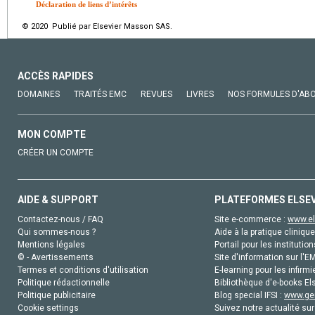
Déclaration de liens d’intérêts
© 2020 Publié par Elsevier Masson SAS.
ACCÈS RAPIDES
DOMAINES
TRAITÉS EMC
REVUES
LIVRES
NOS FORMULES D'AB
MON COMPTE
CRÉER UN COMPTE
AIDE & SUPPORT
PLATEFORMES ELSE
Contactez-nous / FAQ
Site e-commerce :
www.el
Qui sommes-nous ?
Aide à la pratique clinique
Mentions légales
Portail pour les institution
© - Avertissements
Site d'information sur l'E
Termes et conditions d'utilisation
E-learning pour les infirmi
Politique rédactionnelle
Bibliothèque d'e-books Els
Politique publicitaire
Blog special IFSI :
www.gen
Cookie settings
Suivez notre actualité sur