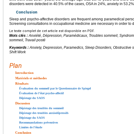
disorders were detected in 40.5% of the cases, OSA in 24%, anxiety in 53.2
Conclusion
Sleep and psycho-affective disorders are frequent among paramedical person
Screening consultations in occupational medicine are necessary in order to de
Le texte complet de cet article est disponible en PDF.
Mots clés :
Anxiété, Dépression, Paramédicaux, Troubles sommeil, Syndrom
sommeil, Travail posté
Keywords :
Anxiety, Depression, Paramedics, Sleep Disorders, Obstructiv
Shift Work
Plan
Introduction
Matériels et méthodes
Résultats
Évaluation du sommeil par le Questionnaire de Spiegel
Évaluation de l’état psycho-affectif
Dépistage du SAOS
Discussion
Dépistage des troubles du sommeil
Dépistage des troubles anxiodépressifs
Dépistage du SAOS
Recommandations préventives
Limites de l’étude
Conclusion