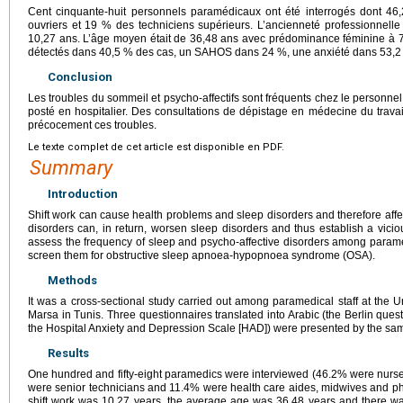
Cent cinquante-huit personnels paramédicaux ont été interrogés dont 46,
ouvriers et 19 % des techniciens supérieurs. L’ancienneté professionnelle
10,27 ans. L’âge moyen était de 36,48 ans avec prédominance féminine à 7
détectés dans 40,5 % des cas, un SAHOS dans 24 %, une anxiété dans 53,2
Conclusion
Les troubles du sommeil et psycho-affectifs sont fréquents chez le personnel
posté en hospitalier. Des consultations de dépistage en médecine du travai
précocement ces troubles.
Le texte complet de cet article est disponible en PDF.
Summary
Introduction
Shift work can cause health problems and sleep disorders and therefore affe
disorders can, in return, worsen sleep disorders and thus establish a vicio
assess the frequency of sleep and psycho-affective disorders among parame
screen them for obstructive sleep apnoea-hypopnoea syndrome (OSA).
Methods
It was a cross-sectional study carried out among paramedical staff at the 
Marsa in Tunis. Three questionnaires translated into Arabic (the Berlin ques
the Hospital Anxiety and Depression Scale [HAD]) were presented by the same
Results
One hundred and fifty-eight paramedics were interviewed (46.2% were nurs
were senior technicians and 11.4% were health care aides, midwives and phy
shift work was 10.27 years, the average age was 36.48 years and there w