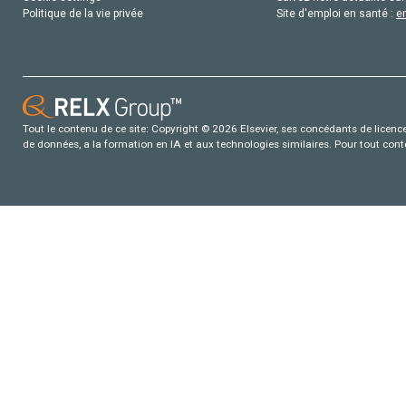
Politique de la vie privée
Site d'emploi en santé :
e
Tout le contenu de ce site: Copyright © 2026 Elsevier, ses concédants de licence e
de données, a la formation en IA et aux technologies similaires. Pour tout con