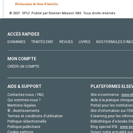
Déclaration de liens d’intérêts
© 2021 SPLF. Publié par Elsevier Masson SAS. Tous droits réservés.
ACCÈS RAPIDES
DOMAINES
TRAITÉS EMC
REVUES
LIVRES
NOS FORMULES D'AB
MON COMPTE
CRÉER UN COMPTE
AIDE & SUPPORT
PLATEFORMES ELSE
Contactez-nous / FAQ
Site e-commerce :
www.el
Qui sommes-nous ?
Aide à la pratique clinique
Mentions légales
Portail pour les institution
© - Avertissements
Site d'information sur l'E
Termes et conditions d'utilisation
E-learning pour les infirmi
Politique rédactionnelle
Bibliothèque d'e-books Els
Politique publicitaire
Blog special IFSI :
www.gen
Cookie settings
Suivez notre actualité sur