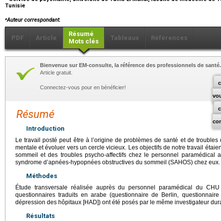
Tunisie
⁎
Auteur correspondant.
Résumé
PDF
Article
Tableaux
Références
Mots clés
Bienvenue sur EM-consulte, la référence des professionnels de santé.
Article gratuit.
c
Connectez-vous pour en bénéficier!
vo
Résumé
co
Introduction
Le travail posté peut être à l’origine de problèmes de santé et de troubles 
mentale et évoluer vers un cercle vicieux. Les objectifs de notre travail étai
sommeil et des troubles psycho-affectifs chez le personnel paramédical a
syndrome d’apnées-hypopnées obstructives du sommeil (SAHOS) chez eux.
Méthodes
Étude transversale réalisée auprès du personnel paramédical du CHU
questionnaires traduits en arabe (questionnaire de Berlin, questionnaire
dépression des hôpitaux [HAD]) ont été posés par le même investigateur dura
Résultats