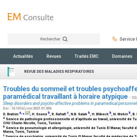
Rechercher
Service C
Rechercher
Actualités
Revues
Traités EMC
Domaines
REVUE DES MALADIES RESPIRATOIRES
Troubles du sommeil et troubles psychoaffe
paramédical travaillant à horaire atypique
- 02
Sleep disorders and psycho-affective problems in paramedical personnel
Doi : 10.1016/j.rmr.2021.01.004
a
,
⁎
b
c
b
b
b
D. Brahim
, H. Snene
, R. Rafrafi
, N.B. Salah
, H. Blibech
, N. Mehiri
, B.
a
Service de pathologie professionnelle et d’aptitude au travail, université de T
CHU Charle-Nicolle, Tunis, Tunisie
b
Service de pneumologie et allergologie, université de Tunis El Manar, faculté
Marsa, Tunis, Tunisie
c
Service de psychiatrie, université de Tunis El Manar, faculté de médecine de 