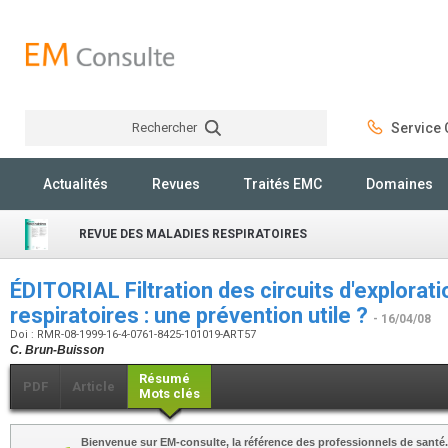
Rechercher
Service C
Rechercher
Actualités
Revues
Traités EMC
Domaines
REVUE DES MALADIES RESPIRATOIRES
ÉDITORIAL Filtration des circuits d'explorat
respiratoires : une prévention utile ?
- 16/04/08
Doi : RMR-08-1999-16-4-0761-8425-101019-ART57
C. Brun-Buisson
Résumé
PDF
Article
Mots clés
Bienvenue sur EM-consulte, la référence des professionnels de santé.