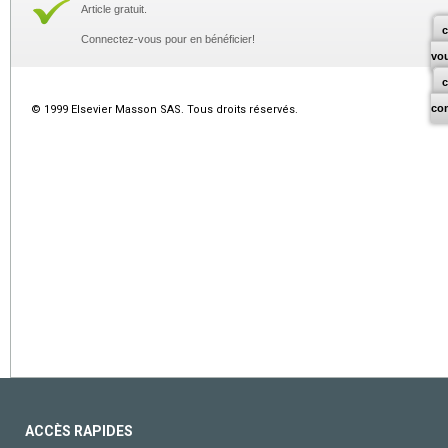
Article gratuit.
c
Connectez-vous pour en bénéficier!
vo
co
© 1999 Elsevier Masson SAS. Tous droits réservés.
ACCÈS RAPIDES