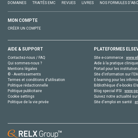
DOMAINES
TRAITÉS EMC
REVUES
LIVRES
NOS FORMULES D'AB
MON COMPTE
CRÉER UN COMPTE
AIDE & SUPPORT
PLATEFORMES ELSE
Contactez-nous / FAQ
Site e-commerce :
www.el
Qui sommes-nous ?
Aide à la pratique clinique
Mentions légales
Portail pour les institution
© - Avertissements
Site d'information sur l'E
Termes et conditions d'utilisation
E-learning pour les infirmi
Politique rédactionnelle
Bibliothèque d'e-books Els
Politique publicitaire
Blog special IFSI :
www.gen
Cookie settings
Suivez notre actualité sur
Politique de la vie privée
Site d'emploi en santé :
e