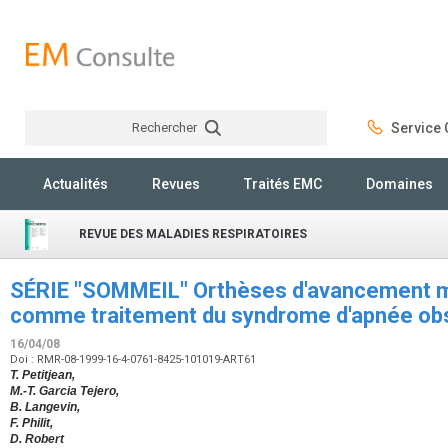
Rechercher
Service C
Rechercher
Actualités
Revues
Traités EMC
Domaines
REVUE DES MALADIES RESPIRATOIRES
SÉRIE "SOMMEIL" Orthèses d'avancement ma
comme traitement du syndrome d'apnée ob
16/04/08
Doi : RMR-08-1999-16-4-0761-8425-101019-ART61
T. Petitjean,
M.-T. Garcia Tejero,
B. Langevin,
F. Philit,
D. Robert