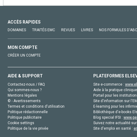
ACCÈS RAPIDES
DOMAINES
TRAITÉS EMC
REVUES
LIVRES
NOS FORMULES D'AB
MON COMPTE
CRÉER UN COMPTE
AIDE & SUPPORT
PLATEFORMES ELSE
Contactez-nous / FAQ
Site e-commerce :
www.el
Qui sommes-nous ?
Aide à la pratique clinique
Mentions légales
Portail pour les institution
© - Avertissements
Site d'information sur l'E
Termes et conditions d'utilisation
E-learning pour les infirmi
Politique rédactionnelle
Bibliothèque d'e-books Els
Politique publicitaire
Blog special IFSI :
www.gen
Cookie settings
Suivez notre actualité sur
Politique de la vie privée
Site d'emploi en santé :
e