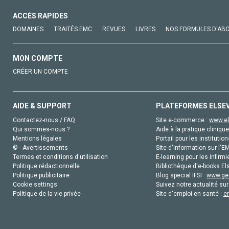
ACCÈS RAPIDES
DOMAINES
TRAITÉS EMC
REVUES
LIVRES
NOS FORMULES D'AB
MON COMPTE
CRÉER UN COMPTE
AIDE & SUPPORT
PLATEFORMES ELSE
Contactez-nous / FAQ
Site e-commerce :
www.el
Qui sommes-nous ?
Aide à la pratique clinique
Mentions légales
Portail pour les institution
© - Avertissements
Site d'information sur l'E
Termes et conditions d'utilisation
E-learning pour les infirmi
Politique rédactionnelle
Bibliothèque d'e-books Els
Politique publicitaire
Blog special IFSI :
www.gen
Cookie settings
Suivez notre actualité sur
Politique de la vie privée
Site d'emploi en santé :
e