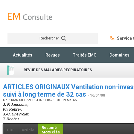
Rechercher
Service C
Rechercher
Actualités
Revues
Traités EMC
Domaines
REVUE DES MALADIES RESPIRATOIRES
ARTICLES ORIGINAUX Ventilation non-invasiv
suivi à long terme de 32 cas
- 16/04/08
Doi : RMR-08-1999-16-4-0761-8425-101019-ART65
J.-P. Janssens,
Ph. Kehrer,
J.-C. Chevrolet,
T. Rochat
Résumé
PDF
Article
Mots clés