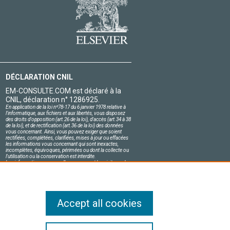
DÉCLARATION CNIL
EM-CONSULTE.COM est déclaré à la
CNIL, déclaration n° 1286925.
En application de la loi nº78-17 du 6 janvier 1978 relative à
l'informatique, aux fichiers et aux libertés, vous disposez
des droits d'opposition (art.26 de la loi), d'accès (art.34 à 38
de la loi), et de rectification (art.36 de la loi) des données
vous concernant. Ainsi, vous pouvez exiger que soient
rectifiées, complétées, clarifiées, mises à jour ou effacées
les informations vous concernant qui sont inexactes,
incomplètes, équivoques, périmées ou dont la collecte ou
l'utilisation ou la conservation est interdite.
Les informations personnelles concernant les visiteurs de
notre site, y compris leur identité, sont confidentielles.
Le responsable du site s'engage sur l'honneur à respecter
les conditions légales de confidentialité applicables en
France et à ne pas divulguer ces informations à des tiers.
Accept all cookies