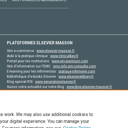
VRES
NOS FORMULES D'ABONNEMENTS
PLATEFORMES ELSEVIER MASSON
Site e-commerce :
www.elsevier-masson.fr
Aide à la pratique clinique :
www.clinicalkey.fr
Portail pour les institutions :
www.em-premium.com
Site d'information sur l'EMC :
emc-info.em-consulte.com
E-learning pour les infirmier(e)s :
pratique-infirmiere.com
Bibliothèque d'e-books Elsevier :
www.elsevierelibrary.fr
Blog special IFSI :
www.generationelsevier.fr
Suivez notre actualité sur notre blog :
www.blog-elsevier-masson.fr
Site d'emploi en santé :
emploisante.com
te work. We may also use additional cookies to
 your digital experience. You can manage your