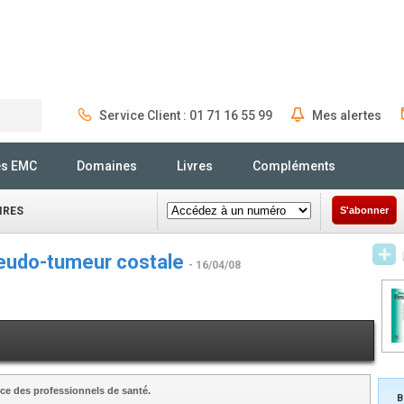
Service Client : 01 71 16 55 99
Mes alertes
Rechercher
és EMC
Domaines
Livres
Compléments
IRES
S'abonner
udo-tumeur costale
- 16/04/08
ce des professionnels de santé.
B