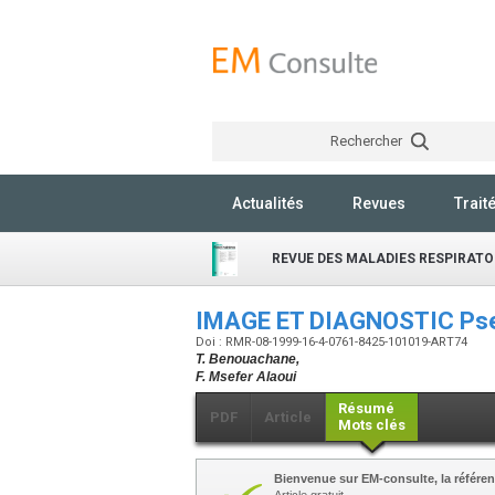
Rechercher
Actualités
Revues
Trait
REVUE DES MALADIES RESPIRATO
IMAGE ET DIAGNOSTIC Pse
Doi : RMR-08-1999-16-4-0761-8425-101019-ART74
T. Benouachane,
F. Msefer Alaoui
Résumé
PDF
Article
Mots clés
Bienvenue sur EM-consulte, la référen