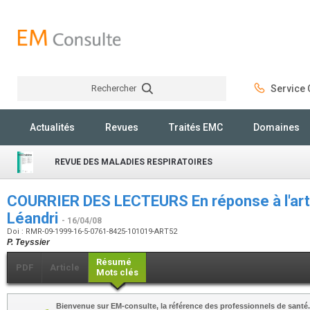
Rechercher
Service C
Rechercher
Actualités
Revues
Traités EMC
Domaines
REVUE DES MALADIES RESPIRATOIRES
COURRIER DES LECTEURS En réponse à l'artic
Léandri
- 16/04/08
Doi : RMR-09-1999-16-5-0761-8425-101019-ART52
P. Teyssier
Résumé
PDF
Article
Mots clés
Bienvenue sur EM-consulte, la référence des professionnels de santé.