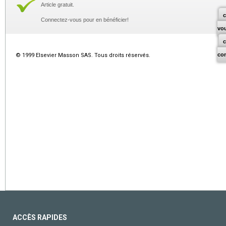
Article gratuit.
c
Connectez-vous pour en bénéficier!
vo
co
© 1999 Elsevier Masson SAS. Tous droits réservés.
ACCÈS RAPIDES