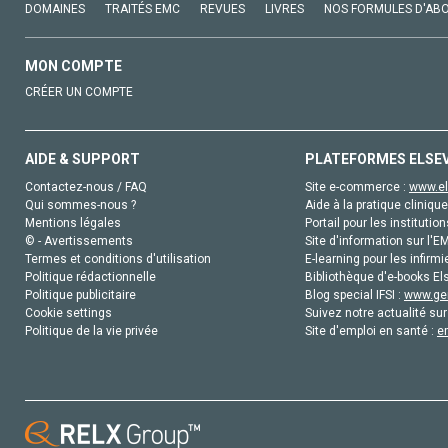
DOMAINES
TRAITÉS EMC
REVUES
LIVRES
NOS FORMULES D'AB
MON COMPTE
CRÉER UN COMPTE
AIDE & SUPPORT
PLATEFORMES ELSE
Contactez-nous / FAQ
Site e-commerce :
www.el
Qui sommes-nous ?
Aide à la pratique clinique
Mentions légales
Portail pour les institution
© - Avertissements
Site d'information sur l'E
Termes et conditions d'utilisation
E-learning pour les infirmi
Politique rédactionnelle
Bibliothèque d'e-books Els
Politique publicitaire
Blog special IFSI :
www.gen
Cookie settings
Suivez notre actualité sur
Politique de la vie privée
Site d'emploi en santé :
e