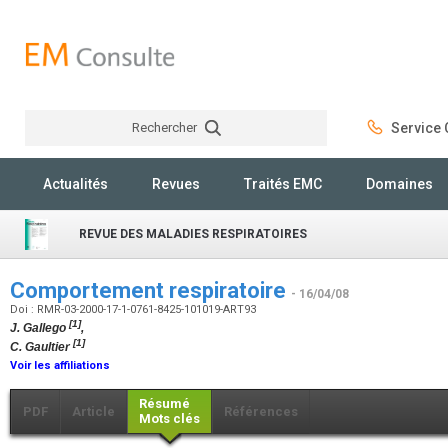
Rechercher
Service C
Rechercher
Actualités
Revues
Traités EMC
Domaines
REVUE DES MALADIES RESPIRATOIRES
Comportement respiratoire
- 16/04/08
Doi : RMR-03-2000-17-1-0761-8425-101019-ART93
[1]
J. Gallego
,
[1]
C. Gaultier
Voir les affiliations
Résumé
PDF
Article
Références
Mots clés