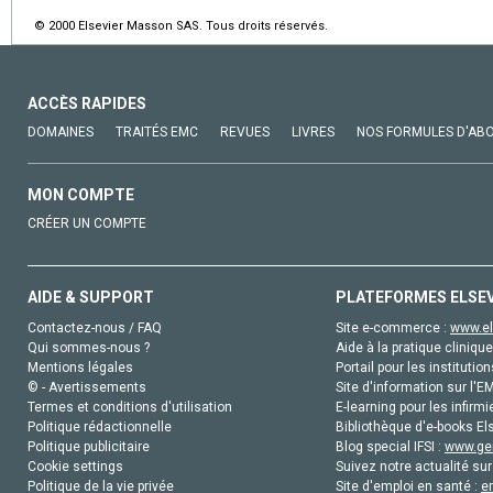
© 2000 Elsevier Masson SAS. Tous droits réservés.
ACCÈS RAPIDES
DOMAINES
TRAITÉS EMC
REVUES
LIVRES
NOS FORMULES D'AB
MON COMPTE
CRÉER UN COMPTE
AIDE & SUPPORT
PLATEFORMES ELSE
Contactez-nous / FAQ
Site e-commerce :
www.el
Qui sommes-nous ?
Aide à la pratique clinique
Mentions légales
Portail pour les institution
© - Avertissements
Site d'information sur l'E
Termes et conditions d'utilisation
E-learning pour les infirmi
Politique rédactionnelle
Bibliothèque d'e-books Els
Politique publicitaire
Blog special IFSI :
www.gen
Cookie settings
Suivez notre actualité sur
Politique de la vie privée
Site d'emploi en santé :
e