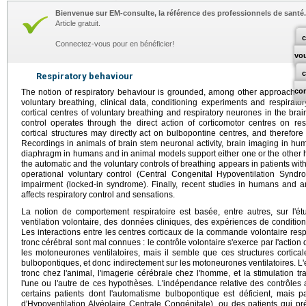
Bienvenue sur EM-consulte, la référence des professionnels de santé.
Article gratuit.
c
Connectez-vous pour en bénéficier!
vo
Respiratory behaviour
co
The notion of respiratory behaviour is grounded, among other approaches
voluntary breathing, clinical data, conditioning experiments and respirato
cortical centres of voluntary breathing and respiratory neurones in the bra
control operates through the direct action of corticomotor centres on r
cortical structures may directly act on bulbopontine centres, and therefore
Recordings in animals of brain stem neuronal activity, brain imaging in huma
diaphragm in humans and in animal models support either one or the other
the automatic and the voluntary controls of breathing appears in patients w
operational voluntary control (Central Congenital Hypoventilation Syndr
impairment (locked-in syndrome). Finally, recent studies in humans and a
affects respiratory control and sensations.
La notion de comportement respiratoire est basée, entre autres, sur l
ventilation volontaire, des données cliniques, des expériences de conditio
Les interactions entre les centres corticaux de la commande volontaire respi
tronc cérébral sont mal connues : le contrôle volontaire s'exerce par l'action 
les motoneurones ventilatoires, mais il semble que ces structures cortical
bulbopontiques, et donc indirectement sur les motoneurones ventilatoires. L'
tronc chez l'animal, l'imagerie cérébrale chez l'homme, et la stimulation 
l'une ou l'autre de ces hypothèses. L'indépendance relative des contrôles 
certains patients dont l'automatisme bulbopontique est déficient, mais
d'Hypoventilation Alvéolaire Centrale Congénitale), ou des patients qui pr