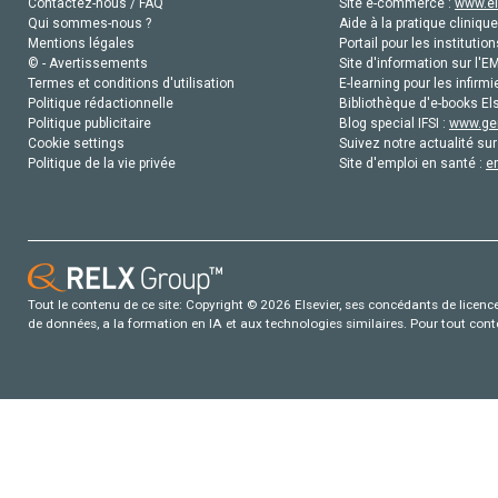
Contactez-nous / FAQ
Site e-commerce :
www.el
Qui sommes-nous ?
Aide à la pratique clinique
Mentions légales
Portail pour les institution
© - Avertissements
Site d'information sur l'E
Termes et conditions d'utilisation
E-learning pour les infirmi
Politique rédactionnelle
Bibliothèque d'e-books Els
Politique publicitaire
Blog special IFSI :
www.gen
Cookie settings
Suivez notre actualité sur
Politique de la vie privée
Site d'emploi en santé :
e
Tout le contenu de ce site: Copyright © 2026 Elsevier, ses concédants de licence e
de données, a la formation en IA et aux technologies similaires. Pour tout con