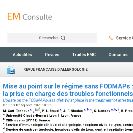
Rechercher
Service C
Rechercher
Actualités
Revues
Traités EMC
Domaines
REVUE FRANÇAISE D'ALLERGOLOGIE
Mise au point sur le régime sans FODMAPs : 
la prise en charge des troubles fonctionnels
Update on the FODMAPs-less diet: What place in the treatment of intestina
Doi : 10.1016/j.reval.2020.10.005
a
,
a
a
,
b
,
c
a
,
b
,
d
M. Cart-Tanneur
⁎
, P.-L. Braud
, J.-F. Nicolas
, S. Nancey
, B. Pro
a
Université Claude-Bernard Lyon 1, Lyon, France
b
CIRI-Inserm (U1111), France
c
Service d’immunologie clinique et allergologie, hospices civils de Lyon, centre
d
Service de gastroentérologie, hospices civils de Lyon, centre hospitalier Lyon
e