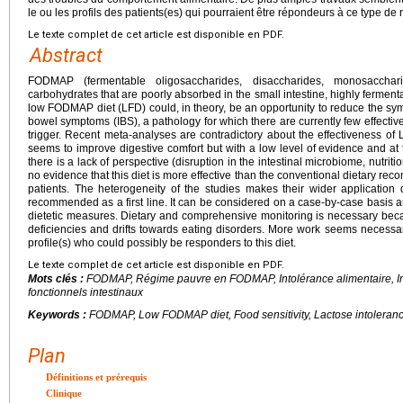
le ou les profils des patients(es) qui pourraient être répondeurs à ce type de
Le texte complet de cet article est disponible en PDF.
Abstract
FODMAP (fermentable oligosaccharides, disaccharides, monosacchar
carbohydrates that are poorly absorbed in the small intestine, highly fermen
low FODMAP diet (LFD) could, in theory, be an opportunity to reduce the symp
bowel symptoms (IBS), a pathology for which there are currently few effectiv
trigger. Recent meta-analyses are contradictory about the effectiveness of
seems to improve digestive comfort but with a low level of evidence and at 
there is a lack of perspective (disruption in the intestinal microbiome, nutriti
no evidence that this diet is more effective than the conventional dietary re
patients. The heterogeneity of the studies makes their wider application d
recommended as a first line. It can be considered on a case-by-case basis an
dietetic measures. Dietary and comprehensive monitoring is necessary because
deficiencies and drifts towards eating disorders. More work seems necessary
profile(s) who could possibly be responders to this diet.
Le texte complet de cet article est disponible en PDF.
Mots clés :
FODMAP, Régime pauvre en FODMAP, Intolérance alimentaire, Int
fonctionnels intestinaux
Keywords :
FODMAP, Low FODMAP diet, Food sensitivity, Lactose intoleranc
Plan
Définitions et prérequis
Clinique