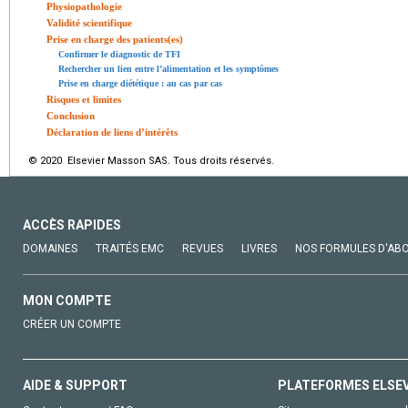
Physiopathologie
Validité scientifique
Prise en charge des patients(es)
Confirmer le diagnostic de TFI
Rechercher un lien entre l’alimentation et les symptômes
Prise en charge diététique : au cas par cas
Risques et limites
Conclusion
Déclaration de liens d’intérêts
© 2020 Elsevier Masson SAS. Tous droits réservés.
ACCÈS RAPIDES
DOMAINES
TRAITÉS EMC
REVUES
LIVRES
NOS FORMULES D'AB
MON COMPTE
CRÉER UN COMPTE
AIDE & SUPPORT
PLATEFORMES ELSE