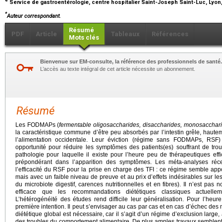
Service de gastroentérologie, centre hospitalier Saint-Joseph Saint-Luc, Lyon
*
Auteur correspondant.
Résumé
PDF
Article
Tableaux
Références
Mots clés
Bienvenue sur EM-consulte, la référence des professionnels de santé.
L’accès au texte intégral de cet article nécessite un abonnement.
Résumé
Les FODMAPs (
fermentable oligosaccharides, disaccharides, monosacchari
la caractéristique commune d’être peu absorbés par l’intestin grêle, haut
l’alimentation occidentale. Leur éviction (régime sans FODMAPs, RSF) 
opportunité pour réduire les symptômes des patients(es) souffrant de troub
pathologie pour laquelle il existe pour l’heure peu de thérapeutiques effi
prépondérant dans l’apparition des symptômes. Les méta-analyses réce
l’efficacité du RSF pour la prise en charge des TFI : ce régime semble appor
mais avec un faible niveau de preuve et au prix d’effets indésirables sur le
du microbiote digestif, carences nutritionnelles et en fibres). Il n’est pas
efficace que les recommandations diététiques classiques actuellem
L’hétérogénéité des études rend difficile leur généralisation. Pour l’he
première intention. Il peut s’envisager au cas par cas et en cas d’échec des
diététique global est nécessaire, car il s’agit d’un régime d’exclusion large
des troubles du comportement alimentaire. De plus amples travaux semblent 