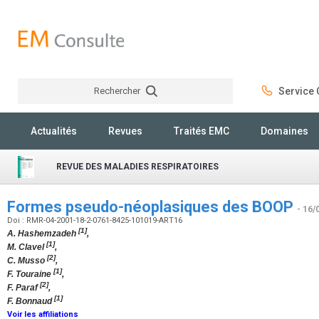
Rechercher
Service C
Rechercher
Actualités
Revues
Traités EMC
Domaines
REVUE DES MALADIES RESPIRATOIRES
Formes pseudo-néoplasiques des BOOP
- 16/
Doi : RMR-04-2001-18-2-0761-8425-101019-ART16
[1]
A. Hashemzadeh
,
[1]
M. Clavel
,
[2]
C. Musso
,
[1]
F. Touraine
,
[2]
F. Paraf
,
[1]
F. Bonnaud
Voir les affiliations