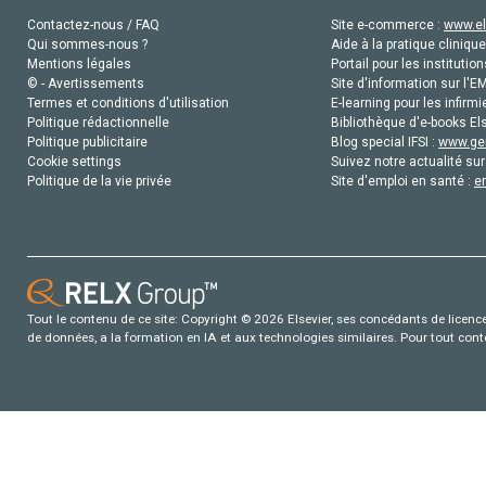
Contactez-nous / FAQ
Site e-commerce :
www.el
Qui sommes-nous ?
Aide à la pratique clinique
Mentions légales
Portail pour les institution
© - Avertissements
Site d'information sur l'E
Termes et conditions d'utilisation
E-learning pour les infirmi
Politique rédactionnelle
Bibliothèque d'e-books Els
Politique publicitaire
Blog special IFSI :
www.gen
Cookie settings
Suivez notre actualité sur
Politique de la vie privée
Site d'emploi en santé :
e
Tout le contenu de ce site: Copyright © 2026 Elsevier, ses concédants de licence e
de données, a la formation en IA et aux technologies similaires. Pour tout con