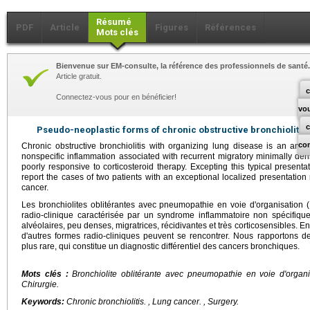
Résumé
PDF
Article
Figures
Références
Mots clés
Bienvenue sur EM-consulte, la référence des professionnels de santé.
Article gratuit.
c
Connectez-vous pour en bénéficier!
vo
Pseudo-neoplastic forms of chronic obstructive bronchiolitis 
co
Chronic obstructive bronchiolitis with organizing lung disease is an anato
nonspecific inflammation associated with recurrent migratory minimally den
poorly responsive to corticosteroid therapy. Excepting this typical presenta
report the cases of two patients with an exceptional localized presentation r
cancer.
Les bronchiolites oblitérantes avec pneumopathie en voie d'organisation 
radio-clinique caractérisée par un syndrome inflammatoire non spécifiqu
alvéolaires, peu denses, migratrices, récidivantes et très corticosensibles. E
d'autres formes radio-cliniques peuvent se rencontrer. Nous rapportons d
plus rare, qui constitue un diagnostic différentiel des cancers bronchiques.
Mots clés :
Bronchiolite oblitérante avec pneumopathie en voie d'organ
Chirurgie.
Keywords:
Chronic bronchiolitis.
, Lung cancer. , Surgery.