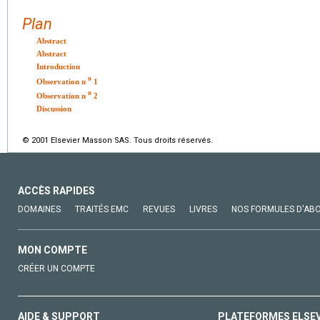
Plan
Abstract
Abstract
Introduction
o
Observation n
1
o
Observation n
2
Discussion
© 2001 Elsevier Masson SAS. Tous droits réservés.
ACCÈS RAPIDES
DOMAINES
TRAITÉS EMC
REVUES
LIVRES
NOS FORMULES D'AB
MON COMPTE
CRÉER UN COMPTE
AIDE & SUPPORT
PLATEFORMES ELSE