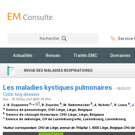
Rechercher
Service C
Rechercher
Actualités
Revues
Traités EMC
Domaines
REVUE DES MALADIES RESPIRATOIRES
Les maladies kystiques pulmonaires
- 18/03/21
Cystic lung diseases
Doi : 10.1016/j.rmr.2021.01.016
a
,
⁎
a
b
c
a
J.-B. Duquenne
, B. Duysinx
, M. Radermecker
, A. Nchimi
, R. Louis
, J
a
Service de pneumologie, CHU Liège, Liège, Belgique
b
Service de chirurgie thoracique, CHU Liège, Liège, Belgique
c
Service de radiologie, CH de Luxembourg ville, Luxembourg, Luxembourg
⁎
Auteur correspondant. CHU de Liège, avenue de l’Hôpital 1, 4000 Liège, Belgique.CHU d