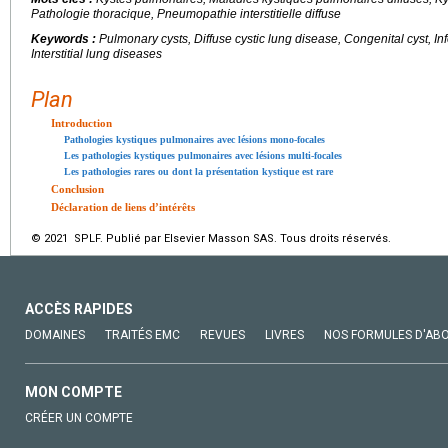
Pathologie thoracique, Pneumopathie interstitielle diffuse
Keywords :
Pulmonary cysts, Diffuse cystic lung disease, Congenital cyst, In
Interstitial lung diseases
Plan
Introduction
Pathologies kystiques pulmonaires avec lésions mono-focales
Les pathologies kystiques pulmonaires avec lésions multi-focales
Les pathologies rares ou dont la présentation kystique est rare
Conclusion
Déclaration de liens d’intérêts
© 2021 SPLF. Publié par Elsevier Masson SAS. Tous droits réservés.
ACCÈS RAPIDES
DOMAINES
TRAITÉS EMC
REVUES
LIVRES
NOS FORMULES D'AB
MON COMPTE
CRÉER UN COMPTE