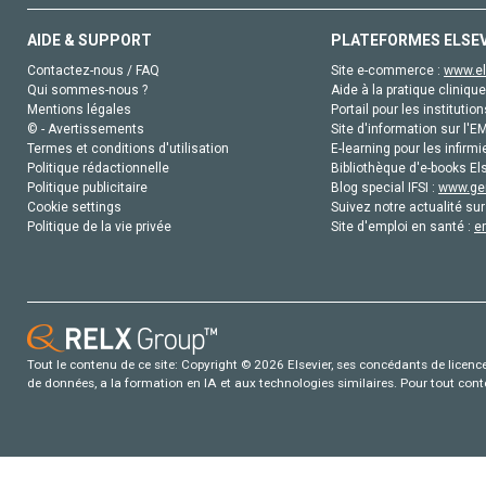
AIDE & SUPPORT
PLATEFORMES ELSE
Contactez-nous / FAQ
Site e-commerce :
www.el
Qui sommes-nous ?
Aide à la pratique clinique
Mentions légales
Portail pour les institution
© - Avertissements
Site d'information sur l'E
Termes et conditions d'utilisation
E-learning pour les infirmi
Politique rédactionnelle
Bibliothèque d'e-books Els
Politique publicitaire
Blog special IFSI :
www.gen
Cookie settings
Suivez notre actualité sur
Politique de la vie privée
Site d'emploi en santé :
e
Tout le contenu de ce site: Copyright © 2026 Elsevier, ses concédants de licence e
de données, a la formation en IA et aux technologies similaires. Pour tout con