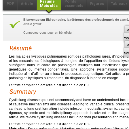
Résumé
Points
PDF
Article
Figures
Tableaux
Mots clés
essentiels
Bienvenue sur EM-consulte, la référence des professionnels de santé.
Article gratuit.
c
Connectez-vous pour en bénéficier!
vo
Résumé
co
Les maladies kystiques pulmonaires sont des pathologies rares, d’inciden
et les mécanismes étiologiques à l’origine de l’apparition de lésions ky
s’intègrent dans le cadre de pathologies multiples tant infectieuses que
génétiques ou mêmes congénitales. Une approche systématique rigoureu
indiquée afin d’affiner au mieux le processus diagnostique. Cet article a p
pathologies kystiques pulmonaires, du diagnostic à la prise en charge.
Le texte complet de cet article est disponible en PDF.
Summary
Cystic lung diseases present uncommonly and have an undetermined inciden
of causative mechanisms and diseases leading to variable clinical presen
can lead to lung cyst formation include infection, neoplastic, systemic, traum
rigorous, systemic and multidisciplinary approach is advised in the diagno
article, we review cystic lung diseases including their presentation and man
Le texte complet de cet article est disponible en PDF.
Mots clés :
Kystes pulmonaires, Maladies kystiques pulmonaires diffuses, Ky