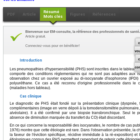
Résumé
PDF
Article
Figures
Références
Mots clés
Bienvenue sur EM-consulte, la référence des professionnels de santé.
Article gratuit.
c
Connectez-vous pour en bénéficier!
vo
Introduction
co
Les pneumopathies d'hypersensibilité (PHS) sont inscrites dans le tableau 
comporte des conditions réglementaires qui ne sont pas adaptées aux is
observation chez un ouvrier exposé au di-isocyanate d'isophorone (IPDI)
polyuréthane. Ce cas a été reconnu d'origine professionnelle dans le
(maladies hors tableau).
Cas clinique
Le diagnostic de PHS était fondé sur la présentation clinique (dyspnée, f
complémentaires (image en verre dépoli à la tomodensitométrie pulmonaire
alvéolaire). Il a été confirmé par une biopsie transbronchique. Seul le pr
absence de diminution marquée du transfert du CO) était discordant.
En ce qui concerne la responsabilité des isocyanates, le nombre de cas publ
1976) montre que cette étiologie est rare. Dans l'observation présentée, la
la faveur de l'éviction spécifique, récidive immédiate à la ré-exposition) et
étiologiques connus des PHS permettent cependant de retenir cette étiologie