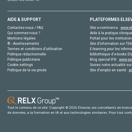
AIDE & SUPPORT
PLATEFORMES ELSE
Contactez-nous / FAQ
Site e-commerce :
www.el
Qui sommes-nous ?
Aide à la pratique clinique
Mentions légales
Portail pour les institution
© - Avertissements
Site d'information sur l'E
Termes et conditions d'utilisation
E-learning pour les infirmi
Politique rédactionnelle
Bibliothèque d'e-books Els
Politique publicitaire
Blog special IFSI :
www.gen
Cookie settings
Suivez notre actualité sur
Politique de la vie privée
Site d'emploi en santé :
e
Tout le contenu de ce site: Copyright © 2026 Elsevier, ses concédants de licence e
de données, a la formation en IA et aux technologies similaires. Pour tout con