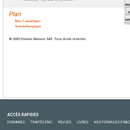
vo
Plan
co
Bêta-2 mimétiques
Anticholinergiques
© 2003 Elsevier Masson SAS. Tous droits réservés.
ACCÈS RAPIDES
DOMAINES
TRAITÉS EMC
REVUES
LIVRES
NOS FORMULES D'AB