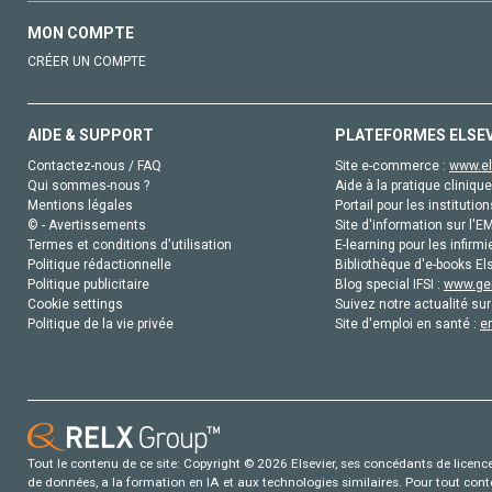
MON COMPTE
CRÉER UN COMPTE
AIDE & SUPPORT
PLATEFORMES ELSE
Contactez-nous / FAQ
Site e-commerce :
www.el
Qui sommes-nous ?
Aide à la pratique clinique
Mentions légales
Portail pour les institution
© - Avertissements
Site d'information sur l'E
Termes et conditions d'utilisation
E-learning pour les infirmi
Politique rédactionnelle
Bibliothèque d'e-books Els
Politique publicitaire
Blog special IFSI :
www.gen
Cookie settings
Suivez notre actualité sur
Politique de la vie privée
Site d'emploi en santé :
e
Tout le contenu de ce site: Copyright © 2026 Elsevier, ses concédants de licence e
de données, a la formation en IA et aux technologies similaires. Pour tout con