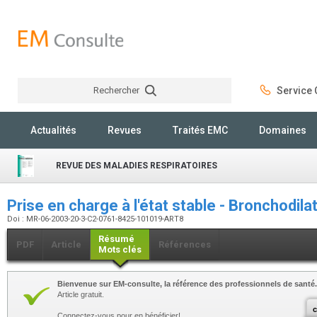
Rechercher
Service C
Rechercher
Actualités
Revues
Traités EMC
Domaines
REVUE DES MALADIES RESPIRATOIRES
Prise en charge à l'état stable - Bronchodil
Doi : MR-06-2003-20-3-C2-0761-8425-101019-ART8
Résumé
PDF
Article
Références
Mots clés
Bienvenue sur EM-consulte, la référence des professionnels de santé.
Article gratuit.
c
Connectez-vous pour en bénéficier!