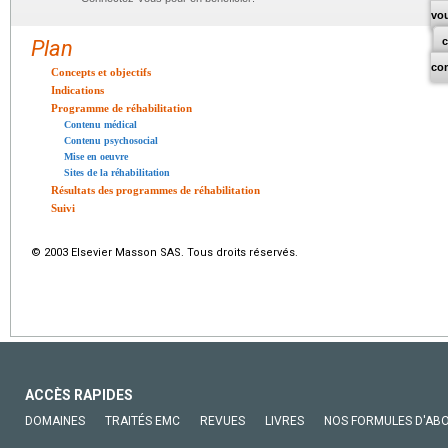
vo
Plan
co
Concepts et objectifs
Indications
Programme de réhabilitation
Contenu médical
Contenu psychosocial
Mise en oeuvre
Sites de la réhabilitation
Résultats des programmes de réhabilitation
Suivi
© 2003 Elsevier Masson SAS. Tous droits réservés.
ACCÈS RAPIDES
DOMAINES
TRAITÉS EMC
REVUES
LIVRES
NOS FORMULES D'AB