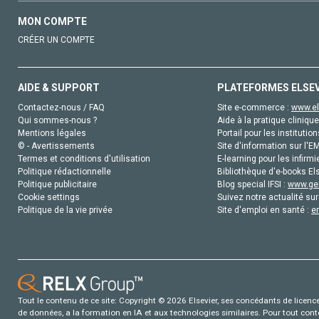
MON COMPTE
CRÉER UN COMPTE
AIDE & SUPPORT
PLATEFORMES ELSE
Contactez-nous / FAQ
Site e-commerce :
www.el
Qui sommes-nous ?
Aide à la pratique clinique
Mentions légales
Portail pour les institution
© - Avertissements
Site d'information sur l'E
Termes et conditions d'utilisation
E-learning pour les infirmi
Politique rédactionnelle
Bibliothèque d'e-books Els
Politique publicitaire
Blog special IFSI :
www.gen
Cookie settings
Suivez notre actualité sur
Politique de la vie privée
Site d'emploi en santé :
e
Tout le contenu de ce site: Copyright © 2026 Elsevier, ses concédants de licence e
de données, a la formation en IA et aux technologies similaires. Pour tout con