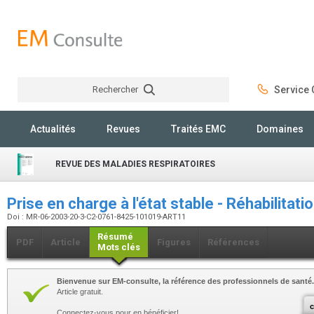
Rechercher
Service C
Rechercher
Actualités
Revues
Traités EMC
Domaines
REVUE DES MALADIES RESPIRATOIRES
Prise en charge à l'état stable - Réhabilitati
Doi : MR-06-2003-20-3-C2-0761-8425-101019-ART11
Résumé
PDF
Article
Figures
Références
Mots clés
Bienvenue sur EM-consulte, la référence des professionnels de santé.
Article gratuit.
c
Connectez-vous pour en bénéficier!