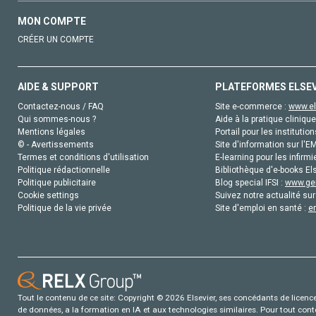
MON COMPTE
CRÉER UN COMPTE
AIDE & SUPPORT
PLATEFORMES ELSE
Contactez-nous / FAQ
Site e-commerce :
www.el
Qui sommes-nous ?
Aide à la pratique clinique
Mentions légales
Portail pour les institution
© - Avertissements
Site d'information sur l'E
Termes et conditions d'utilisation
E-learning pour les infirmi
Politique rédactionnelle
Bibliothèque d'e-books Els
Politique publicitaire
Blog special IFSI :
www.gen
Cookie settings
Suivez notre actualité sur
Politique de la vie privée
Site d'emploi en santé :
e
Tout le contenu de ce site: Copyright © 2026 Elsevier, ses concédants de licence e
de données, a la formation en IA et aux technologies similaires. Pour tout con