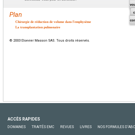
vo
Plan
co
Chirurgie de réduction de volume dans l'emphysème
La transplantation pulmonaire
© 2003 Elsevier Masson SAS. Tous droits réservés.
ACCÈS RAPIDES
DOMAINES
TRAITÉS EMC
REVUES
LIVRES
NOS FORMULES D'AB