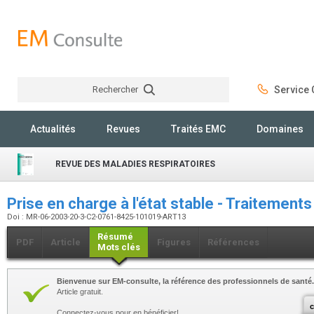
Rechercher
Service C
Rechercher
Actualités
Revues
Traités EMC
Domaines
REVUE DES MALADIES RESPIRATOIRES
Prise en charge à l'état stable - Traitement
Doi : MR-06-2003-20-3-C2-0761-8425-101019-ART13
Résumé
PDF
Article
Figures
Références
Mots clés
Bienvenue sur EM-consulte, la référence des professionnels de santé.
Article gratuit.
c
Connectez-vous pour en bénéficier!