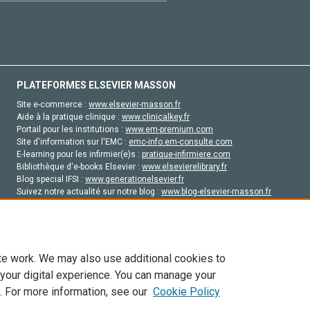
PLATEFORMES ELSEVIER MASSON
Site e-commerce :
www.elsevier-masson.fr
Aide à la pratique clinique :
www.clinicalkey.fr
Portail pour les institutions :
www.em-premium.com
Site d'information sur l'EMC :
emc-info.em-consulte.com
E-learning pour les infirmier(e)s :
pratique-infirmiere.com
Bibliothèque d'e-books Elsevier :
www.elsevierelibrary.fr
Blog special IFSI :
www.generationelsevier.fr
Suivez notre actualité sur notre blog :
www.blog-elsevier-masson.fr
Site d'emploi en santé :
emploisante.com
te work. We may also use additional cookies to
 your digital experience. You can manage your
. For more information, see our
Cookie Policy
vier, ses concédants de licence et ses contributeurs. Tout les droits sont réservés, y 
ogies similaires. Pour tout contenu en libre accès, les conditions de licence Creati