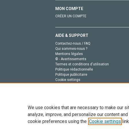
MON COMPTE
CRÉER UN COMPTE
AIDE & SUPPORT
Contactez-nous / FAQ
Qui sommes-nous ?
Mentions légales
© - Avertissements
Termes et conditions d'utilisation
Politique rédactionnelle
Politique publicitaire
Cookie settings
Politique de la vie privée
We use cookies that are necessary to make our si
analyze, improve, and personalize our content and
cookie preferences using the
Cookie settings
link
Tout le contenu de ce site: Copyright © 2026 Else
de données, a la formation en IA et aux technol