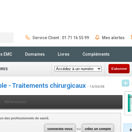
Service Client : 01 71 16 55 99
Mes alertes
Rechercher
és EMC
Domaines
Livres
Compléments
IRES
S'abonner
able - Traitements chirurgicaux
- 16/04/08
Références
ce des professionnels de santé.
connectez-vous
ou
créez un compte
B