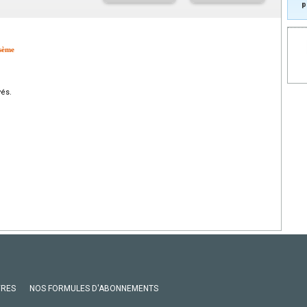
p
ysème
vés.
VRES
NOS FORMULES D'ABONNEMENTS