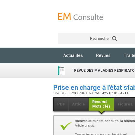
Rechercher
Actualités
Revues
Trait
REVUE DES MALADIES RESPIRATO
Prise en charge à l'état st
Doi : MR-06-2003-20-3-C2-0761-8425-101019-ART13
Résumé
PDF
Article
Figures
Mots clés
Bienvenue sur EM-consulte, la référen
Article gratuit.
Connectez-vous pour en bénéficier!