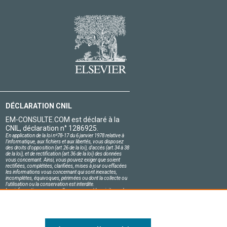
DÉCLARATION CNIL
EM-CONSULTE.COM est déclaré à la
CNIL, déclaration n° 1286925.
En application de la loi nº78-17 du 6 janvier 1978 relative à
l'informatique, aux fichiers et aux libertés, vous disposez
des droits d'opposition (art.26 de la loi), d'accès (art.34 à 38
de la loi), et de rectification (art.36 de la loi) des données
vous concernant. Ainsi, vous pouvez exiger que soient
rectifiées, complétées, clarifiées, mises à jour ou effacées
les informations vous concernant qui sont inexactes,
incomplètes, équivoques, périmées ou dont la collecte ou
l'utilisation ou la conservation est interdite.
Les informations personnelles concernant les visiteurs de
notre site, y compris leur identité, sont confidentielles.
Le responsable du site s'engage sur l'honneur à respecter
les conditions légales de confidentialité applicables en
France et à ne pas divulguer ces informations à des tiers.