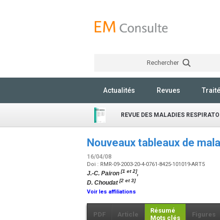
Rechercher
Actualités
Revues
Trait
REVUE DES MALADIES RESPIRATO
Nouveaux tableaux de mala
16/04/08
Doi : RMR-09-2003-20-4-0761-8425-101019-ART5
[1 et 2]
J.-C. Pairon
,
[2 et 3]
D. Choudat
Voir les affiliations
Résumé
PDF
Article
Figures
Mots clés