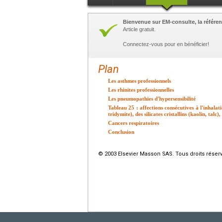
Bienvenue sur EM-consulte, la référen
Article gratuit.
Connectez-vous pour en bénéficier!
Plan
Les asthmes professionnels
Les rhinites professionnelles
Les pneumopathies d'hypersensibilité
Tableau 25 : affections consécutives à l'inhalati
tridymite), des silicates cristallins (kaolin, talc)
Cancers respiratoires
Conclusion
© 2003 Elsevier Masson SAS. Tous droits réser