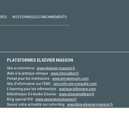
VRES
NOS FORMULES D'ABONNEMENTS
PLATEFORMES ELSEVIER MASSON
Site e-commerce :
www.elsevier-masson.fr
Aide à la pratique clinique :
www.clinicalkey.fr
Portail pour les institutions :
www.em-premium.com
Site d'information sur l'EMC :
emc-info.em-consulte.com
E-learning pour les infirmier(e)s :
pratique-infirmiere.com
Bibliothèque d'e-books Elsevier :
www.elsevierelibrary.fr
Blog special IFSI :
www.generationelsevier.fr
Suivez notre actualité sur notre blog :
www.blog-elsevier-masson.fr
Site d'emploi en santé :
emploisante.com