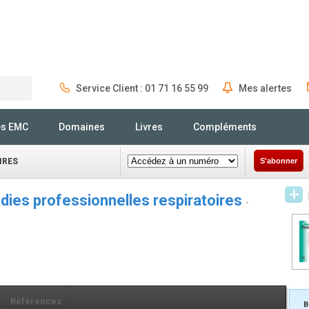
Service Client : 01 71 16 55 99
Mes alertes
Rechercher
és EMC
Domaines
Livres
Compléments
IRES
S'abonner
dies professionnelles respiratoires
-
Références
B