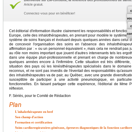
Bienvenue sur EM-consulte, la référence des professionnels de santé.
Article gratuit.
c
Connectez-vous pour en bénéficier!
vo
Cet éditorial d'information illustre clairement les responsabilités et foncti
co
Europe, celle des inhalothérapeutes, en prenant pour modèle le système q
système de soins français et évoluant depuis quelques années dans celui du Q
de concevoir l'organisation des soins en l'absence des inhalothérapeute
affirmation par : « ou un personnel équivalent », mais cela ne rendrait pas ju
au rôle non moins important que jouent d'autres intervenants tels les ergo
dans une équipe pluri-professionnelle et prenant en charge de nombreuses
quelques années encore à l'infirmière. Cette situation est très différent
situation des pays où les kinésithérapeutes spécialisés dans le domaine 
reconnus, et ne sont pas investis de l'éventail des responsabilités qu'assum
des inhalothérapeutes va de pair, au Québec, avec une grande diversificat
susceptible de participer à une activité pneumologique, en particul
fonctionnelles. En faisant partager cette expérience, l'éditorial de Mme
réflexion.
F. Sériès, pour le Comité de Rédaction
Plan
L'inhalothérapeute en bref
Son champ d'action
Formation et certification
Soins cardiorespiratoires généraux, épreuves diagnostiques de la fonction cardiore