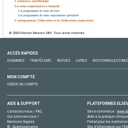
L'assistance anesthésique
Les soins respiratoires à domicile
Les programmes de soins de base
Les programmes de soins respiratoires spécialisés
L'enseignement, l'éducation et la rééducation respiratoire
© 2003 Elsevier Masson SAS. Tous droits réservés.
ACCÈS RAPIDES
DOMAINES
TRAITÉS EMC
REVUES
LIVRES
NOS FORMULES D'AB
MON COMPTE
CRÉER UN COMPTE
AIDE & SUPPORT
PLATEFORMES ELSE
Contactez-nous / FAQ
Site e-commerce :
www.el
Qui sommes-nous ?
Aide à la pratique clinique
Mentions légales
Portail pour les institution
© - Avertissements
Site d'information sur l'E