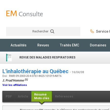
Rechercher
Service C
Rechercher
Actualités
Revues
Traités EMC
Domaines
REVUE DES MALADIES RESPIRATOIRES
L'inhalothérapie au Québec
- 16/04/08
Doi : RMR-09-2003-20-4-0761-8425-101019-ART6
[1]
J. Prud'Homme
Voir les affiliations
Résumé
PDF
Article
Références
Mots clés