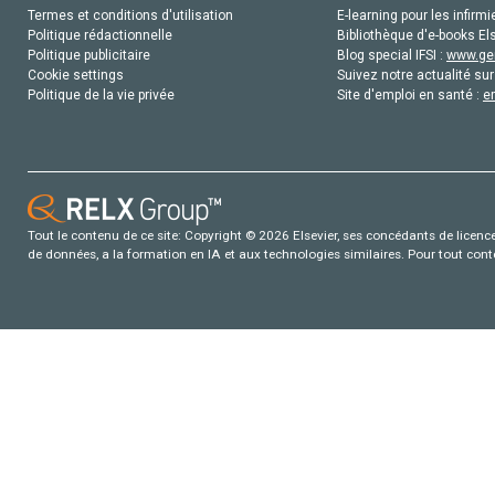
Termes et conditions d'utilisation
E-learning pour les infirmi
Politique rédactionnelle
Bibliothèque d'e-books Els
Politique publicitaire
Blog special IFSI :
www.gen
Cookie settings
Suivez notre actualité sur
Politique de la vie privée
Site d'emploi en santé :
e
Tout le contenu de ce site: Copyright © 2026 Elsevier, ses concédants de licence e
de données, a la formation en IA et aux technologies similaires. Pour tout con