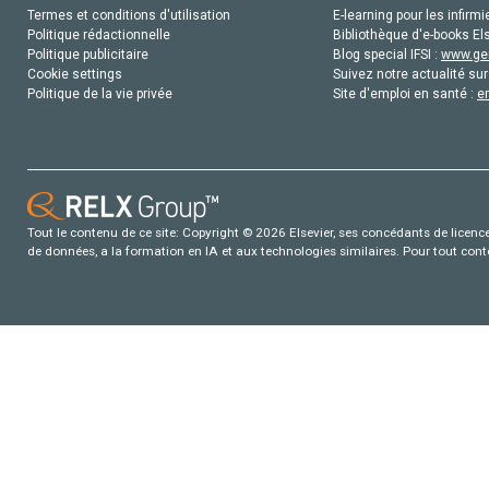
Termes et conditions d'utilisation
E-learning pour les infirmi
Politique rédactionnelle
Bibliothèque d'e-books Els
Politique publicitaire
Blog special IFSI :
www.gen
Cookie settings
Suivez notre actualité sur
Politique de la vie privée
Site d'emploi en santé :
e
Tout le contenu de ce site: Copyright © 2026 Elsevier, ses concédants de licence e
de données, a la formation en IA et aux technologies similaires. Pour tout con