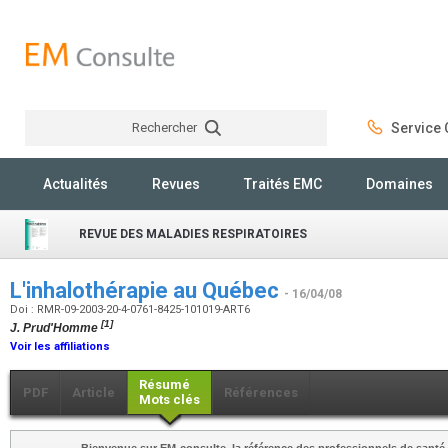
Rechercher
Service C
Rechercher
Actualités
Revues
Traités EMC
Domaines
REVUE DES MALADIES RESPIRATOIRES
L'inhalothérapie au Québec
- 16/04/08
Doi : RMR-09-2003-20-4-0761-8425-101019-ART6
[1]
J. Prud'Homme
Voir les affiliations
Résumé
PDF
Article
Références
Mots clés