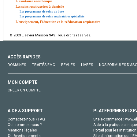
L'assistance anesthésique
Les soins respiratoires à domicile
Les programmes de soins de base
Les programmes de soins respiratoires spécialisés
L'enseignement, l'éducation et la rééducation respiratoire
© 2003 Elsevier Masson SAS. Tous droits réservés.
ACCÈS RAPIDES
DOMAINES
TRAITÉS EMC
REVUES
LIVRES
NOS FORMULES D'AB
MON COMPTE
CRÉER UN COMPTE
AIDE & SUPPORT
PLATEFORMES ELSE
Contactez-nous / FAQ
Site e-commerce :
www.el
Qui sommes-nous ?
Aide à la pratique clinique
Mentions légales
Portail pour les institution
© - Avertissements
Site d'information sur l'E