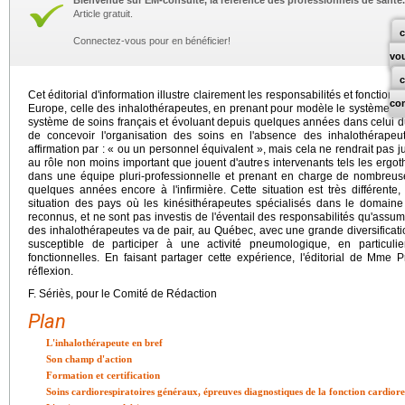
Bienvenue sur EM-consulte, la référence des professionnels de santé.
Article gratuit.
c
Connectez-vous pour en bénéficier!
vo
Cet éditorial d'information illustre clairement les responsabilités et foncti
co
Europe, celle des inhalothérapeutes, en prenant pour modèle le système q
système de soins français et évoluant depuis quelques années dans celui du Q
de concevoir l'organisation des soins en l'absence des inhalothérapeute
affirmation par : « ou un personnel équivalent », mais cela ne rendrait pas ju
au rôle non moins important que jouent d'autres intervenants tels les ergo
dans une équipe pluri-professionnelle et prenant en charge de nombreuses
quelques années encore à l'infirmière. Cette situation est très différent
situation des pays où les kinésithérapeutes spécialisés dans le domaine 
reconnus, et ne sont pas investis de l'éventail des responsabilités qu'assum
des inhalothérapeutes va de pair, au Québec, avec une grande diversificat
susceptible de participer à une activité pneumologique, en particul
fonctionnelles. En faisant partager cette expérience, l'éditorial de Mme
réflexion.
F. Sériès, pour le Comité de Rédaction
Plan
L'inhalothérapeute en bref
Son champ d'action
Formation et certification
Soins cardiorespiratoires généraux, épreuves diagnostiques de la fonction cardiore