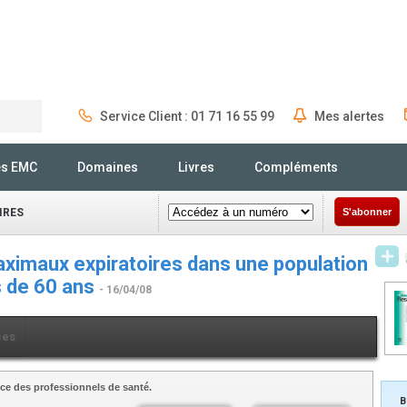
Service Client : 01 71 16 55 99
Mes alertes
Rechercher
és EMC
Domaines
Livres
Compléments
IRES
S'abonner
maximaux expiratoires dans une population
s de 60 ans
- 16/04/08
ces
ce des professionnels de santé.
B