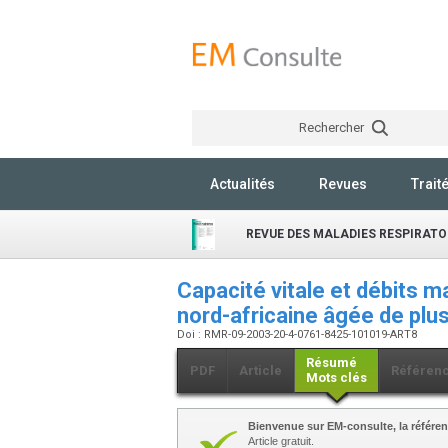
Rechercher
Actualités
Revues
Trait
REVUE DES MALADIES RESPIRATO
Capacité vitale et débits 
nord-africaine âgée de plu
Doi : RMR-09-2003-20-4-0761-8425-101019-ART8
Résumé
PDF
Article
Référen
Mots clés
Bienvenue sur EM-consulte, la référen
Article gratuit.