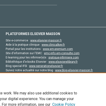
PLATEFORMES ELSEVIER MASSON
Site e-commerce :
www.elsevier-masson.fr
Aide à la pratique clinique :
www.clinicalkey.fr
Portail pour les institutions :
www.em-premium.com
Site d'information sur l'EMC :
emc-info.em-consulte.com
E-learning pour les infirmier(e)s :
pratique-infirmiere.com
Bibliothèque d'e-books Elsevier :
www.elsevierelibrary.fr
Blog special IFSI :
www.generationelsevier.fr
Suivez notre actualité sur notre blog :
www.blog-elsevier-masson.fr
Site d'emploi en santé :
emploisante.com
te work. We may also use additional cookies to
 your digital experience. You can manage your
. For more information, see our
Cookie Policy
vier, ses concédants de licence et ses contributeurs. Tout les droits sont réservés, y 