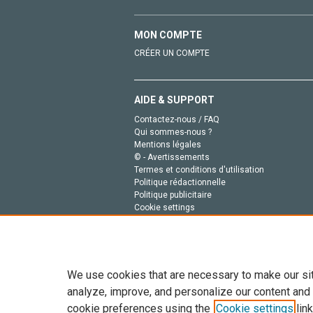
MON COMPTE
CRÉER UN COMPTE
AIDE & SUPPORT
Contactez-nous / FAQ
Qui sommes-nous ?
Mentions légales
© - Avertissements
Termes et conditions d'utilisation
Politique rédactionnelle
Politique publicitaire
Cookie settings
Politique de la vie privée
We use cookies that are necessary to make our si
analyze, improve, and personalize our content and
cookie preferences using the
Cookie settings
link
Tout le contenu de ce site: Copyright © 2026 Else