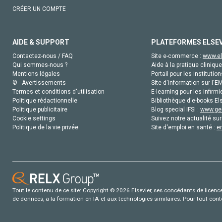
CRÉER UN COMPTE
AIDE & SUPPORT
PLATEFORMES ELSE
Contactez-nous / FAQ
Site e-commerce :
www.el
Qui sommes-nous ?
Aide à la pratique clinique
Mentions légales
Portail pour les institution
© - Avertissements
Site d'information sur l'E
Termes et conditions d'utilisation
E-learning pour les infirmi
Politique rédactionnelle
Bibliothèque d'e-books Els
Politique publicitaire
Blog special IFSI :
www.gen
Cookie settings
Suivez notre actualité sur
Politique de la vie privée
Site d'emploi en santé :
e
Tout le contenu de ce site: Copyright © 2026 Elsevier, ses concédants de licence e
de données, a la formation en IA et aux technologies similaires. Pour tout con