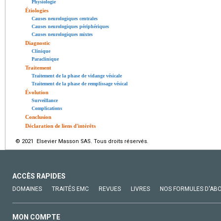
Physiologie
Étiologies
Causes neurologiques centrales
Causes neurologiques périphériques
Causes neurologiques mixtes
Diagnostic
Clinique
Paraclinique
Traitement
Traitement de la phase de vidange vésicale
Traitement de la phase de remplissage vésical
Évolution
Surveillance
Complications
Conclusion
Déclaration de liens d'intérêts
© 2021 Elsevier Masson SAS. Tous droits réservés.
ACCÈS RAPIDES
DOMAINES
TRAITÉS EMC
REVUES
LIVRES
NOS FORMULES D'AB
MON COMPTE