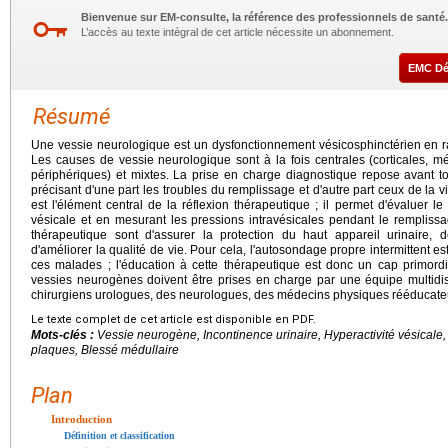
Bienvenue sur EM-consulte, la référence des professionnels de santé.
L’accès au texte intégral de cet article nécessite un abonnement.
EMC D
Résumé
Une vessie neurologique est un dysfonctionnement vésicosphinctérien en r
Les causes de vessie neurologique sont à la fois centrales (corticales, mé
périphériques) et mixtes. La prise en charge diagnostique repose avant t
précisant d'une part les troubles du remplissage et d'autre part ceux de la
est l'élément central de la réflexion thérapeutique ; il permet d'évaluer l
vésicale et en mesurant les pressions intravésicales pendant le remplissa
thérapeutique sont d'assurer la protection du haut appareil urinaire, 
d'améliorer la qualité de vie. Pour cela, l'autosondage propre intermittent es
ces malades ; l'éducation à cette thérapeutique est donc un cap primordi
vessies neurogènes doivent être prises en charge par une équipe multidis
chirurgiens urologues, des neurologues, des médecins physiques rééducateu
Le texte complet de cet article est disponible en PDF.
Mots-clés :
Vessie neurogène, Incontinence urinaire, Hyperactivité vésicale,
plaques, Blessé médullaire
Plan
Introduction
Définition et classification