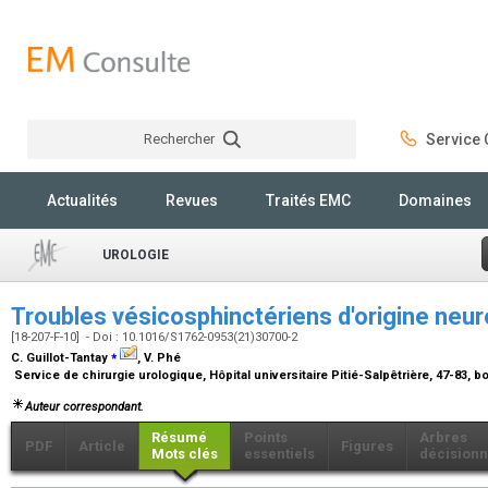
Rechercher
Service C
Rechercher
Actualités
Revues
Traités EMC
Domaines
UROLOGIE
Troubles vésicosphinctériens d'origine neu
[18-207-F-10] - Doi : 10.1016/S1762-0953(21)30700-2
⁎
C. Guillot-Tantay
, V. Phé
Service de chirurgie urologique, Hôpital universitaire Pitié-Salpêtrière, 47-83, b
Auteur correspondant.
Résumé
Points
Arbres
PDF
Article
Figures
Mots clés
essentiels
décisionn