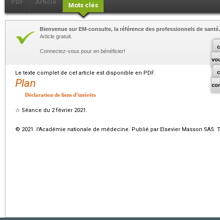
PDF
Article
Mots clés
Bienvenue sur EM-consulte, la référence des professionnels de santé.
Article gratuit.
c
Connectez-vous pour en bénéficier!
vo
Le texte complet de cet article est disponible en PDF.
Plan
co
Déclaration de liens d’intérêts
☆
Séance du 2 février 2021.
© 2021 l'Académie nationale de médecine. Publié par Elsevier Masson SAS. To