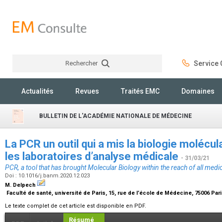
Rechercher
Service C
Rechercher
Actualités
Revues
Traités EMC
Domaines
BULLETIN DE L'ACADÉMIE NATIONALE DE MÉDECINE
La PCR un outil qui a mis la biologie molécul
les laboratoires d’analyse médicale
- 31/03/21
PCR, a tool that has brought Molecular Biology within the reach of all medic
Doi : 10.1016/j.banm.2020.12.023
M. Delpech
Faculté de santé, université de Paris, 15, rue de l’école de Médecine, 75006 Par
Le texte complet de cet article est disponible en PDF.
Résumé