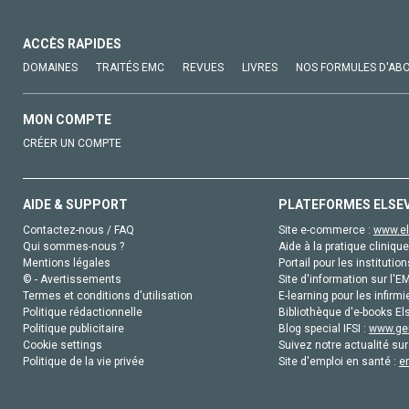
ACCÈS RAPIDES
DOMAINES
TRAITÉS EMC
REVUES
LIVRES
NOS FORMULES D'AB
MON COMPTE
CRÉER UN COMPTE
AIDE & SUPPORT
PLATEFORMES ELSE
Contactez-nous / FAQ
Site e-commerce :
www.el
Qui sommes-nous ?
Aide à la pratique clinique
Mentions légales
Portail pour les institution
© - Avertissements
Site d'information sur l'E
Termes et conditions d'utilisation
E-learning pour les infirmi
Politique rédactionnelle
Bibliothèque d'e-books Els
Politique publicitaire
Blog special IFSI :
www.gen
Cookie settings
Suivez notre actualité sur
Politique de la vie privée
Site d'emploi en santé :
e