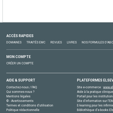
ACCÈS RAPIDES
DOMAINES
TRAITÉS EMC
REVUES
LIVRES
NOS FORMULES D'AB
MON COMPTE
CRÉER UN COMPTE
AIDE & SUPPORT
PLATEFORMES ELSE
Contactez-nous / FAQ
Site e-commerce :
www.el
Qui sommes-nous ?
Aide à la pratique clinique
Mentions légales
Portail pour les institution
© - Avertissements
Site d'information sur l'E
Termes et conditions d'utilisation
E-learning pour les infirmi
Politique rédactionnelle
Bibliothèque d'e-books Els