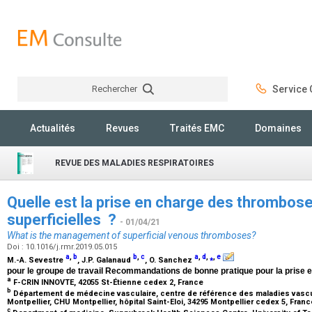
Rechercher
Service C
Rechercher
Actualités
Revues
Traités EMC
Domaines
REVUE DES MALADIES RESPIRATOIRES
Quelle est la prise en charge des thrombos
superficielles ?
- 01/04/21
What is the management of superficial venous thromboses?
Doi : 10.1016/j.rmr.2019.05.015
a
,
b
b
,
c
a
,
d
,
⁎
,
e
M.-A. Sevestre
, J.P. Galanaud
, O. Sanchez
pour le groupe de travail Recommandations de bonne pratique pour la prise 
a
F-CRIN INNOVTE, 42055 St-Étienne cedex 2, France
b
Département de médecine vasculaire, centre de référence des maladies vascula
Montpellier, CHU Montpellier, hôpital Saint-Eloi, 34295 Montpellier cedex 5, Fran
c