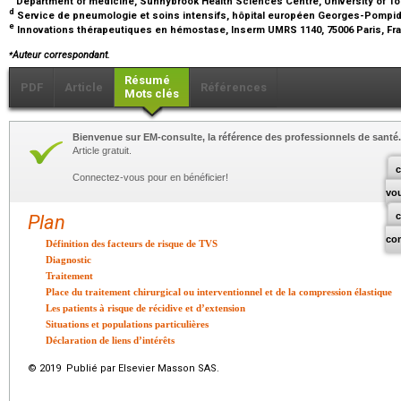
Department of medicine, Sunnybrook Health Sciences Centre, University of To
d
Service de pneumologie et soins intensifs, hôpital européen Georges-Pompidou
e
Innovations thérapeutiques en hémostase, Inserm UMRS 1140, 75006 Paris, F
⁎
Auteur correspondant.
Résumé
PDF
Article
Références
Mots clés
Bienvenue sur EM-consulte, la référence des professionnels de santé.
Article gratuit.
c
Connectez-vous pour en bénéficier!
vo
Plan
co
Définition des facteurs de risque de TVS
Diagnostic
Traitement
Place du traitement chirurgical ou interventionnel et de la compression élastique
Les patients à risque de récidive et d’extension
Situations et populations particulières
Déclaration de liens d’intérêts
© 2019 Publié par Elsevier Masson SAS.